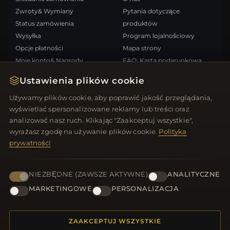
Zwroty& Wymiany
Pytania dotyczące
Status zamówienia
produktów
Wysyłka
Program lojalnościowy
Opcje płatności
Mapa strony
Moje konto& Nagrody
FAQ: Karta podarunkowa
Skontaktuj się z nami
Kupony rabatowe
Ustawienia plików cookie
Wypisz się z newslettera
Używamy plików cookie, aby poprawić jakość przeglądania,
wyświetlać spersonalizowane reklamy lub treści oraz
SZYBKIE LINKI
ŚLEDŹ NAS
analizować nasz ruch. Klikając "Zaakceptuj wszystkie",
wyrażasz zgodę na używanie plików cookie.
Polityka
Nowe produkty
prywatności
Oferty specjalne
METODY PŁATNOŚCI
Blog
Recenzje
NIEZBĘDNE (ZAWSZE AKTYWNE)
ANALITYCZNE
Zaloguj się
MARKETINGOWE
PERSONALIZACJA
ZAAKCEPTUJ WSZYSTKIE