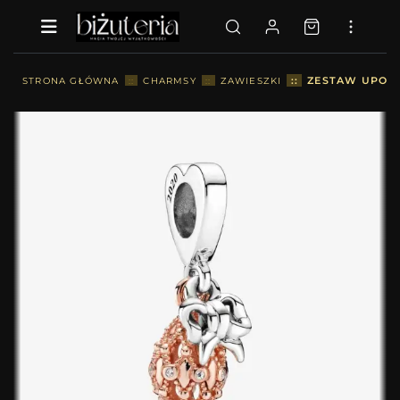
::
ZESTAW UPOMI
STRONA GŁÓWNA
::
CHARMSY
::
ZAWIESZKI