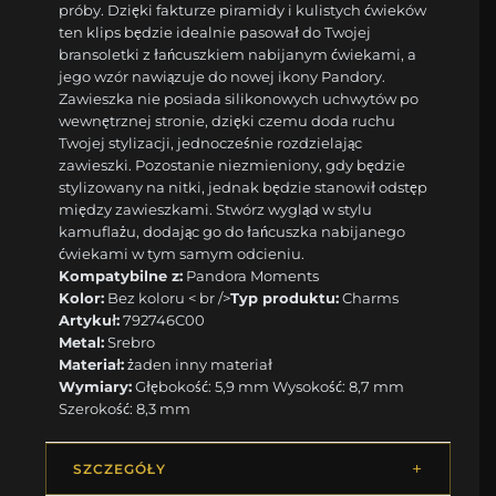
próby. Dzięki fakturze piramidy i kulistych ćwieków
ten klips będzie idealnie pasował do Twojej
bransoletki z łańcuszkiem nabijanym ćwiekami, a
jego wzór nawiązuje do nowej ikony Pandory.
Zawieszka nie posiada silikonowych uchwytów po
wewnętrznej stronie, dzięki czemu doda ruchu
Twojej stylizacji, jednocześnie rozdzielając
zawieszki. Pozostanie niezmieniony, gdy będzie
stylizowany na nitki, jednak będzie stanowił odstęp
między zawieszkami. Stwórz wygląd w stylu
kamuflażu, dodając go do łańcuszka nabijanego
ćwiekami w tym samym odcieniu.
Kompatybilne z:
Pandora Moments
Kolor:
Bez koloru < br />
Typ produktu:
Charms
Artykuł:
792746C00
Metal:
Srebro
Materiał:
żaden inny materiał
Wymiary:
Głębokość: 5,9 mm Wysokość: 8,7 mm
Szerokość: 8,3 mm
SZCZEGÓŁY