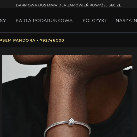
RĄCA SPRZEDAŻ
BRANSOLETKA NA NOGĘ
BRANS
DARMOWA DOSTAWA DLA ZAMÓWIEŃ POWYŻEJ 360 ZŁ
SY
KARTA PODARUNKOWA
KOLCZYKI
NASZYJN
W BIŻUTERII
PAKIET PANDORA
PREZENTY
KOLE
IPSEM PANDORA - 792746C00