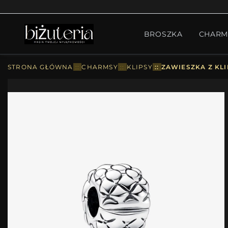
MONTH'S SPECIAL
GO
BROSZKA
CHARM
PIERŚCIONKI
ZESTA
STRONA GŁÓWNA
::
CHARMSY
::
KLIPSY
::
ZAWIESZKA Z KL