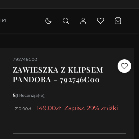
OLETKI
IKI
KCJA
792746C00
ZAWIESZKA Z KLIPSEM
PANDORA - 792746C00
5
(1 Recenzja(-e))
149.00zł
Zapisz: 29% zniżki
210.00zł