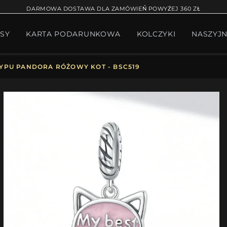
RĄCA SPRZEDAŻ
BRANSOLETKA NA NOGĘ
BRANS
DARMOWA DOSTAWA DLA ZAMÓWIEŃ POWYŻEJ 360 ZŁ
SY
KARTA PODARUNKOWA
KOLCZYKI
NASZYJN
W BIŻUTERII
PAKIET PANDORA
PREZENTY
KOLE
YPU PANDORA RÓŻOWY KOT - BSC519