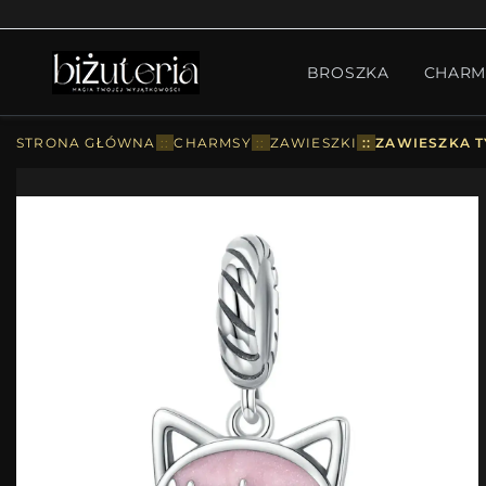
MONTH'S SPECIAL
GO
BROSZKA
CHARM
PIERŚCIONKI
ZESTA
STRONA GŁÓWNA
::
CHARMSY
::
ZAWIESZKI
::
ZAWIESZKA T