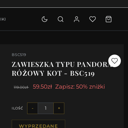
OLETKI
IKI
KCJA
BSC519
ZAWIESZKA TYPU PANDORA
RÓŻOWY KOT - BSC519
59.50zł
Zapisz: 50% zniżki
119.00zł
-
+
ILOŚĆ
WYPRZEDANE