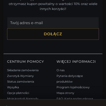
otrzymasz kupon powitalny o wartości 10% oraz wiele
innych korzyści!
DOŁĄCZ
CENTRUM POMOCY
WIĘCEJ INFORMACJI
Składanie zamówienia
O nas
Zwroty& Wymiany
Pytania dotyczące
Status zamówienia
produktów
Wysyłka
Program lojalnościowy
Opcje płatności
Mapa strony
Moje konto& Nagrody
FAQ: Karta podarunkowa
Skontaktuj się z nami
Kupony rabatowe