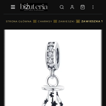
::
ZAWIESZKA TY
STRONA GŁÓWNA
::
CHARMSY
::
ZAWIESZKI