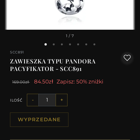
1
/ 7
SCC891
ZAWIESZKA TYPU PANDORA
PACYFIKATOR - SCC891
84.50zł
Zapisz: 50% zniżki
169.00zł
-
+
ILOŚĆ
WYPRZEDANE