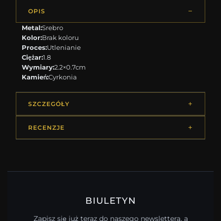
OPIS
Metal:
Srebro
Kolor:
Brak koloru
Proces:
Utlenianie
Ciężar:
1.8
Wymiary:
2.2×0.7cm
Kamień:
Cyrkonia
SZCZEGÓŁY
RECENZJE
BIULETYN
Zapisz się już teraz do naszego newslettera, a