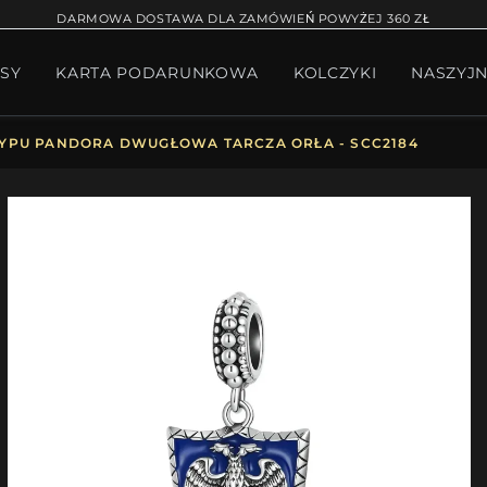
RĄCA SPRZEDAŻ
BRANSOLETKA NA NOGĘ
BRANS
DARMOWA DOSTAWA DLA ZAMÓWIEŃ POWYŻEJ 360 ZŁ
SY
KARTA PODARUNKOWA
KOLCZYKI
NASZYJN
W BIŻUTERII
PAKIET PANDORA
PREZENTY
KOLE
YPU PANDORA DWUGŁOWA TARCZA ORŁA - SCC2184