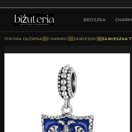
MONTH'S SPECIAL
GO
BROSZKA
CHARM
PIERŚCIONKI
ZESTA
STRONA GŁÓWNA
::
CHARMSY
::
ZAWIESZKI
::
ZAWIESZKA T