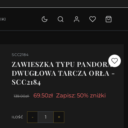
OLETKI
IKI
KCJA
SCC2184
ZAWIESZKA TYPU PANDORA
DWUGŁOWA TARCZA ORŁA -
SCC2184
69.50zł
Zapisz: 50% zniżki
139.00zł
-
+
ILOŚĆ