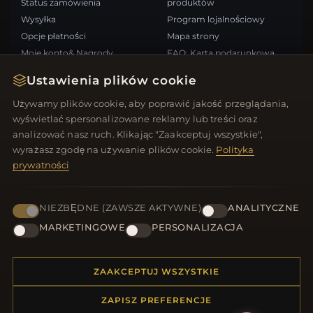
Status zamówienia
produktów
Wysyłka
Program lojalnościowy
Opcje płatności
Mapa strony
Moje konto& Nagrody
FAQ: Karta podarunkowa
Skontaktuj się z nami
Kupony rabatowe
Ustawienia plików cookie
Wypisz się z newslettera
Używamy plików cookie, aby poprawić jakość przeglądania,
wyświetlać spersonalizowane reklamy lub treści oraz
SZYBKIE LINKI
ŚLEDŹ NAS
analizować nasz ruch. Klikając "Zaakceptuj wszystkie",
wyrażasz zgodę na używanie plików cookie.
Polityka
Nowe produkty
prywatności
Oferty specjalne
METODY PŁATNOŚCI
Blog
Recenzje
NIEZBĘDNE (ZAWSZE AKTYWNE)
ANALITYCZNE
Zaloguj się
MARKETINGOWE
PERSONALIZACJA
ZAAKCEPTUJ WSZYSTKIE
ZAPISZ PREFERENCJE