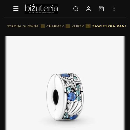
::
ZAWIESZKA PANDO
STRONA GŁÓWNA
::
CHARMSY
::
KLIPSY