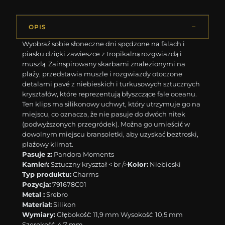
OPIS
Wyobraź sobie słoneczne dni spędzone na falach i
piasku dzięki zawieszce z tropikalną rozgwiazdą i
muszlą. Zainspirowany skarbami znalezionymi na
plaży, przedstawia muszle i rozgwiazdy otoczone
detalami pavé z niebieskich i turkusowych sztucznych
kryształów, które reprezentują błyszczące fale oceanu.
Ten klips ma silikonowy uchwyt, który utrzymuje go na
miejscu, co oznacza, że nie pasuje do dwóch nitek
(podwyższonych przegródek). Można go umieścić w
dowolnym miejscu bransoletki, aby uzyskać beztroski,
plażowy klimat.
Pasuje z:
Pandora Moments
Kamień:
Sztuczny kryształ < br />
Kolor:
Niebieski
Typ produktu:
Charms
Pozycja:
791678C01
Metal :
Srebro
Materiał:
Silikon
Wymiary:
Głębokość: 11,9 mm Wysokość: 10,5 mm
Szerokość: 4,7 mm