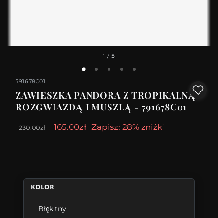
1
/ 5
791678C01
ZAWIESZKA PANDORA Z TROPIKALNĄ
ROZGWIAZDĄ I MUSZLĄ - 791678C01
165.00zł
Zapisz: 28% zniżki
230.00zł
KOLOR
Błękitny