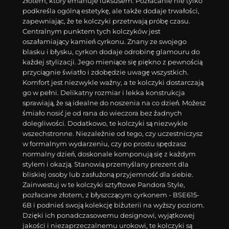
złotem, który emanuje luksusem. Pozłacanie nie tylko
podkreśla ogólną estetykę, ale także dodaje trwałości,
zapewniając, że te kolczyki przetrwają próbę czasu.
Centralnym punktem tych kolczyków jest
oszałamiający kamień cyrkonu. Znany ze swojego
blasku i błysku, cyrkon dodaje odrobinę glamouru do
każdej stylizacji. Jego mieniące się piękno z pewnością
przyciągnie światło i zdobędzie uwagę wszystkich.
Komfort jest niezwykle ważny, a te kolczyki dostarczają
go w pełni. Delikatny rozmiar i lekka konstrukcja
sprawiają, że są idealne do noszenia na co dzień. Możesz
śmiało nosić je od rana do wieczora bez żadnych
dolegliwości. Dodatkowo, te kolczyki są niezwykle
wszechstronne. Niezależnie od tego, czy uczestniczysz
w formalnym wydarzeniu, czy po prostu spędzasz
normalny dzień, doskonale komponują się z każdym
stylem i okazją. Stanowią przemyślany prezent dla
bliskiej osoby lub zasłużoną przyjemność dla siebie.
Zainwestuj w te kolczyki sztyftowe Pandora Style,
pozłacane złotem, z błyszczącym cyrkonem - BSE615-
6B i podnieś swoją kolekcję biżuterii na wyższy poziom.
Dzięki ich ponadczasowemu designowi, wyjątkowej
jakości i niezaprzeczalnemu urokowi, te kolczyki są