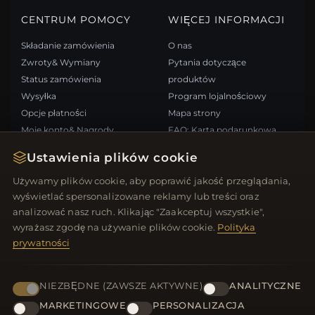
CENTRUM POMOCY
WIĘCEJ INFORMACJI
Składanie zamówienia
O nas
Zwroty& Wymiany
Pytania dotyczące
Status zamówienia
produktów
Wysyłka
Program lojalnościowy
Opcje płatności
Mapa strony
Moje konto& Nagrody
FAQ: Karta podarunkowa
Skontaktuj się z nami
Kupony rabatowe
Ustawienia plików cookie
Wypisz się z newslettera
Używamy plików cookie, aby poprawić jakość przeglądania,
wyświetlać spersonalizowane reklamy lub treści oraz
SZYBKIE LINKI
ŚLEDŹ NAS
analizować nasz ruch. Klikając "Zaakceptuj wszystkie",
wyrażasz zgodę na używanie plików cookie.
Polityka
Nowe produkty
prywatności
Oferty specjalne
METODY PŁATNOŚCI
Blog
Recenzje
NIEZBĘDNE (ZAWSZE AKTYWNE)
ANALITYCZNE
Zaloguj się
MARKETINGOWE
PERSONALIZACJA