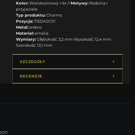
Kolor:
Wielokolorowy < br />
Motywy:
Rodzina i
przyjaciele
Typ produktu:
Charms
Pozycja:
792240C01
Metal:
srebro
Materiał:
emalia
Wymiary:
Głębokość: 3,2 mm Wysokość: 12,4 mm
Szerokość: 13,1 mm
SZCZEGÓŁY
RECENZJE
upon