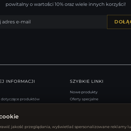
powitalny o wartości 10% oraz wiele innych korzyści!
DOŁĄ
EJ INFORMACJI
SZYBKIE LINKI
Nowe produkty
a dotyczące produktów
Oferty specjalne
m lojalnościowy
Blog
trony
Recenzje
cookie
arta podarunkowa
Zaloguj się
awić jakość przeglądania, wyświetlać spersonalizowane reklamy lu
 rabatowe