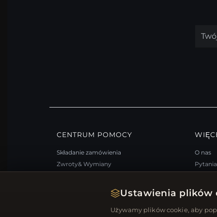
CENTRUM POMOCY
WIĘC
Składanie zamówienia
O nas
Zwroty& Wymiany
Pytani
Status zamówienia
Progra
Wysyłka
Mapa s
Ustawienia plików 
Opcje płatności
FAQ: K
Używamy plików cookie, aby popr
Moje konto& Nagrody
Kupony