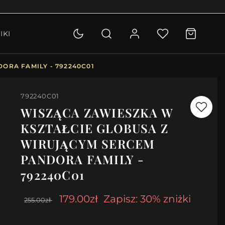
OLETKI
IKI
KCJA
ORA FAMILY - 792240C01
792240C01
WISZĄCA ZAWIESZKA W
KSZTAŁCIE GLOBUSA Z
WIRUJĄCYM SERCEM
PANDORA FAMILY -
792240C01
179.00zł
Zapisz: 30% zniżki
255.00zł