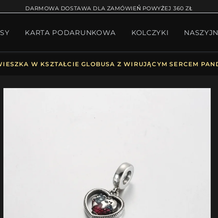
RĄCA SPRZEDAŻ
BRANSOLETKA NA NOGĘ
BRANS
DARMOWA DOSTAWA DLA ZAMÓWIEŃ POWYŻEJ 360 ZŁ
SY
KARTA PODARUNKOWA
KOLCZYKI
NASZYJN
W BIŻUTERII
PAKIET PANDORA
PREZENTY
KOLE
IESZKA W KSZTAŁCIE GLOBUSA Z WIRUJĄCYM SERCEM PAND