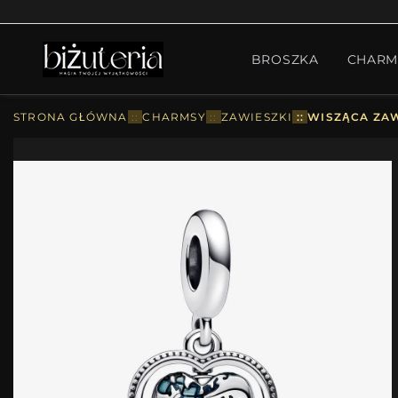
MONTH'S SPECIAL
GO
BROSZKA
CHARM
PIERŚCIONKI
ZESTA
STRONA GŁÓWNA
::
CHARMSY
::
ZAWIESZKI
::
WISZĄCA ZAW