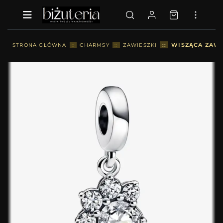
::
WISZĄCA ZAWI
STRONA GŁÓWNA
::
CHARMSY
::
ZAWIESZKI