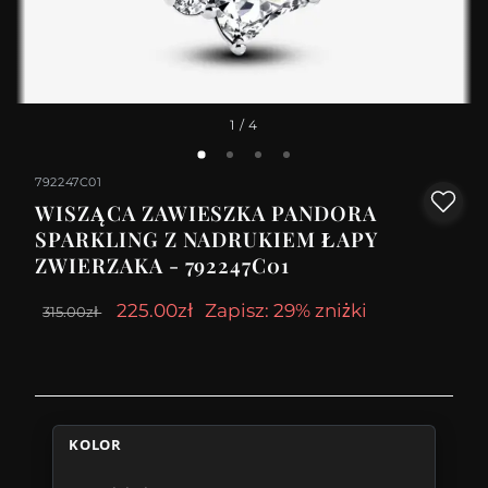
1
/ 4
792247C01
WISZĄCA ZAWIESZKA PANDORA
SPARKLING Z NADRUKIEM ŁAPY
ZWIERZAKA - 792247C01
225.00zł
Zapisz: 29% zniżki
315.00zł
KOLOR