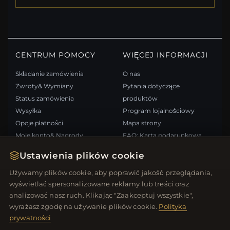
CENTRUM POMOCY
WIĘCEJ INFORMACJI
Składanie zamówienia
O nas
Zwroty& Wymiany
Pytania dotyczące
Status zamówienia
produktów
Wysyłka
Program lojalnościowy
Opcje płatności
Mapa strony
Moje konto& Nagrody
FAQ: Karta podarunkowa
Skontaktuj się z nami
Kupony rabatowe
Ustawienia plików cookie
Wypisz się z newslettera
Używamy plików cookie, aby poprawić jakość przeglądania,
wyświetlać spersonalizowane reklamy lub treści oraz
SZYBKIE LINKI
ŚLEDŹ NAS
analizować nasz ruch. Klikając "Zaakceptuj wszystkie",
wyrażasz zgodę na używanie plików cookie.
Polityka
Nowe produkty
prywatności
Oferty specjalne
METODY PŁATNOŚCI