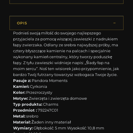
OPIS
Podnieś swoją miłość do swojego najlepszego
przyjaciela za pomocą wiszącej zawieszki z nadrukiem
łapy zwierzaka. Odlany ze srebra najwyższej próby, ma
cztery błyszczące kamienie na palcach i specjalnie
wykonany kamień centralny, który tworzy poduszkę
łapy. Z tyłu zawieszki widnieje napis: „Ślady łap na
moim sercu”. Noś ten wisiorek jako przypomnienie, jak
bardzo Twój futrzany towarzysz wzbogaca Twoje życie.
Pasuje z:
Pandora Moments
Kamień:
Cyrkonia
Kolor:
Przezroczysty
Motyw:
Zwierzęta i zwierzęta domowe
Typ produktu:
Charms
Przedmiot :
792247C01
Metal:
srebro
Materiał:
Żaden inny materiał
Wymiary:
Głębokość: 5 mm Wysokość: 10,8 mm