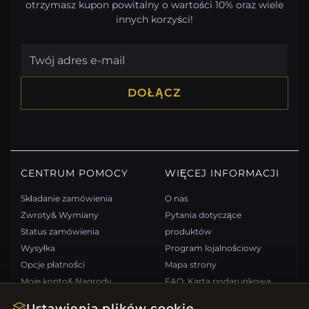
otrzymasz kupon powitalny o wartości 10% oraz wiele
innych korzyści!
DOŁĄCZ
CENTRUM POMOCY
WIĘCEJ INFORMACJI
Składanie zamówienia
O nas
Zwroty& Wymiany
Pytania dotyczące
Status zamówienia
produktów
Wysyłka
Program lojalnościowy
Opcje płatności
Mapa strony
Moje konto& Nagrody
FAQ: Karta podarunkowa
Skontaktuj się z nami
Kupony rabatowe
Ustawienia plików cookie