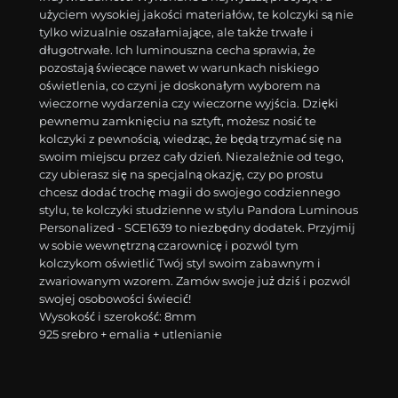
użyciem wysokiej jakości materiałów, te kolczyki są nie
tylko wizualnie oszałamiające, ale także trwałe i
długotrwałe. Ich luminouszna cecha sprawia, że
pozostają świecące nawet w warunkach niskiego
oświetlenia, co czyni je doskonałym wyborem na
wieczorne wydarzenia czy wieczorne wyjścia. Dzięki
pewnemu zamknięciu na sztyft, możesz nosić te
kolczyki z pewnością, wiedząc, że będą trzymać się na
swoim miejscu przez cały dzień. Niezależnie od tego,
czy ubierasz się na specjalną okazję, czy po prostu
chcesz dodać trochę magii do swojego codziennego
stylu, te kolczyki studzienne w stylu Pandora Luminous
Personalized - SCE1639 to niezbędny dodatek. Przyjmij
w sobie wewnętrzną czarownicę i pozwól tym
kolczykom oświetlić Twój styl swoim zabawnym i
zwariowanym wzorem. Zamów swoje już dziś i pozwól
swojej osobowości świecić!
Wysokość i szerokość: 8mm
925 srebro + emalia + utlenianie