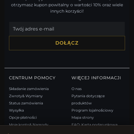
otrzymasz kupon powitalny o wartości 10% oraz wiele
innych korzyści!
DOŁĄCZ
CENTRUM POMOCY
WIĘCEJ INFORMACJI
Składanie zamówienia
O nas
Zwroty& Wymiany
Pytania dotyczące
Status zamówienia
produktów
Wysyłka
Program lojalnościowy
Opcje płatności
Mapa strony
Moje konto& Nagrody
FAQ: Karta podarunkowa
Skontaktuj się z nami
Kupony rabatowe