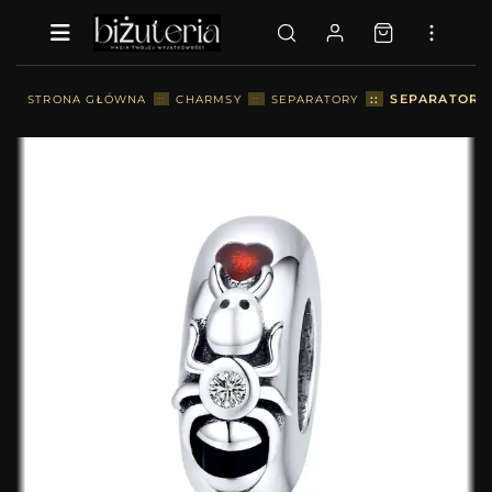
::
SEPARATOR 
STRONA GŁÓWNA
::
CHARMSY
::
SEPARATORY