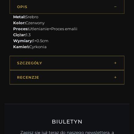
OPIS
Metal:
Srebro
Kolor:
Czerwony
Proces:
Utlenianie+Proces emalii
Ciężar:
1.3
Wymiary:
1×0.5cm
Kamień:
Cyrkonia
SZCZEGÓŁY
RECENZJE
BIULETYN
Zapisz się już teraz do naszego newslettera, a