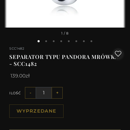
1
/ 8
SCC1482
SEPARATOR TYPU PANDORA MRÓWKA
- SCC1482
139.00zł
-
+
ILOŚĆ
WYPRZEDANE