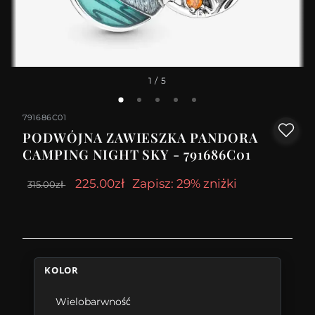
1
/ 5
791686C01
PODWÓJNA ZAWIESZKA PANDORA
CAMPING NIGHT SKY - 791686C01
225.00zł
Zapisz: 29% zniżki
315.00zł
KOLOR
Wielobarwność