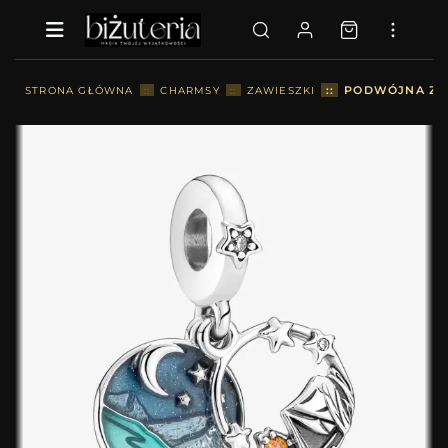
::
PODWÓJNA ZAW
STRONA GŁÓWNA
::
CHARMSY
::
ZAWIESZKI