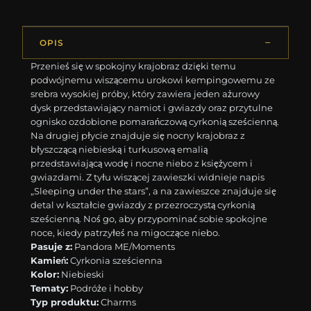
OPIS
Przenieś się w spokojny krajobraz dzięki temu
podwójnemu wiszącemu urokowi kempingowemu ze
srebra wysokiej próby, który zawiera jeden ażurowy
dysk przedstawiający namiot i gwiazdy oraz przytulne
ognisko ozdobione pomarańczową cyrkonią sześcienną.
Na drugiej płycie znajduje się nocny krajobraz z
błyszczącą niebieską i turkusową emalią
przedstawiającą wodę i nocne niebo z księżycem i
gwiazdami. Z tyłu wiszącej zawieszki widnieje napis
„Sleeping under the stars”, a na zawieszce znajduje się
detal w kształcie gwiazdy z przezroczystą cyrkonią
sześcienną. Noś go, aby przypominać sobie spokojne
noce, kiedy patrzyłeś na migoczące niebo.
Pasuje z:
Pandora ME/Moments
Kamień:
Cyrkonia sześcienna
Kolor:
Niebieski
Tematy:
Podróże i hobby
Typ produktu:
Charms