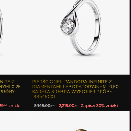
NITE Z
PIERŚCIONEK PANDORA INFINITE Z
YMI 0,25
DIAMENTAMI LABORATORYJNYMI 0,50
PRÓBY -
KARATA SREBRA WYSOKIEJ PRÓBY -
199445C01
29% zniżki
3,145.00zł
2,215.00zł
Zapisz: 30% zniżki