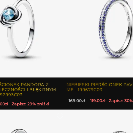
ŚCIONEK PANDORA Z
NIEBIESKI PIERŚCIONEK PA
ECZNOŚCI I BŁĘKITNYM
ME - 199679C03
192993C03
169.00zł
119.00zł
Zapisz: 30%
00zł
Zapisz: 29% zniżki