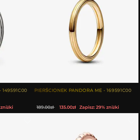
 149591C00
PIERŚCIONEK PANDORA ME - 169591C00
zniżki
189.00zł
135.00zł
Zapisz: 29% zniżki