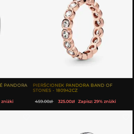
VÉ PANDORA
PIERŚCIONEK PANDORA BAND OF
STONES - 180942CZ
 zniżki
459.00zł
325.00zł
Zapisz: 29% zniżki