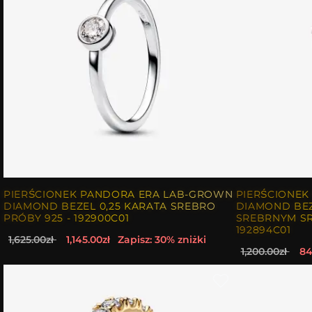
PIERŚCIONEK PANDORA ERA LAB-GROWN
PIERŚCIONE
DIAMOND BEZEL 0,25 KARATA SREBRO
DIAMOND BEZ
PRÓBY 925 - 192900C01
SREBRNYM SR
192894C01
1,625.00zł
1,145.00zł
Zapisz: 30% zniżki
1,200.00zł
84