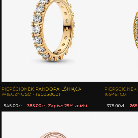
PIERŚCIONEK PANDORA LŚNIĄCA
PIERŚCIONEK
WIECZNOŚĆ - 160050C01
169491C01
545.00zł
385.00zł
Zapisz: 29% zniżki
375.00zł
265