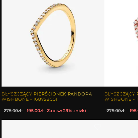
BŁYSZCZĄCY PIERŚCIONEK PANDORA
BŁYSZCZĄCY 
WISHBONE - 168758C01
WISHBONE - 1
275.00zł
195.00zł
Zapisz: 29% zniżki
275.00zł
195.