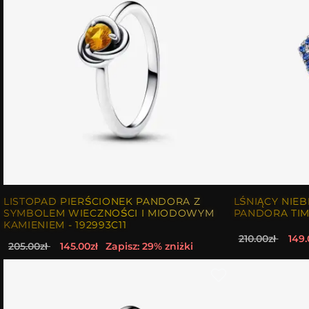
LISTOPAD PIERŚCIONEK PANDORA Z
LŚNIĄCY NIEB
SYMBOLEM WIECZNOŚCI I MIODOWYM
PANDORA TIME
KAMIENIEM - 192993C11
210.00zł
149.
205.00zł
145.00zł
Zapisz: 29% zniżki