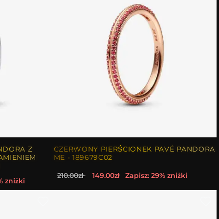
NDORA Z
CZERWONY PIERŚCIONEK PAVÉ PANDORA
AMIENIEM
ME - 189679C02
210.00zł
149.00zł
Zapisz: 29% zniżki
% zniżki