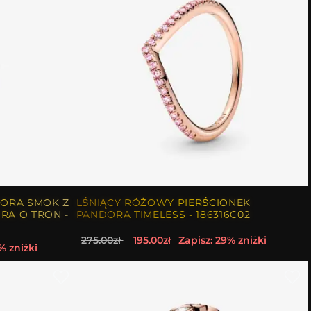
DORA SMOK Z
LŚNIĄCY RÓŻOWY PIERŚCIONEK
RA O TRON -
PANDORA TIMELESS - 186316C02
275.00zł
195.00zł
Zapisz: 29% zniżki
% zniżki