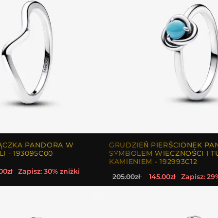
ĄCZKA PANDORA W
GRUDZIEŃ PIERŚCIONEK PA
I - 193095C00
SYMBOLEM WIECZNOŚCI I 
KAMIENIEM - 192993C12
00zł
Zapisz: 30% zniżki
205.00zł
145.00zł
Zapisz: 29