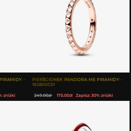
PIRAMIDY -
PIERŚCIONEK PANDORA ME PIRAMIDY -
182800C01
% zniżki
249.00zł
175.00zł
Zapisz: 30% zniżki