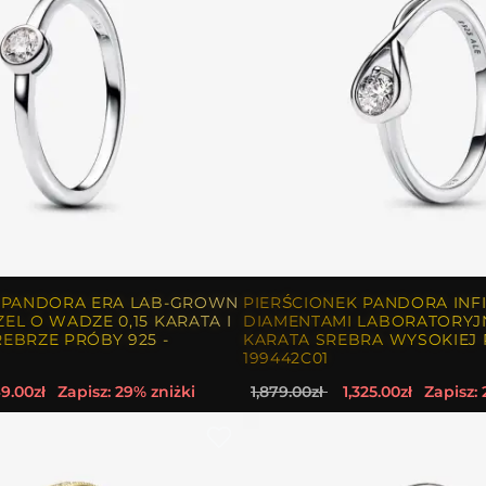
K PANDORA ERA LAB-GROWN
PIERŚCIONEK PANDORA INFI
EL O WADZE 0,15 KARATA I
DIAMENTAMI LABORATORYJN
EBRZE PRÓBY 925 -
KARATA SREBRA WYSOKIEJ 
199442C01
9.00zł
Zapisz: 29% zniżki
1,879.00zł
1,325.00zł
Zapisz: 