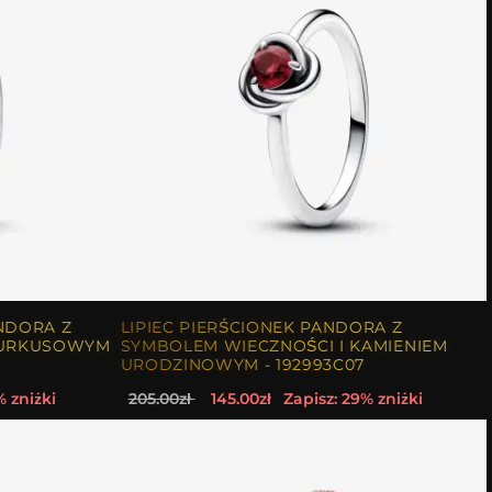
NDORA Z
LIPIEC PIERŚCIONEK PANDORA Z
TURKUSOWYM
SYMBOLEM WIECZNOŚCI I KAMIENIEM
URODZINOWYM - 192993C07
% zniżki
205.00zł
145.00zł
Zapisz: 29% zniżki