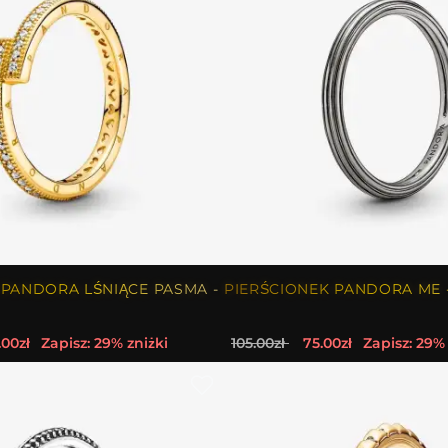
 PANDORA LŚNIĄCE PASMA -
PIERŚCIONEK PANDORA ME -
.00zł
Zapisz: 29% zniżki
105.00zł
75.00zł
Zapisz: 29% 