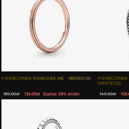
PIERŚCIONEK PANDORA ME - 189591C00
PIERŚCIONEK
199679C02
189.00zł
135.00zł
Zapisz: 29% zniżki
149.00zł
105.