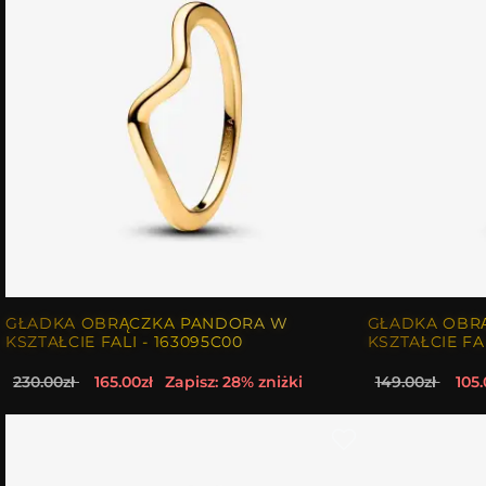
GŁADKA OBRĄCZKA PANDORA W
GŁADKA OBR
KSZTAŁCIE FALI - 163095C00
KSZTAŁCIE FAL
230.00zł
165.00zł
Zapisz: 28% zniżki
149.00zł
105.