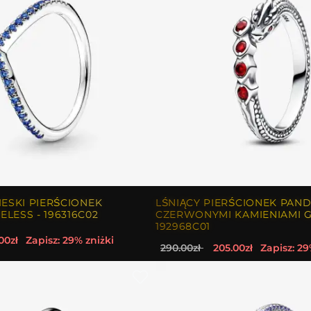
IESKI PIERŚCIONEK
LŚNIĄCY PIERŚCIONEK PAN
LESS - 196316C02
CZERWONYMI KAMIENIAMI G
192968C01
00zł
Zapisz: 29% zniżki
290.00zł
205.00zł
Zapisz: 29