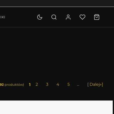
OLETKI
IKI
KCJA
1
2
3
4
5
...
[ Dalej»]
92
produktów)