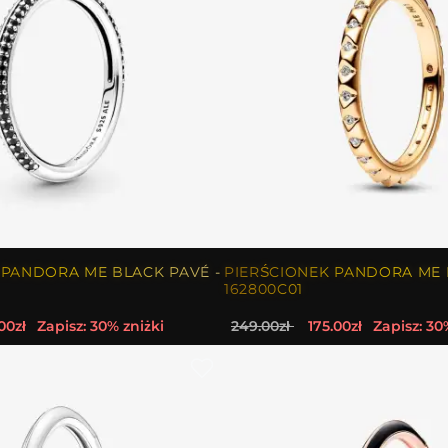
 PANDORA ME BLACK PAVÉ -
PIERŚCIONEK PANDORA ME 
162800C01
00zł
Zapisz: 30% zniżki
249.00zł
175.00zł
Zapisz: 30