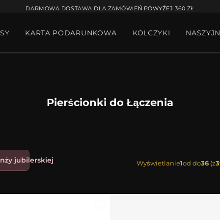
RĄCA SPRZEDAŻ
BRANSOLETKA NA NOGĘ
BRANS
DARMOWA DOSTAWA DLA ZAMÓWIEŃ POWYŻEJ 360 ZŁ
SY
KARTA PODARUNKOWA
KOLCZYKI
NASZYJN
W BIŻUTERII
PAKIET PANDORA
PREZENTY
KOLE
Pierścionki do Łączenia
nży jubilerskiej
Wyświetlanie
1
od do
36
(z
3