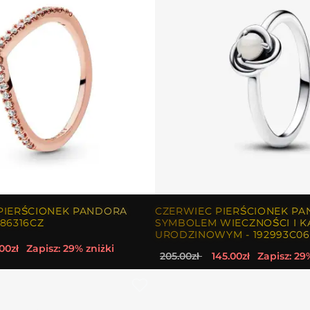
PIERŚCIONEK PANDORA
CZERWIEC PIERŚCIONEK PA
86316CZ
SYMBOLEM WIECZNOŚCI I K
URODZINOWYM - 192993C06
00zł
Zapisz: 29% zniżki
205.00zł
145.00zł
Zapisz: 29