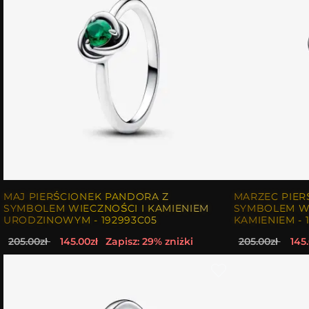
MAJ PIERŚCIONEK PANDORA Z
MARZEC PIER
SYMBOLEM WIECZNOŚCI I KAMIENIEM
SYMBOLEM WI
URODZINOWYM - 192993C05
KAMIENIEM - 
205.00zł
145.00zł
Zapisz: 29% zniżki
205.00zł
145.