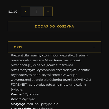
-
+
ILOŚĆ
DODAJ DO KOSZYKA
OPIS
Prezent dla mamy, który mówi wszystko. Srebrny
pierścionek z sercem Mum Pavé ma trzonek
przechodzący w napis „Mama” z trzema
przezroczystymi cyrkoniami sześciennymi o szlifie
brylantowym zdobiącymi serce. Grawer po
wewnętrznej stronie pierścionka brzmi „LOVE YOU
FOREVER”, celebrując oddanie matek na całym
świecie.
Kamień:
Cyrkonia
Kolor:
Wyczyść
Motywy:
Rodzina i przyjaciele
Typ produktu:
Pierścionki