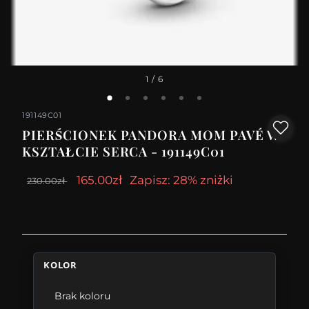
1
/ 6
191149C01
PIERŚCIONEK PANDORA MOM PAVÉ W
KSZTAŁCIE SERCA - 191149C01
165.00zł
Zapisz: 28% zniżki
230.00zł
KOLOR
Brak koloru