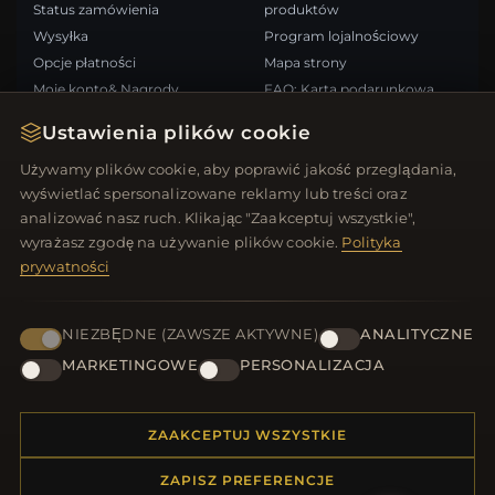
Status zamówienia
produktów
Wysyłka
Program lojalnościowy
Opcje płatności
Mapa strony
Moje konto& Nagrody
FAQ: Karta podarunkowa
Skontaktuj się z nami
Kupony rabatowe
Ustawienia plików cookie
Wypisz się z newslettera
Używamy plików cookie, aby poprawić jakość przeglądania,
wyświetlać spersonalizowane reklamy lub treści oraz
SZYBKIE LINKI
ŚLEDŹ NAS
analizować nasz ruch. Klikając "Zaakceptuj wszystkie",
wyrażasz zgodę na używanie plików cookie.
Polityka
Nowe produkty
prywatności
Oferty specjalne
METODY PŁATNOŚCI
Blog
Recenzje
NIEZBĘDNE (ZAWSZE AKTYWNE)
ANALITYCZNE
Zaloguj się
MARKETINGOWE
PERSONALIZACJA
ZAAKCEPTUJ WSZYSTKIE
ZAPISZ PREFERENCJE