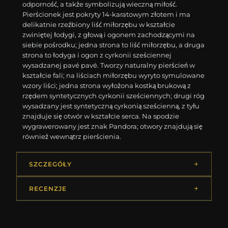
odporność, a także symbolizują wieczną miłość.
Pierścionek jest pokryty 14-karatowym złotem i ma
delikatnie rzeźbiony liść miłorzębu w kształcie
zwiniętej łodygi, z głową i ogonem zachodzącymi na
siebie pośrodku; jedna strona to liść miłorzębu, a druga
strona to łodyga i ogon z cyrkonii sześciennej
wysadzanej pavé pavé. Tworzy naturalny pierścień w
kształcie fali; na liściach miłorzębu wyryto symulowane
wzory liści; jedna strona wyłożona kostką brukową z
rzędem syntetycznych cyrkonii sześciennych; drugi róg
wysadzany jest syntetyczną cyrkonią sześcienną, z tyłu
znajduje się otwór w kształcie serca. Na spodzie
wygrawerowany jest znak Pandora; otwory znajdują się
również wewnątrz pierścienia.
SZCZEGÓŁY
RECENZJE