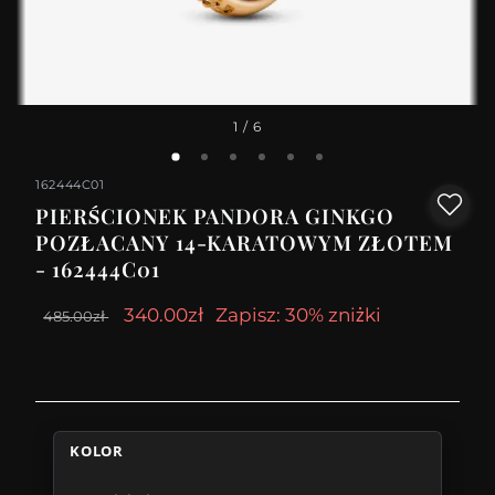
1
/ 6
162444C01
PIERŚCIONEK PANDORA GINKGO
POZŁACANY 14-KARATOWYM ZŁOTEM
- 162444C01
340.00zł
Zapisz: 30% zniżki
485.00zł
KOLOR