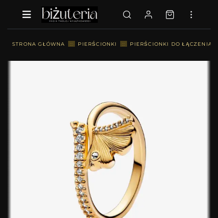
STRONA GŁÓWNA
::
PIERŚCIONKI
::
PIERŚCIONKI DO ŁĄCZENIA