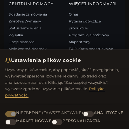
CENTRUM POMOCY
WIĘCEJ INFORMACJI
Składanie zamówienia
O nas
Zwroty& Wymiany
Pytania dotyczące
Status zamówienia
produktów
Wysyłka
Program lojalnościowy
Opcje płatności
Mapa strony
Moje konto& Nagrody
FAQ: Karta podarunkowa
Skontaktuj się z nami
Kupony rabatowe
Ustawienia plików cookie
Wypisz się z newslettera
Używamy plików cookie, aby poprawić jakość przeglądania,
wyświetlać spersonalizowane reklamy lub treści oraz
SZYBKIE LINKI
ŚLEDŹ NAS
analizować nasz ruch. Klikając "Zaakceptuj wszystkie",
wyrażasz zgodę na używanie plików cookie.
Polityka
Nowe produkty
prywatności
Oferty specjalne
METODY PŁATNOŚCI
Blog
Recenzje
NIEZBĘDNE (ZAWSZE AKTYWNE)
ANALITYCZNE
Zaloguj się
MARKETINGOWE
PERSONALIZACJA