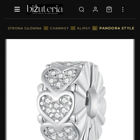
::
PANDORA STYLE SE
STRONA GŁÓWNA
::
CHARMSY
::
KLIPSY