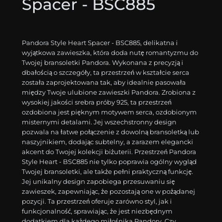
Spacer - BSC885
Pandora Style Heart Spacer - BSC885, delikatna i
wyjątkowa zawieszka, która doda nutę romantyzmu do
Twojej bransoletki Pandora. Wykonana z precyzją i
dbałością o szczegóły, ta przestrzeń w kształcie serca
została zaprojektowana tak, aby idealnie pasowała
między Twoje ulubione zawieszki Pandora. Zrobiona z
wysokiej jakości srebra próby 925, ta przestrzeń
ozdobiona jest pięknym motywem serca, ozdobionym
misternymi detalami. Jej wszechstronny design
pozwala na łatwe połączenie z dowolną bransoletką lub
naszyjnikiem, dodając subtelny, a zarazem elegancki
akcent do Twojej kolekcji biżuterii. Przestrzeń Pandora
Style Heart - BSC885 nie tylko poprawia ogólny wygląd
Twojej bransoletki, ale także pełni praktyczną funkcję.
Jej unikalny design zapobiega przesuwaniu się
zawieszek, zapewniając, że pozostają one w pożądanej
pozycji. Ta przestrzeń oferuje zarówno styl, jak i
funkcjonalność, sprawiając, że jest niezbędnym
dodatkiem dla każdego miłośnika Pandory. Czy