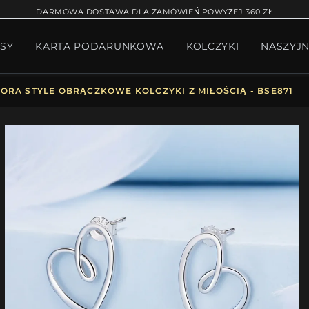
RĄCA SPRZEDAŻ
BRANSOLETKA NA NOGĘ
BRANS
DARMOWA DOSTAWA DLA ZAMÓWIEŃ POWYŻEJ 360 ZŁ
SY
KARTA PODARUNKOWA
KOLCZYKI
NASZYJN
W BIŻUTERII
PAKIET PANDORA
PREZENTY
KOLE
ORA STYLE OBRĄCZKOWE KOLCZYKI Z MIŁOŚCIĄ - BSE871