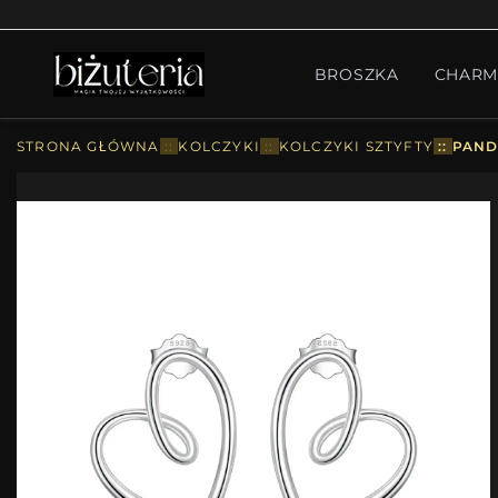
MONTH'S SPECIAL
GO
BROSZKA
CHARM
PIERŚCIONKI
ZESTA
STRONA GŁÓWNA
::
KOLCZYKI
::
KOLCZYKI SZTYFTY
::
PAND