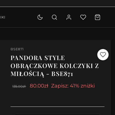
OLETKI
IKI
KCJA
BSE871
PANDORA STYLE
OBRĄCZKOWE KOLCZYKI Z
MIŁOŚCIĄ - BSE871
80.00zł
Zapisz: 41% zniżki
135.00zł