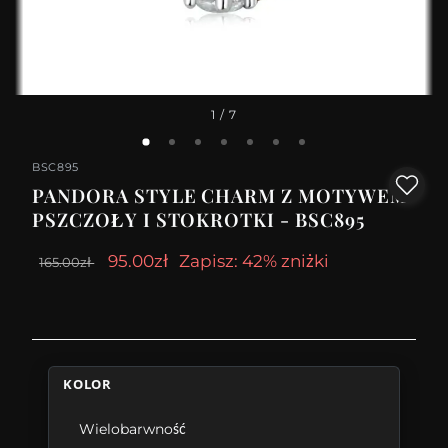
1
/ 7
BSC895
PANDORA STYLE CHARM Z MOTYWEM
PSZCZOŁY I STOKROTKI - BSC895
95.00zł
Zapisz: 42% zniżki
165.00zł
KOLOR
Wielobarwność