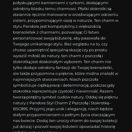
połyskującymi kamieniami z cyrkonii, dodającymi
odrobiny blasku temu charmowi. Płatki stokrotki są
starannie ręcznie malowane w orzeźwiającym odcieniu
zieleni, przypominającym oazę w naturze. Ten charm w
stylu Pandora jest kompatybilny z większością
bransoletek z charmami, pozwalając Ci łatwo
personalizować swoją biżuterię, aby pasowała do
Twojego unikalnego stylu. Bez względu na to, czy
chcesz upamiętnić specjalną okazję czy po prostu
wyrazić miłość do natury, ten charm z pszczołą i
stokrotką jest doskonałym wyborem. Ten charm nie
tylko dodaje odrobiny fantazji do Twojej bransoletki,
ale także przypomina o pięknie, które można znaleźć w
najmniejszych stworzeniach. Niech pszczoła
symbolizuje ciężką pracę i determinację, podczas gdy
stokrotka reprezentuje czystość i niewinność. Razem
tworzą potężny symbol cudów natury. Oddaj się pięknu
natury z Pandora Styl Charm Z Pszczołą i Stokrotką -
BSC895. Przyjmij jego urok i elegancję, niech będzie
stałym przypomnieniem o pełnym życia otaczającym
nas świecie. Dodaj ten uroczy charm do swojej kolekcji
już dzisiaj i pozwól swojej biżuterii opowiadać historię