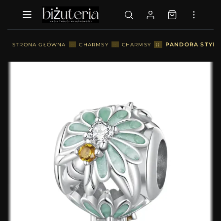
::
PANDORA STYLE
STRONA GŁÓWNA
::
CHARMSY
::
CHARMSY