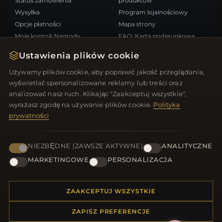
Status zamówienia
produktów
Wysyłka
Program lojalnościowy
Opcje płatności
Mapa strony
Moje konto& Nagrody
FAQ: Karta podarunkowa
Skontaktuj się z nami
Kupony rabatowe
Ustawienia plików cookie
Wypisz się z newslettera
Używamy plików cookie, aby poprawić jakość przeglądania,
wyświetlać spersonalizowane reklamy lub treści oraz
SZYBKIE LINKI
ŚLEDŹ NAS
analizować nasz ruch. Klikając "Zaakceptuj wszystkie",
wyrażasz zgodę na używanie plików cookie.
Polityka
Nowe produkty
prywatności
Oferty specjalne
METODY PŁATNOŚCI
Blog
Recenzje
NIEZBĘDNE (ZAWSZE AKTYWNE)
ANALITYCZNE
Zaloguj się
MARKETINGOWE
PERSONALIZACJA
ZAAKCEPTUJ WSZYSTKIE
ZAPISZ PREFERENCJE