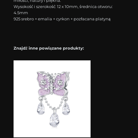
miłości, natury i piękna.
Wysokość i szerokość: 12 x 10mm, średnica otworu:
4.5mm
925 srebro + emalia + cyrkon + pozłacana platyną
Znajdź inne powiązane produkty: