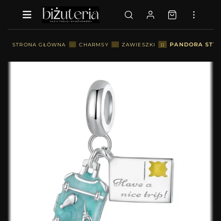
::
PANDORA STYL
STRONA GŁÓWNA
::
CHARMSY
::
ZAWIESZKI