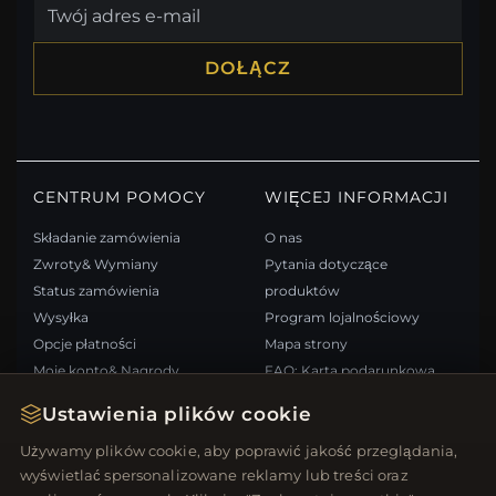
DOŁĄCZ
CENTRUM POMOCY
WIĘCEJ INFORMACJI
Składanie zamówienia
O nas
Zwroty& Wymiany
Pytania dotyczące
Status zamówienia
produktów
Wysyłka
Program lojalnościowy
Opcje płatności
Mapa strony
Moje konto& Nagrody
FAQ: Karta podarunkowa
Skontaktuj się z nami
Kupony rabatowe
Ustawienia plików cookie
Wypisz się z newslettera
Używamy plików cookie, aby poprawić jakość przeglądania,
wyświetlać spersonalizowane reklamy lub treści oraz
SZYBKIE LINKI
ŚLEDŹ NAS