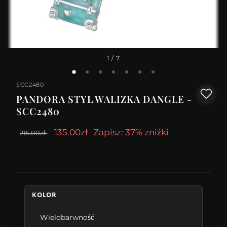
1
/ 7
SCC2480
PANDORA STYL WALIZKA DANGLE -
SCC2480
135.00zł
Zapisz: 37% zniżki
215.00zł
KOLOR
Wielobarwność