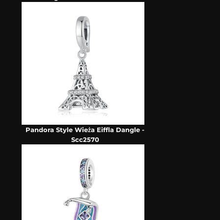
Pandora Style Wieża Eiffla Dangle -
Scc2570