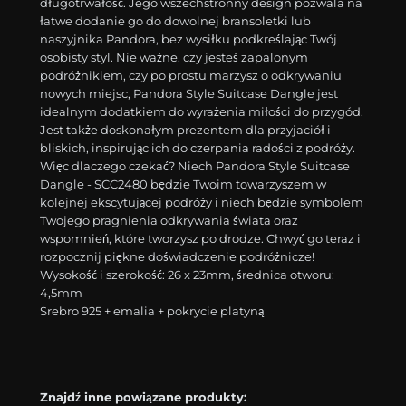
długotrwałość. Jego wszechstronny design pozwala na
łatwe dodanie go do dowolnej bransoletki lub
naszyjnika Pandora, bez wysiłku podkreślając Twój
osobisty styl. Nie ważne, czy jesteś zapalonym
podróżnikiem, czy po prostu marzysz o odkrywaniu
nowych miejsc, Pandora Style Suitcase Dangle jest
idealnym dodatkiem do wyrażenia miłości do przygód.
Jest także doskonałym prezentem dla przyjaciół i
bliskich, inspirując ich do czerpania radości z podróży.
Więc dlaczego czekać? Niech Pandora Style Suitcase
Dangle - SCC2480 będzie Twoim towarzyszem w
kolejnej ekscytującej podróży i niech będzie symbolem
Twojego pragnienia odkrywania świata oraz
wspomnień, które tworzysz po drodze. Chwyć go teraz i
rozpocznij piękne doświadczenie podróżnicze!
Wysokość i szerokość: 26 x 23mm, średnica otworu:
4,5mm
Srebro 925 + emalia + pokrycie platyną
Znajdź inne powiązane produkty: