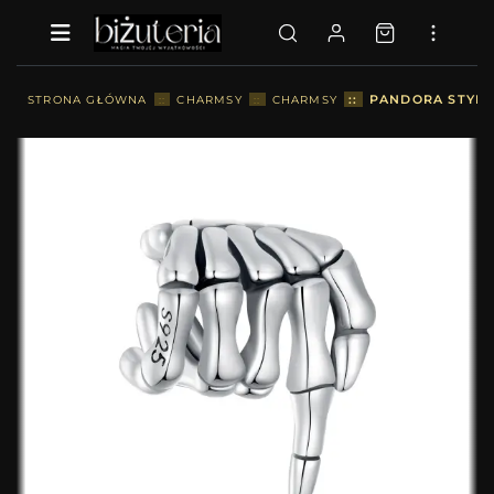
::
PANDORA STYL 
STRONA GŁÓWNA
::
CHARMSY
::
CHARMSY