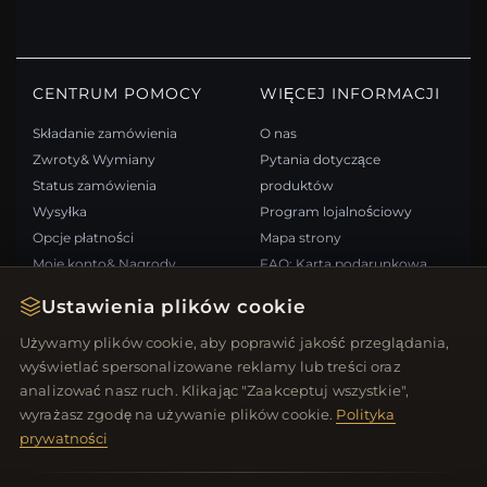
CENTRUM POMOCY
WIĘCEJ INFORMACJI
Składanie zamówienia
O nas
Zwroty& Wymiany
Pytania dotyczące
Status zamówienia
produktów
Wysyłka
Program lojalnościowy
Opcje płatności
Mapa strony
Moje konto& Nagrody
FAQ: Karta podarunkowa
Skontaktuj się z nami
Kupony rabatowe
Ustawienia plików cookie
Wypisz się z newslettera
Używamy plików cookie, aby poprawić jakość przeglądania,
wyświetlać spersonalizowane reklamy lub treści oraz
SZYBKIE LINKI
ŚLEDŹ NAS
analizować nasz ruch. Klikając "Zaakceptuj wszystkie",
wyrażasz zgodę na używanie plików cookie.
Polityka
Nowe produkty
prywatności
Oferty specjalne
METODY PŁATNOŚCI
Blog