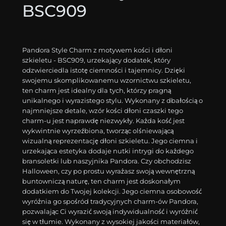
BSC909
Pandora Style Charm z motywem kości i dłoni
szkieletu - BSC909, urzekający dodatek, który
odzwierciedla istotę ciemności i tajemnicy. Dzięki
swojemu skomplikowanemu wzornictwu szkieletu,
ten charm jest idealny dla tych, którzy pragną
unikalnego i wyrazistego stylu. Wykonany z dbałością o
najmniejsze detale, wzór kości dłoni czaszki tego
charm-u jest naprawdę niezwykły. Każda kość jest
wykwintnie wyrzeźbiona, tworząc olśniewającą
wizualną reprezentację dłoni szkieletu. Jego ciemna i
urzekająca estetyka dodaje nutki intrygi do każdego
bransoletki lub naszyjnika Pandora. Czy obchodzisz
Halloween, czy po prostu wyrażasz swoją wewnętrzną
buntowniczą naturę, ten charm jest doskonałym
dodatkiem do Twojej kolekcji. Jego ciemna osobowość
wyróżnia go spośród tradycyjnych charm-ów Pandora,
pozwalając Ci wyrazić swoją indywidualność i wyróżnić
się w tłumie. Wykonany z wysokiej jakości materiałów,