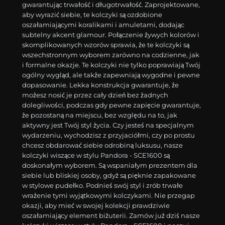
gwarantując trwałość i długotrwałość. Zaprojektowane,
aby wyrazić siebie, te kolczyki są ozdobione
oszałamiającymi koralikami i amuletami, dodając
subtelny akcent glamour. Połączenie żywych kolorów i
skomplikowanych wzorów sprawia, że te kolczyki są
wszechstronnym wyborem zarówno na codzienne, jak
i formalne okazje. Te kolczyki nie tylko poprawiają Twój
ogólny wygląd, ale także zapewniają wygodne i pewne
dopasowanie. Lekka konstrukcja gwarantuje, że
możesz nosić je przez cały dzień bez żadnych
dolegliwości, podczas gdy pewne zapięcie gwarantuje,
że pozostaną na miejscu, bez względu na to, jak
aktywny jest Twój styl życia. Czy jesteś na specjalnym
wydarzeniu, wychodzisz z przyjaciółmi, czy po prostu
chcesz obdarować siebie odrobiną luksusu, nasze
kolczyki wiszące w stylu Pandora - SCE1600 są
doskonałym wyborem. Są wspaniałym prezentem dla
siebie lub bliskiej osoby, gdyż są pięknie zapakowane
w stylowe pudełko. Podnieś swój styl i zrób trwałe
wrażenie tymi wyjątkowymi kolczykami. Nie przegap
okazji, aby mieć w swojej kolekcji prawdziwie
oszałamiający element biżuterii. Zamów już dziś nasze