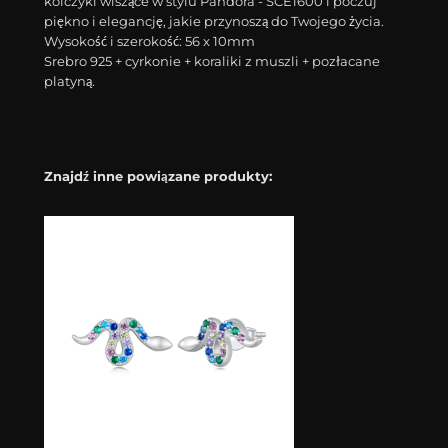
kolczyki wiszące w stylu Pandora - SCE1600 i poczuj
piękno i elegancję, jakie przynoszą do Twojego życia.
Wysokość i szerokość: 56 x 10mm
Srebro 925 + cyrkonie + koraliki z muszli + pozłacane
platyną.
Znajdź inne powiązane produkty: