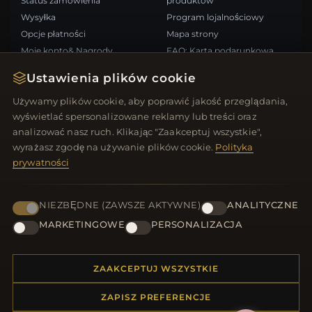
Status zamówienia
produktów
Wysyłka
Program lojalnościowy
Opcje płatności
Mapa strony
Moje konto& Nagrody
FAQ: Karta podarunkowa
Skontaktuj się z nami
Kupony rabatowe
Ustawienia plików cookie
Wypisz się z newslettera
Używamy plików cookie, aby poprawić jakość przeglądania,
wyświetlać spersonalizowane reklamy lub treści oraz
SZYBKIE LINKI
ŚLEDŹ NAS
analizować nasz ruch. Klikając "Zaakceptuj wszystkie",
wyrażasz zgodę na używanie plików cookie.
Polityka
Nowe produkty
prywatności
Oferty specjalne
METODY PŁATNOŚCI
Blog
Recenzje
NIEZBĘDNE (ZAWSZE AKTYWNE)
ANALITYCZNE
Zaloguj się
MARKETINGOWE
PERSONALIZACJA
ZAAKCEPTUJ WSZYSTKIE
ZAPISZ PREFERENCJE