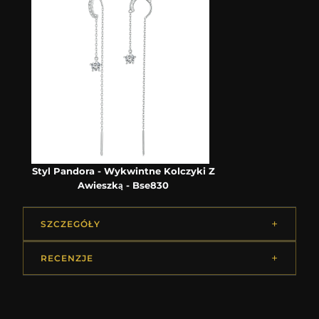
Styl Pandora - Wykwintne Kolczyki Z
Awieszką - Bse830
SZCZEGÓŁY
RECENZJE