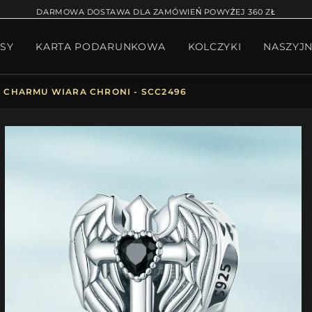
RĄCA SPRZEDAŻ
BRANSOLETKA NA NOGĘ
BRANS
DARMOWA DOSTAWA DLA ZAMÓWIEŃ POWYŻEJ 360 ZŁ
SY
KARTA PODARUNKOWA
KOLCZYKI
NASZYJN
W BIŻUTERII
PAKIET PANDORA
PREZENTY
KOLE
 CHARMU WIARA CHRONI - SCC2496