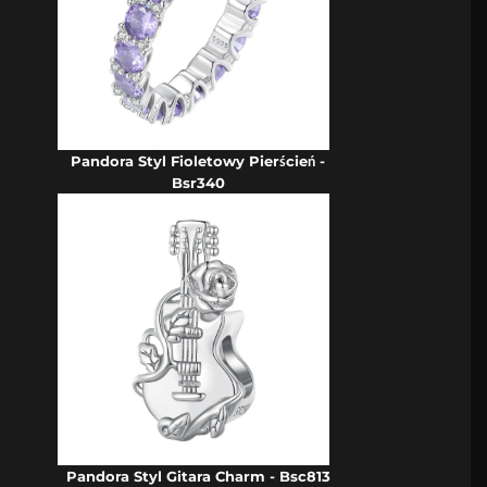
Pandora Styl Fioletowy Pierścień -
Bsr340
Pandora Styl Gitara Charm - Bsc813