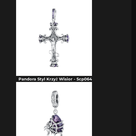
Pandora Styl Krzyż Wisior - Scp064