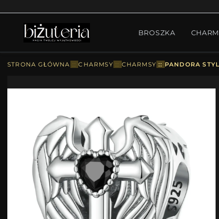
MONTH'S SPECIAL
GO
BROSZKA
CHARM
PIERŚCIONKI
ZESTA
STRONA GŁÓWNA
::
CHARMSY
::
CHARMSY
::
PANDORA STYL