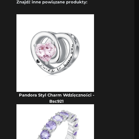
Znajdź inne powiązane produkty:
Pandora Styl Charm Wdzięczności -
Bsc921