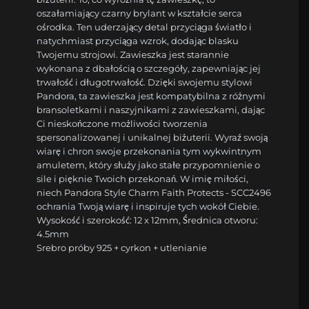
oszałamiający czarny brylant w kształcie serca
ośrodka. Ten uderzający detal przyciąga światło i
natychmiast przyciąga wzrok, dodając blasku
Twojemu strojowi. Zawieszka jest starannie
wykonana z dbałością o szczegóły, zapewniając jej
trwałość i długotrwałość. Dzięki swojemu stylowi
Pandora, ta zawieszka jest kompatybilna z różnymi
bransoletkami i naszyjnikami z zawieszkami, dając
Ci nieskończone możliwości tworzenia
spersonalizowanej i unikalnej biżuterii. Wyraź swoją
wiarę i chron swoje przekonania tym wykwintnym
amuletem, który służy jako stałe przypomnienie o
sile i pięknie Twoich przekonań. W imię miłości,
niech Pandora Style Charm Faith Protects - SCC2496
ochrania Twoją wiarę i inspiruje tych wokół Ciebie.
Wysokość i szerokość: 12 x 12mm, Średnica otworu:
4.5mm
Srebro próby 925 + cyrkon + utlenianie