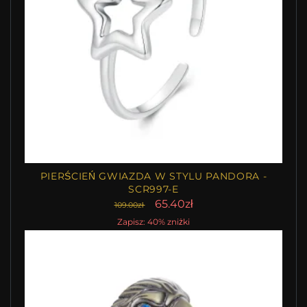
PIERŚCIEŃ GWIAZDA W STYLU PANDORA -
SCR997-E
65.40zł
109.00zł
Zapisz: 40% zniżki