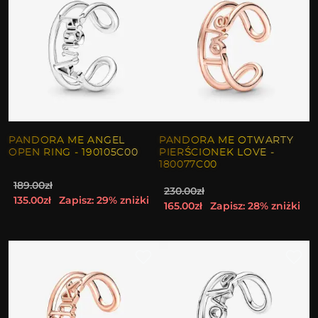
PANDORA ME ANGEL
PANDORA ME OTWARTY
OPEN RING - 190105C00
PIERŚCIONEK LOVE -
180077C00
189.00zł
230.00zł
135.00zł
Zapisz: 29% zniżki
165.00zł
Zapisz: 28% zniżki