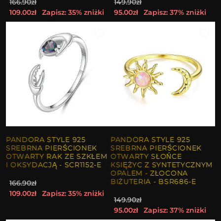
166.90zł
149.90zł
109.00zł
Zapisz: 35% zniżki
95.00zł
Zapisz: 37% zniżki
PANDORA STYLE 925
PANDORA STYLE 925
SREBRNA PIERŚCIONEK
SREBRNA PIERŚCIONEK
OTWARTY RAK ZE SZKŁEM
OTWARTY SŁOŃCE
I OKSYDACJĄ - SCR1152-E
KSIĘŻYC Z SYNTETYCZNYM
OPALEM - ZŁOCONA
BIŻUTERIA - BSR686-E
166.90zł
109.00zł
Zapisz: 35% zniżki
149.90zł
95.00zł
Zapisz: 37% zniżki