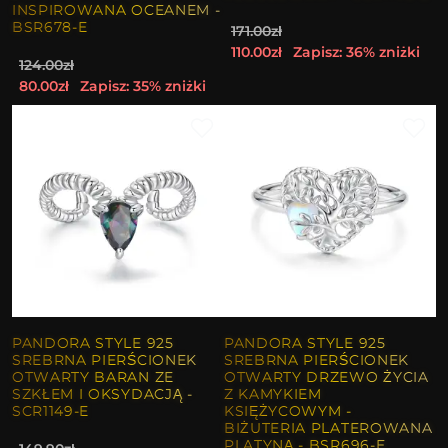
INSPIROWANA OCEANEM -
BSR678-E
171.00zł
110.00zł
Zapisz: 36% zniżki
124.00zł
80.00zł
Zapisz: 35% zniżki
PANDORA STYLE 925
PANDORA STYLE 925
SREBRNA PIERŚCIONEK
SREBRNA PIERŚCIONEK
OTWARTY BARAN ZE
OTWARTY DRZEWO ŻYCIA
SZKŁEM I OKSYDACJĄ -
Z KAMYKIEM
SCR1149-E
KSIĘŻYCOWYM -
BIŻUTERIA PLATEROWANA
PLATYNĄ - BSR696-E