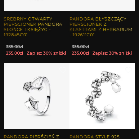
SREBRNY OTWARTY
PANDORA BŁYSZCZĄCY
PIERŚCIONEK PANDORA
PIERŚCIONEK Z
SŁOŃCE I KSIĘŻYC -
KLASTRAMI Z HERBARIUM
192845C01
- 192611C01
335.00zł
335.00zł
235.00zł
Zapisz: 30% zniżki
235.00zł
Zapisz: 30% zniżki
PANDORA PIERŚCIEŃ Z
PANDORA STYLE 925