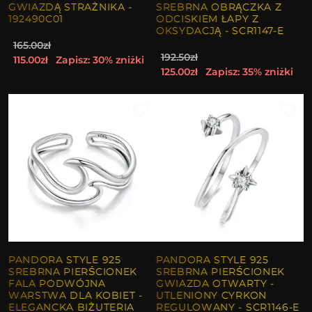
GWIAZDĄ STRAŻNIKA -
SREBRNA OBRĄCZKA Z
192490C01
ODCISKIEM ŁAPY Z
OKSYDACJĄ - SCR1147-E
165.00zł
192.50zł
115.00zł
Zapisz: 30% zniżki
125.00zł
Zapisz: 35% zniżki
PANDORA STYLE 925
PANDORA STYLE 925
SREBRNA PIERŚCIONEK
SREBRNA PIERŚCIONEK
FALA PODWÓJNA
GWIAZDA OTWARTY -
WARSTWA DLA KOBIET -
UTLENIONY CYRKON
ELEGANCKA BIŻUTERIA
REGULOWANY - SCR1146-E