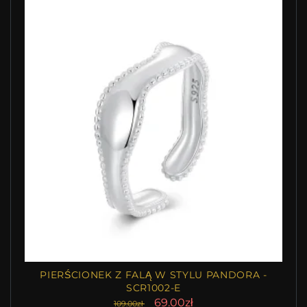
PIERŚCIONEK Z FALĄ W STYLU PANDORA -
SCR1002-E
69.00zł
109.00zł