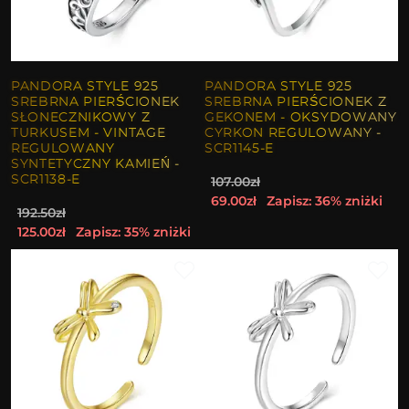
PANDORA STYLE 925
PANDORA STYLE 925
SREBRNA PIERŚCIONEK
SREBRNA PIERŚCIONEK Z
SŁONECZNIKOWY Z
GEKONEM - OKSYDOWANY
TURKUSEM - VINTAGE
CYRKON REGULOWANY -
REGULOWANY
SCR1145-E
SYNTETYCZNY KAMIEŃ -
SCR1138-E
107.00zł
69.00zł
Zapisz: 36% zniżki
192.50zł
125.00zł
Zapisz: 35% zniżki