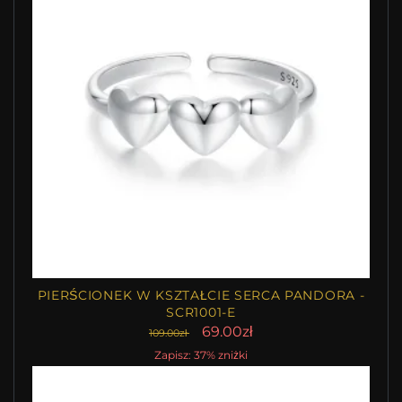
PIERŚCIONEK W KSZTAŁCIE SERCA PANDORA -
SCR1001-E
69.00zł
109.00zł
Zapisz: 37% zniżki