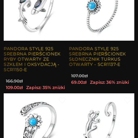
PANDORA STYLE 925
PANDORA STYLE 925
SREBRNA PIERŚCIONEK
SREBRNA PIERŚCIONEK
RYBY OTWARTY ZE
SŁONECZNIK TURKUS
SZKŁEM I OKSYDACJĄ -
OTWARTY - SCR1137-E
SCR1150-E
107.00zł
166.90zł
69.00zł
Zapisz: 36% zniżki
109.00zł
Zapisz: 35% zniżki