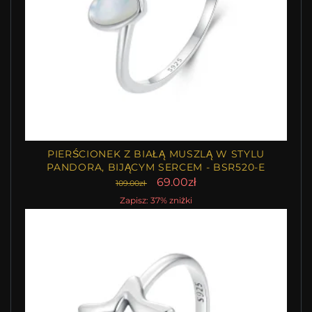
PIERŚCIONEK Z BIAŁĄ MUSZLĄ W STYLU
PANDORA, BIJĄCYM SERCEM - BSR520-E
69.00zł
109.00zł
Zapisz: 37% zniżki