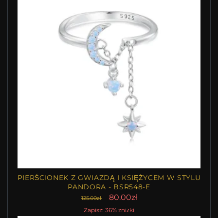
PIERŚCIONEK Z GWIAZDĄ I KSIĘŻYCEM W STYLU
PANDORA - BSR548-E
80.00zł
125.00zł
Zapisz: 36% zniżki