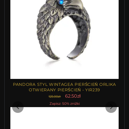
PANDORA STYL WINTAGEA PIERŚCIEŃ ORLIKA
OTWIERANY PIERŚCIEŃ - YIR239
62.50zł
125.00zł
Zapisz: 50% zniżki