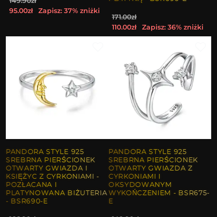
149.90zł
95.00zł
Zapisz: 37% zniżki
171.00zł
110.00zł
Zapisz: 36% zniżki
PANDORA STYLE 925
PANDORA STYLE 925
SREBRNA PIERŚCIONEK
SREBRNA PIERŚCIONEK
OTWARTY GWIAZDA I
OTWARTY GWIAZDA Z
KSIĘŻYC Z CYRKONIAMI -
CYRKONIAMI I
POZŁACANA I
OKSYDOWANYM
PLATYNOWANA BIŻUTERIA
WYKOŃCZENIEM - BSR675-
- BSR690-E
E