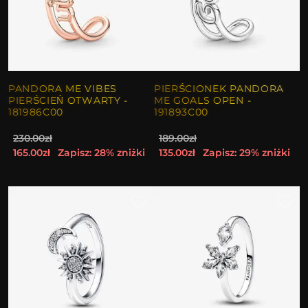
PANDORA ME VIBES
PIERŚCIONEK PANDORA
PIERŚCIEŃ OTWARTY -
ME GOALS OPEN -
181986C00
191893C00
230.00zł
189.00zł
165.00zł
Zapisz: 28% zniżki
135.00zł
Zapisz: 29% zniżki