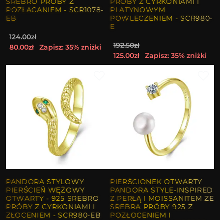
SREBRO PRÓBY Z
PRÓBY Z CYRKONIAMI I
POZŁACANIEM - SCR1078-
PLATYNOWYM
EB
POWLECZENIEM - SCR980-
E
124.00zł
192.50zł
80.00zł
Zapisz: 35% zniżki
125.00zł
Zapisz: 35% zniżki
PANDORA STYLOWY
PIERŚCIONEK OTWARTY
PIERŚCIEŃ WĘŻOWY
PANDORA STYLE-INSPIRED
OTWARTY - 925 SREBRO
Z PERŁĄ I MOISSANITEM ZE
PRÓBY Z CYRKONIAMI I
SREBRA PRÓBY 925 Z
ZŁOCENIEM - SCR980-EB
POZŁOCENIEM I