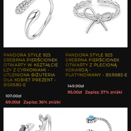
PANDORA STYLE 925
PANDORA STYLE 925
SREBRNA PIERŚCIONEK
SREBRNA PIERŚCIONEK
OTWARTY W KSZTAŁCIE
OTWARTY Z PLECIONĄ
ŁZY Z CYRKONIAMI -
KOKARDĄ -
UTLENIONA BIŻUTERIA
PLATYNOWANY - BSR685-E
DLA KOBIET PREZENT -
BSR680-E
149.90zł
95.00zł
Zapisz: 37% zniżki
107.00zł
69.00zł
Zapisz: 36% zniżki