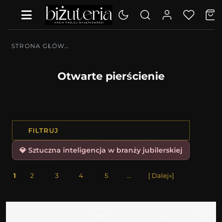
STRONA GŁÓWNA
Otwarte pierścienie
FILTRUJ
💎 Sztuczna inteligencja w branży jubilerskiej
1
2
3
4
5
...
[ Dalej»]