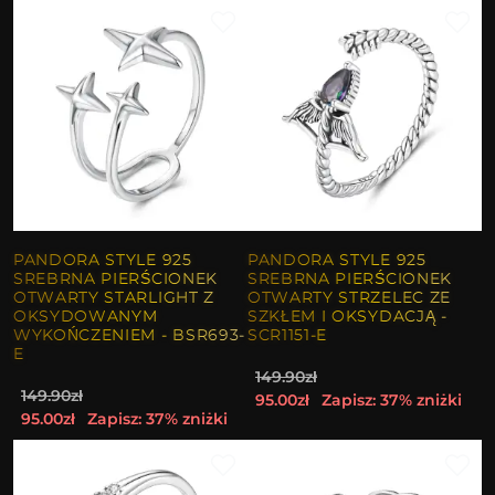
PANDORA STYLE 925
PANDORA STYLE 925
SREBRNA PIERŚCIONEK
SREBRNA PIERŚCIONEK
OTWARTY STARLIGHT Z
OTWARTY STRZELEC ZE
OKSYDOWANYM
SZKŁEM I OKSYDACJĄ -
WYKOŃCZENIEM - BSR693-
SCR1151-E
E
149.90zł
149.90zł
95.00zł
Zapisz: 37% zniżki
95.00zł
Zapisz: 37% zniżki