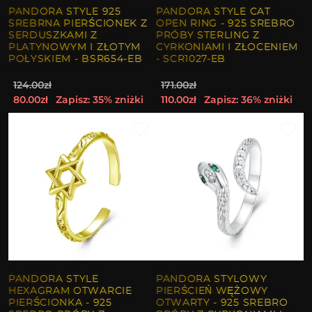
PANDORA STYLE 925
PANDORA STYLE CAT
SREBRNA PIERŚCIONEK Z
OPEN RING - 925 SREBRO
SERDUSZKAMI Z
PRÓBY STERLING Z
PLATYNOWYM I ZŁOTYM
CYRKONIAMI I ZŁOCENIEM
POŁYSKIEM - BSR654-EB
- SCR1027-EB
124.00zł
171.00zł
80.00zł
Zapisz: 35% zniżki
110.00zł
Zapisz: 36% zniżki
PANDORA STYLE
PANDORA STYLOWY
HEXAGRAM OTWARCIE
PIERŚCIEŃ WĘŻOWY
PIERŚCIONKA - 925
OTWARTY - 925 SREBRO