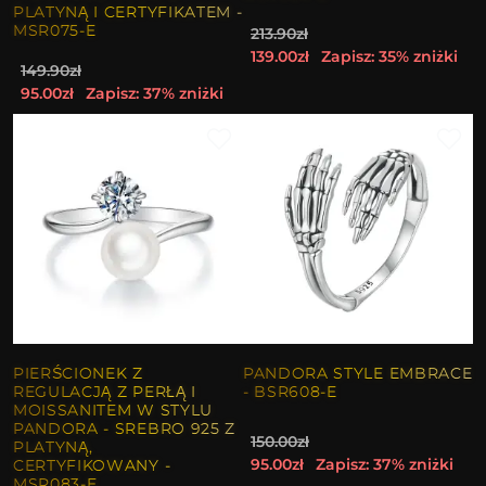
PLATYNĄ I CERTYFIKATEM -
MSR075-E
213.90zł
139.00zł
Zapisz: 35% zniżki
149.90zł
95.00zł
Zapisz: 37% zniżki
PIERŚCIONEK Z
PANDORA STYLE EMBRACE
REGULACJĄ Z PERŁĄ I
- BSR608-E
MOISSANITEM W STYLU
PANDORA - SREBRO 925 Z
150.00zł
PLATYNĄ,
95.00zł
Zapisz: 37% zniżki
CERTYFIKOWANY -
MSR083-E