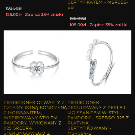
CERTYFIKATEM - MSR066-
EB
192.50zł
125.00zł
Zapisz: 35% zniżki
166.90zł
109.00zł
Zapisz: 35% zniżki
PIERŚCIONEK OTWARTY Z
PIERŚCIONEK
CZTEROLISTNĄ KONICZYNĄ
REGULOWANY Z PERŁĄ I
Z MOISSANITEM,
MOISSANITEM W STYLU
INSPIROWANY STYLEM
PANDORY - SREBRO 925 Z
PANDORY, WYKONANY Z
PLATYNĄ,
925 SREBRA
CERTYFIKOWANY -
STERLINGOWEGO Z
MSR084-E