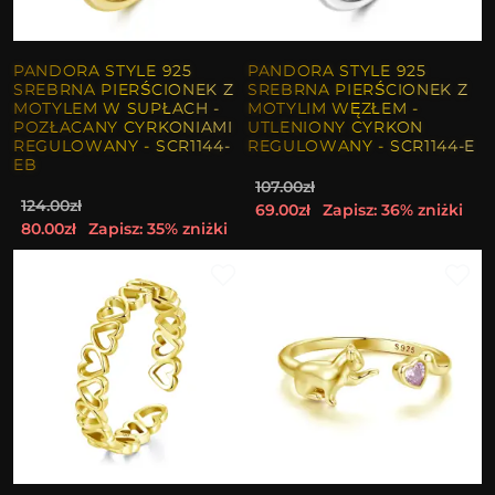
PANDORA STYLE 925
PANDORA STYLE 925
SREBRNA PIERŚCIONEK Z
SREBRNA PIERŚCIONEK Z
MOTYLEM W SUPŁACH -
MOTYLIM WĘZŁEM -
POZŁACANY CYRKONIAMI
UTLENIONY CYRKON
REGULOWANY - SCR1144-
REGULOWANY - SCR1144-E
EB
107.00zł
124.00zł
69.00zł
Zapisz: 36% zniżki
80.00zł
Zapisz: 35% zniżki