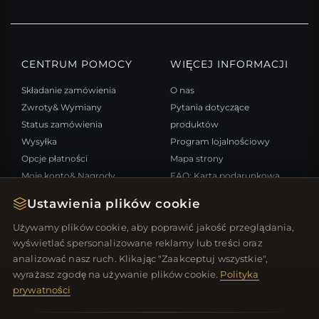
CENTRUM POMOCY
WIĘCEJ INFORMACJI
Składanie zamówienia
O nas
Zwroty& Wymiany
Pytania dotyczące
Status zamówienia
produktów
Wysyłka
Program lojalnościowy
Opcje płatności
Mapa strony
Moje konto& Nagrody
FAQ: Karta podarunkowa
Skontaktuj się z nami
Kupony rabatowe
Ustawienia plików cookie
Wypisz się z newslettera
Używamy plików cookie, aby poprawić jakość przeglądania,
wyświetlać spersonalizowane reklamy lub treści oraz
SZYBKIE LINKI
ŚLEDŹ NAS
analizować nasz ruch. Klikając "Zaakceptuj wszystkie",
wyrażasz zgodę na używanie plików cookie.
Polityka
Nowe produkty
prywatności
Oferty specjalne
METODY PŁATNOŚCI
Blog