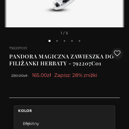
1
/ 5
792207C01
PANDORA MAGICZNA ZAWIESZKA DO
FILIŻANKI HERBATY - 792207C01
165.00zł
Zapisz: 28% zniżki
230.00zł
KOLOR
Błękitny