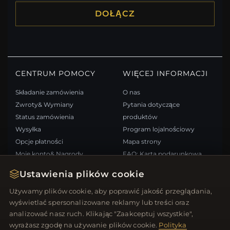
DOŁĄCZ
CENTRUM POMOCY
WIĘCEJ INFORMACJI
Składanie zamówienia
O nas
Zwroty& Wymiany
Pytania dotyczące
Status zamówienia
produktów
Wysyłka
Program lojalnościowy
Opcje płatności
Mapa strony
Moje konto& Nagrody
FAQ: Karta podarunkowa
Skontaktuj się z nami
Kupony rabatowe
Ustawienia plików cookie
Wypisz się z newslettera
Używamy plików cookie, aby poprawić jakość przeglądania,
wyświetlać spersonalizowane reklamy lub treści oraz
SZYBKIE LINKI
ŚLEDŹ NAS
analizować nasz ruch. Klikając "Zaakceptuj wszystkie",
wyrażasz zgodę na używanie plików cookie.
Polityka
Nowe produkty