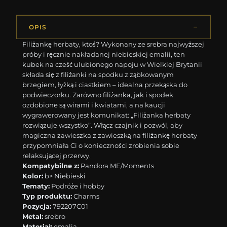
OPIS
Filiżankę herbaty, ktoś? Wykonany ze srebra najwyższej
próby i ręcznie nakładanej niebieskiej emalii, ten
kubek na cześć ulubionego napoju w Wielkiej Brytanii
składa się z filiżanki na spodku z ząbkowanym
brzegiem, łyżką i ciastkiem – idealna przekąska do
podwieczorku. Zarówno filiżanka, jak i spodek
ozdobione są wirami i kwiatami, a na kaucji
wygrawerowany jest komunikat: „Filiżanka herbaty
rozwiązuje wszystko”. Włącz czajnik i pozwól, aby
magiczna zawieszka z zawieszką na filiżankę herbaty
przypomniała Ci o konieczności zrobienia sobie
relaksującej przerwy.
Kompatybilne z:
Pandora ME/Moments
Kolor:
b> Niebieski
Tematy:
Podróże i hobby
Typ produktu:
Charms
Pozycja:
792207C01
Metal:
srebro
Materiał:
emalia