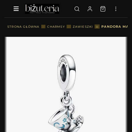
::
PANDORA MAGI
STRONA GŁÓWNA
::
CHARMSY
::
ZAWIESZKI