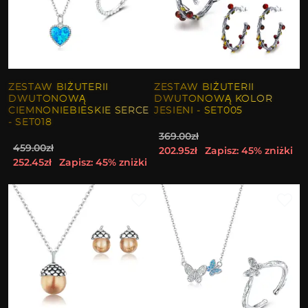
ZESTAW BIŻUTERII
ZESTAW BIŻUTERII
DWUTONOWĄ
DWUTONOWĄ KOLOR
CIEMNONIEBIESKIE SERCE
JESIENI - SET005
- SET018
369.00zł
459.00zł
202.95zł
Zapisz: 45% zniżki
252.45zł
Zapisz: 45% zniżki