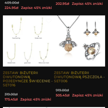
409.00zł
202.95zł
Zapisz: 45% zniżki
224.95zł
Zapisz: 45% zniżki
ZESTAW BIŻUTERII
ZESTAW BIŻUTERII
DWUTONOWĄ
DWUTONOWĄ PSZCZOŁA -
POJEDYNCZE ŚWIECENIE -
SET006
SET016
919.00zł
319.00zł
505.45zł
Zapisz: 45% zniżki
175.45zł
Zapisz: 45% zniżki