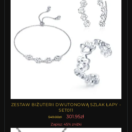
ZESTAW BIŻUTERII DWUTONOWĄ SZLAK ŁAPY -
SET011
301.95zł
549.00zł
Zapisz: 45% zniżki