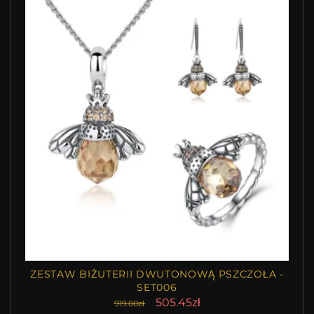
ZESTAW BIŻUTERII DWUTONOWĄ PSZCZOŁA -
SET006
505.45zł
919.00zł