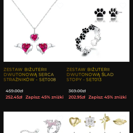
ZESTAW BIŻUTERII
ZESTAW BIŻUTERII
DWUTONOWĄ SERCA
DWUTONOWĄ ŚLAD
STRAŻNIKÓW - SET008
STOPY - SET013
459.00zł
369.00zł
252.45zł
Zapisz: 45% zniżki
202.95zł
Zapisz: 45% zniżki