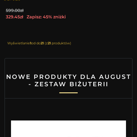
599.00zł
329.45zł
Zapisz: 45% zniżki
Wyświetlanie
1
od do
21
(z
21
produktów)
NOWE PRODUKTY DLA AUGUST
- ZESTAW BIŻUTERII