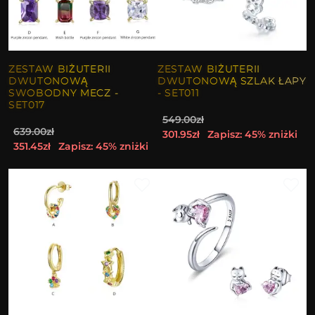
ZESTAW BIŻUTERII
ZESTAW BIŻUTERII
DWUTONOWĄ
DWUTONOWĄ SZLAK ŁAPY
SWOBODNY MECZ -
- SET011
SET017
549.00zł
639.00zł
301.95zł
Zapisz: 45% zniżki
351.45zł
Zapisz: 45% zniżki