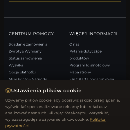
CENTRUM POMOCY
WIĘCEJ INFORMACJI
Składanie zamówienia
O nas
Zwroty& Wymiany
Pytania dotyczące
Status zamówienia
produktów
Wysyłka
Program lojalnościowy
Opcje płatności
Mapa strony
Moje konto& Nagrody
FAQ: Karta podarunkowa
Skontaktuj się z nami
Kupony rabatowe
Ustawienia plików cookie
Wypisz się z newslettera
Używamy plików cookie, aby poprawić jakość przeglądania,
wyświetlać spersonalizowane reklamy lub treści oraz
SZYBKIE LINKI
ŚLEDŹ NAS
analizować nasz ruch. Klikając "Zaakceptuj wszystkie",
wyrażasz zgodę na używanie plików cookie.
Polityka
Nowe produkty
prywatności
Oferty specjalne