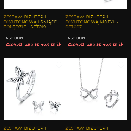
ZESTAW BIŻUTERII
ZESTAW BIŻUTERII
DWUTONOWĄ LŚNIĄCE
DWUTONOWĄ MOTYL -
ŻOŁĘDZIE - SET019
SET007
459.00zł
459.00zł
252.45zł
Zapisz: 45% zniżki
252.45zł
Zapisz: 45% zniżki
ZESTAW BIŻUTERII
ZESTAW BIŻUTERII