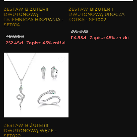
ZESTAW BIŻUTERII
ZESTAW BIŻUTERII
DWUTONOWĄ
DWUTONOWĄ UROCZA
TAJEMNICZA HISZPANIA -
KOTKA - SET002
SET014
209.00zł
459.00zł
114.95zł
Zapisz: 45% zniżki
252.45zł
Zapisz: 45% zniżki
ZESTAW BIŻUTERII
DWUTONOWĄ WĘŻE -
SET020