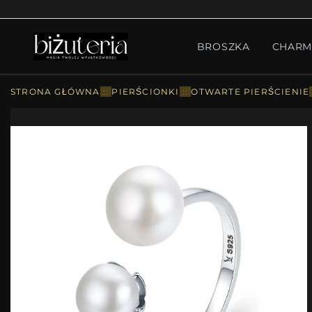
MONTH'S SPECIAL
GO
BROSZKA
CHARM
PIERŚCIONKI
ZESTA
STRONA GŁÓWNA
::
PIERŚCIONKI
::
OTWARTE PIERŚCIENIE