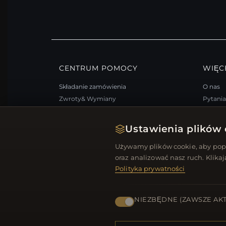
CENTRUM POMOCY
WIĘC
Składanie zamówienia
O nas
Zwroty& Wymiany
Pytani
Status zamówienia
Progra
Wysyłka
Mapa s
Ustawienia plików 
Opcje płatności
FAQ: K
Używamy plików cookie, aby popr
Moje konto& Nagrody
Kupony
oraz analizować nasz ruch. Klika
Skontaktuj się z nami
Wypisz 
Polityka prywatności
NIEZBĘDNE (ZAWSZE AK