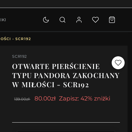
OLETKI
IKI
KCJA
ŚCI - SCR192
SCR192
OTWARTE PIERŚCIENIE
TYPU PANDORA ZAKOCHANY
W MIŁOŚCI - SCR192
80.00zł
Zapisz: 42% zniżki
139.00zł