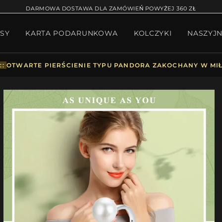
RĄCA SPRZEDAŻ
BRANSOLETKA NA NOGĘ
BRANS
DARMOWA DOSTAWA DLA ZAMÓWIEŃ POWYŻEJ 360 ZŁ
SY
KARTA PODARUNKOWA
KOLCZYKI
NASZYJN
W BIŻUTERII
PAKIET PANDORA
PREZENTY
KOLE
::
OTWARTE PIERŚCIENIE TYPU PANDORA ZAKOCHANY W MIŁO