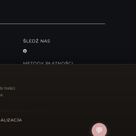
ŚLEDŹ NAS
METODY PŁATNOŚCI
b treści
e.
ALIZACJA
💬