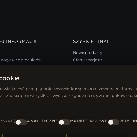
EJ INFORMACJI
SZYBKIE LINKI
Nowe produkty
a dotyczące produktów
Oferty specjalne
m lojalnościowy
Blog
trony
Recenzje
cookie
arta podarunkowa
Zaloguj się
awić jakość przeglądania, wyświetlać spersonalizowane reklamy lu
 rabatowe
jąc "Zaakceptuj wszystkie", wyrażasz zgodę na używanie plików cooki
się z newslettera
TYWNE)
ANALITYCZNE
MARKETINGOWE
PERSON