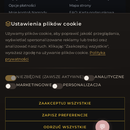
Opcje płatności
Mapa strony
Moje konto& Nagrody
FAQ: Karta podarunkowa
Skontaktuj się z nami
Kupony rabatowe
Ustawienia plików cookie
Wypisz się z newslettera
Używamy plików cookie, aby poprawić jakość przeglądania,
wyświetlać spersonalizowane reklamy lub treści oraz
SZYBKIE LINKI
ŚLEDŹ NAS
analizować nasz ruch. Klikając "Zaakceptuj wszystkie",
wyrażasz zgodę na używanie plików cookie.
Polityka
Nowe produkty
prywatności
Oferty specjalne
METODY PŁATNOŚCI
Blog
Recenzje
NIEZBĘDNE (ZAWSZE AKTYWNE)
ANALITYCZNE
Zaloguj się
MARKETINGOWE
PERSONALIZACJA
ZAAKCEPTUJ WSZYSTKIE
ZAPISZ PREFERENCJE
© 2012–2026
. Wszelkie prawa zastrzeżone.
Biżuteria.net
💬
ODRZUĆ WSZYSTKIE