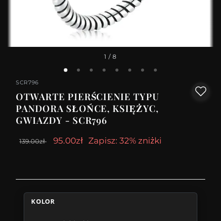
1
/ 8
SCR796
OTWARTE PIERŚCIENIE TYPU
PANDORA SŁOŃCE, KSIĘŻYC,
GWIAZDY - SCR796
95.00zł
Zapisz: 32% zniżki
139.00zł
KOLOR