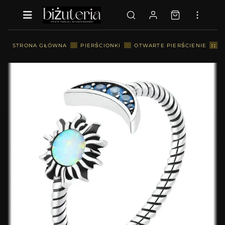
::
STRONA GŁÓWNA
::
PIERŚCIONKI
::
OTWARTE PIERŚCIENIE