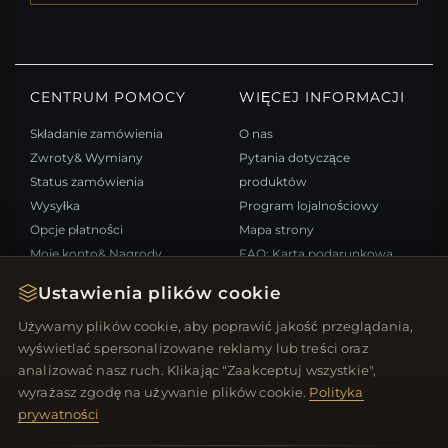
CENTRUM POMOCY
WIĘCEJ INFORMACJI
Składanie zamówienia
O nas
Zwroty& Wymiany
Pytania dotyczące
Status zamówienia
produktów
Wysyłka
Program lojalnościowy
Opcje płatności
Mapa strony
Moje konto& Nagrody
FAQ: Karta podarunkowa
Skontaktuj się z nami
Kupony rabatowe
Ustawienia plików cookie
Wypisz się z newslettera
Używamy plików cookie, aby poprawić jakość przeglądania,
wyświetlać spersonalizowane reklamy lub treści oraz
SZYBKIE LINKI
ŚLEDŹ NAS
analizować nasz ruch. Klikając "Zaakceptuj wszystkie",
wyrażasz zgodę na używanie plików cookie.
Polityka
Nowe produkty
prywatności
Oferty specjalne
METODY PŁATNOŚCI
Blog