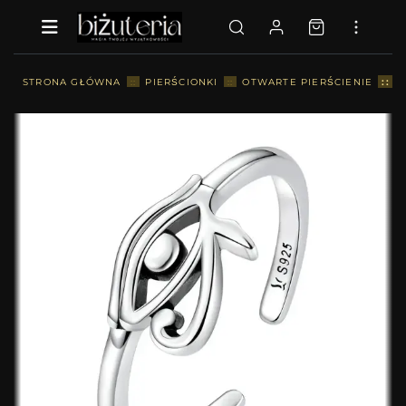
::
STRONA GŁÓWNA
::
PIERŚCIONKI
::
OTWARTE PIERŚCIENIE