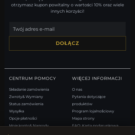
otrzymasz kupon powitalny o wartości 10% oraz wiele
innych korzyści!
DOŁĄCZ
CENTRUM POMOCY
WIĘCEJ INFORMACJI
Składanie zamówienia
O nas
Zwroty& Wymiany
Pytania dotyczące
Status zamówienia
produktów
Wysyłka
Program lojalnościowy
Opcje płatności
Mapa strony
Moje konto& Nagrody
FAQ: Karta podarunkowa
Skontaktuj się z nami
Kupony rabatowe