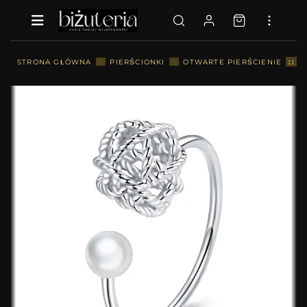
::
STRONA GŁÓWNA
::
PIERŚCIONKI
::
OTWARTE PIERŚCIENIE