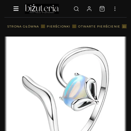
::
STRONA GŁÓWNA
::
PIERŚCIONKI
::
OTWARTE PIERŚCIENIE