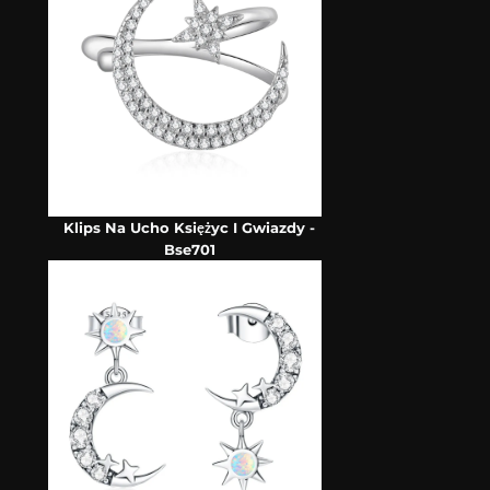
Klips Na Ucho Księżyc I Gwiazdy -
Bse701