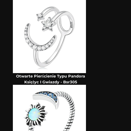
Otwarte Pierścienie Typu Pandora
Księżyc I Gwiazdy - Bsr305