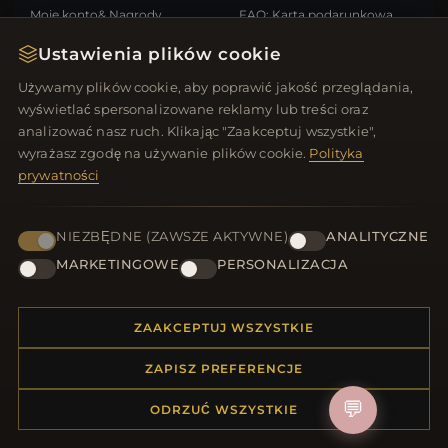
Moje konto& Nagrody
FAQ: Karta podarunkowa
Skontaktuj się z nami
Kupony rabatowe
Ustawienia plików cookie
Wypisz się z newslettera
Używamy plików cookie, aby poprawić jakość przeglądania,
wyświetlać spersonalizowane reklamy lub treści oraz
SZYBKIE LINKI
ŚLEDŹ NAS
analizować nasz ruch. Klikając "Zaakceptuj wszystkie",
wyrażasz zgodę na używanie plików cookie.
Polityka
Nowe produkty
prywatności
Oferty specjalne
METODY PŁATNOŚCI
Blog
Recenzje
NIEZBĘDNE (ZAWSZE AKTYWNE)
ANALITYCZNE
Zaloguj się
MARKETINGOWE
PERSONALIZACJA
ZAAKCEPTUJ WSZYSTKIE
ZAPISZ PREFERENCJE
© 2012–2026
. Wszelkie prawa zastrzeżone.
Biżuteria.net
💬
ODRZUĆ WSZYSTKIE