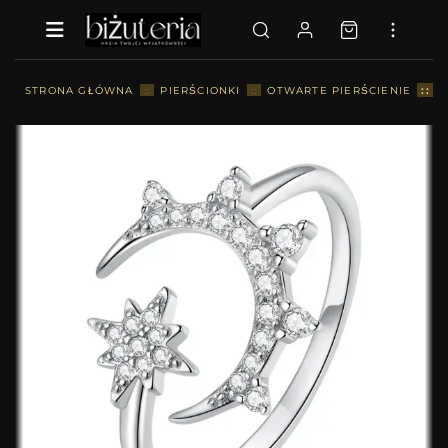
::
STRONA GŁÓWNA
::
PIERŚCIONKI
::
OTWARTE PIERŚCIENIE