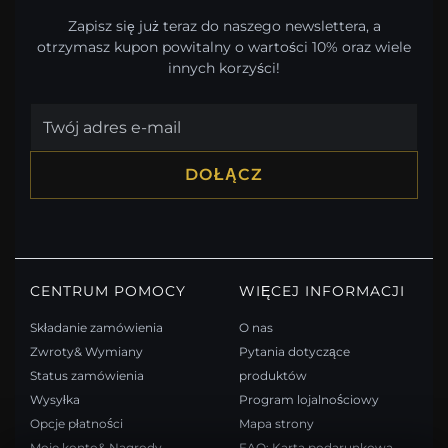
Zapisz się już teraz do naszego newslettera, a
otrzymasz kupon powitalny o wartości 10% oraz wiele
innych korzyści!
DOŁĄCZ
CENTRUM POMOCY
WIĘCEJ INFORMACJI
Składanie zamówienia
O nas
Zwroty& Wymiany
Pytania dotyczące
Status zamówienia
produktów
Wysyłka
Program lojalnościowy
Opcje płatności
Mapa strony
Moje konto& Nagrody
FAQ: Karta podarunkowa