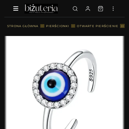
::
STRONA GŁÓWNA
::
PIERŚCIONKI
::
OTWARTE PIERŚCIENIE