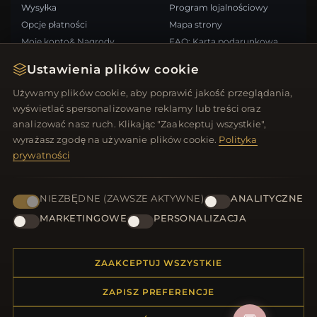
Wysyłka
Program lojalnościowy
Opcje płatności
Mapa strony
Moje konto& Nagrody
FAQ: Karta podarunkowa
Skontaktuj się z nami
Kupony rabatowe
Ustawienia plików cookie
Wypisz się z newslettera
Używamy plików cookie, aby poprawić jakość przeglądania,
wyświetlać spersonalizowane reklamy lub treści oraz
SZYBKIE LINKI
ŚLEDŹ NAS
analizować nasz ruch. Klikając "Zaakceptuj wszystkie",
wyrażasz zgodę na używanie plików cookie.
Polityka
Nowe produkty
prywatności
Oferty specjalne
METODY PŁATNOŚCI
Blog
Recenzje
NIEZBĘDNE (ZAWSZE AKTYWNE)
ANALITYCZNE
Zaloguj się
MARKETINGOWE
PERSONALIZACJA
ZAAKCEPTUJ WSZYSTKIE
ZAPISZ PREFERENCJE
© 2012–2026
. Wszelkie prawa zastrzeżone.
Biżuteria.net