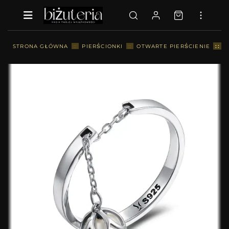
::
STRONA GŁÓWNA
::
PIERŚCIONKI
::
OTWARTE PIERŚCIENIE