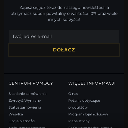
Zapisz się już teraz do naszego newslettera, a
otrzymasz kupon powitalny o wartości 10% oraz wiele
innych korzyści!
DOŁĄCZ
CENTRUM POMOCY
WIĘCEJ INFORMACJI
Składanie zamówienia
O nas
Zwroty& Wymiany
Pytania dotyczące
Status zamówienia
produktów
Wysyłka
Program lojalnościowy
Opcje płatności
Mapa strony
Moje konto& Nagrody
FAQ: Karta podarunkowa