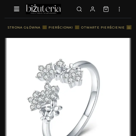
::
STRONA GŁÓWNA
::
PIERŚCIONKI
::
OTWARTE PIERŚCIENIE