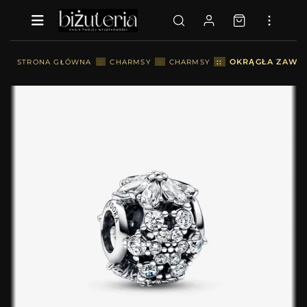
::
OKRĄGŁA ZAWIES
STRONA GŁÓWNA
::
CHARMSY
::
CHARMSY