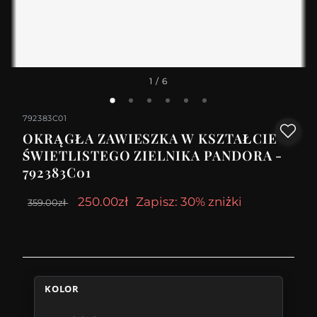
1
/ 6
792383C01
OKRĄGŁA ZAWIESZKA W KSZTAŁCIE
ŚWIETLISTEGO ZIELNIKA PANDORA -
792383C01
250.00zł
Zapisz: 30% zniżki
359.00zł
KOLOR