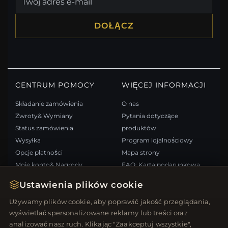
DOŁĄCZ
CENTRUM POMOCY
WIĘCEJ INFORMACJI
Składanie zamówienia
O nas
Zwroty& Wymiany
Pytania dotyczące
Status zamówienia
produktów
Wysyłka
Program lojalnościowy
Opcje płatności
Mapa strony
Moje konto& Nagrody
FAQ: Karta podarunkowa
Skontaktuj się z nami
Kupony rabatowe
Ustawienia plików cookie
Wypisz się z newslettera
Używamy plików cookie, aby poprawić jakość przeglądania,
wyświetlać spersonalizowane reklamy lub treści oraz
SZYBKIE LINKI
ŚLEDŹ NAS
analizować nasz ruch. Klikając "Zaakceptuj wszystkie",