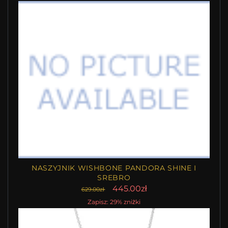
NASZYJNIK WISHBONE PANDORA SHINE I
SREBRO
445.00zł
629.00zł
Zapisz: 29% zniżki