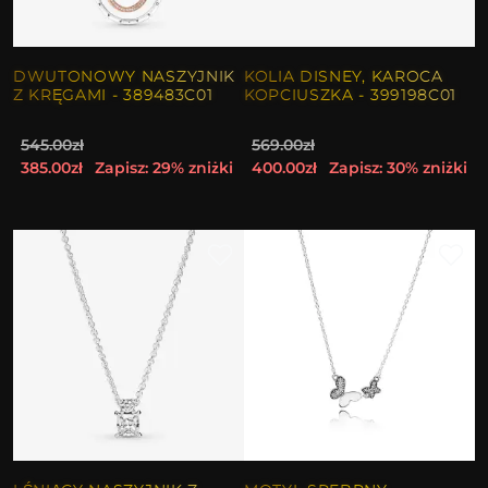
DWUTONOWY NASZYJNIK
KOLIA DISNEY, KAROCA
Z KRĘGAMI - 389483C01
KOPCIUSZKA - 399198C01
545.00zł
569.00zł
385.00zł
Zapisz: 29% zniżki
400.00zł
Zapisz: 30% zniżki