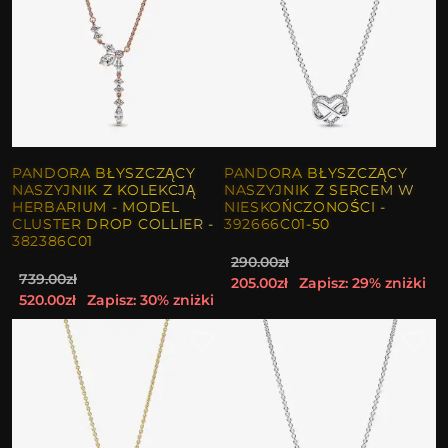
PANDORA BŁYSZCZĄCY
PANDORA BŁYSZCZĄCY
NASZYJNIK Z KOLEKCJĄ
NASZYJNIK Z SERCEM W
HERBARIUM - MODEL
NIESKOŃCZONOŚCI -
CLUSTER DROP COLLIER -
392666C01-50
382386C01
290.00zł
739.00zł
205.00zł
Zapisz: 29% zniżki
520.00zł
Zapisz: 30% zniżki