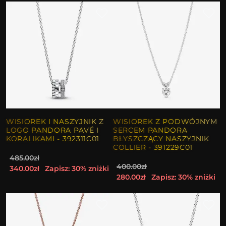
WISIOREK I NASZYJNIK Z
WISIOREK Z PODWÓJNYM
LOGO PANDORA PAVÉ I
SERCEM PANDORA
KORALIKAMI - 392311C01
BŁYSZCZĄCY NASZYJNIK
COLLIER - 391229C01
485.00zł
400.00zł
340.00zł
Zapisz: 30% zniżki
280.00zł
Zapisz: 30% zniżki