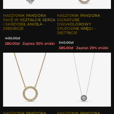
NASZYJNIK PANDORA
NASZYJNIK PANDORA
PAVÉ W KSZTAŁCIE SERCA
SIGNATURE
I SKRZYDEŁ ANIOŁA -
DWUKOLOROWY
398505C01
SPLECIONE KRĘGI -
382778C01
400.00zł
545.00zł
280.00zł
Zapisz: 30% zniżki
385.00zł
Zapisz: 29% zniżki
NASZYJNIK PANDORA
NASZYJNIK PANDORA