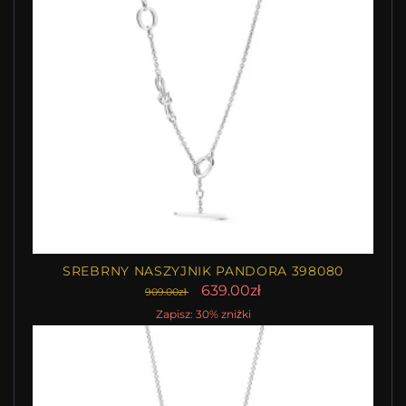
SREBRNY NASZYJNIK PANDORA 398080
639.00zł
909.00zł
Zapisz: 30% zniżki