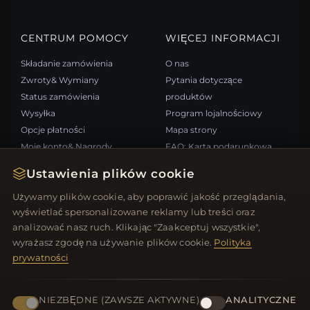
CENTRUM POMOCY
WIĘCEJ INFORMACJI
Składanie zamówienia
O nas
Zwroty& Wymiany
Pytania dotyczące
Status zamówienia
produktów
Wysyłka
Program lojalnościowy
Opcje płatności
Mapa strony
Moje konto& Nagrody
FAQ: Karta podarunkowa
Skontaktuj się z nami
Kupony rabatowe
Ustawienia plików cookie
Wypisz się z newslettera
Używamy plików cookie, aby poprawić jakość przeglądania,
wyświetlać spersonalizowane reklamy lub treści oraz
SZYBKIE LINKI
ŚLEDŹ NAS
analizować nasz ruch. Klikając "Zaakceptuj wszystkie",
wyrażasz zgodę na używanie plików cookie.
Polityka
Nowe produkty
prywatności
Oferty specjalne
METODY PŁATNOŚCI
Blog
Recenzje
NIEZBĘDNE (ZAWSZE AKTYWNE)
ANALITYCZNE