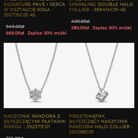
SIGNATURE PAVÉ I SERCA
SPARKLING DOUBLE HALO
W KSZTAŁCIE KOŁA -
COLLIER - 399414C01-45
362735C01-45
400.00zł
949.00zł
280.00zł
Zapisz: 30% zniżki
669.00zł
Zapisz: 30% zniżki
NASZYJNIK PANDORA Z
PROSTOKĄTNY,
BŁYSZCZĄCYMI PŁATKAMI
BŁYSZCZĄCY NASZYJNIK
ŚNIEGU - 392371C01
PANDORA HALO COLLIER -
392388C01