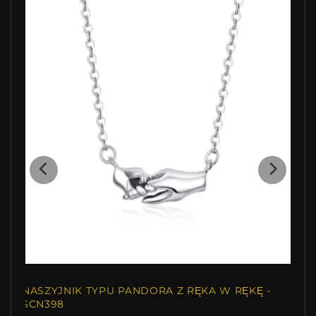
NASZYJNIK TYPU PANDORA Z RĘKA W RĘKĘ -
SCN398