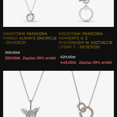
NASZYJNIK PANDORA
NASZYJNIK PANDORA
FAMILY ALWAYS ENCIRCLE
MOMENTS O Z
- 391455C01
WISIORKIEM W KSZTAŁCIE
LITERY T - 391157C00
359.00zł
629.00zł
250.00zł
Zapisz: 30% zniżki
445.00zł
Zapisz: 29% zniżki