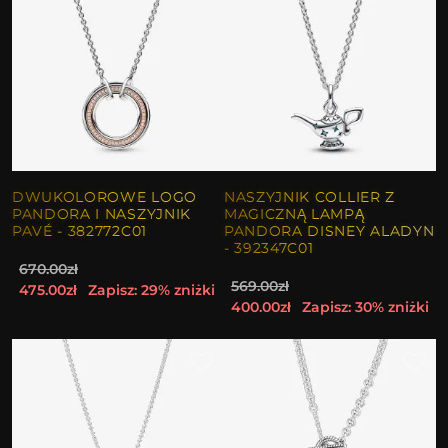
DWUKOLOROWE LOGO
NASZYJNIK COLLIER Z
PANDORA I NASZYJNIK
MAGICZNĄ LAMPĄ
PAVÉ - 382772C01
PANDORA DISNEY ALADYN
- 392347C01
670.00zł
569.00zł
475.00zł
Zapisz: 29% zniżki
400.00zł
Zapisz: 30% zniżki