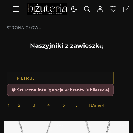
STRONA GŁÓWNA
Naszyjniki z zawieszką
FILTRUJ
💎 Sztuczna inteligencja w branży jubilerskiej
1
2
3
4
5
...
[ Dalej»]