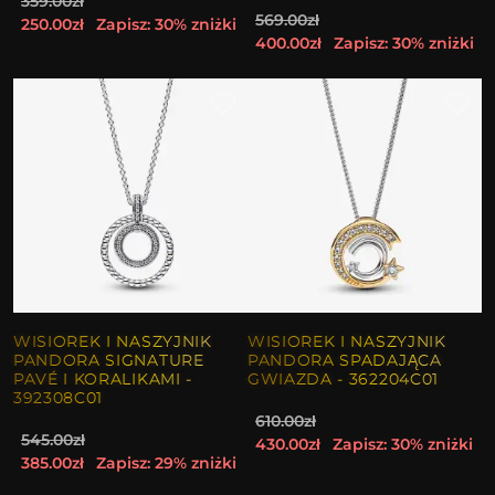
359.00zł
569.00zł
250.00zł
Zapisz: 30% zniżki
400.00zł
Zapisz: 30% zniżki
WISIOREK I NASZYJNIK
WISIOREK I NASZYJNIK
PANDORA SIGNATURE
PANDORA SPADAJĄCA
PAVÉ I KORALIKAMI -
GWIAZDA - 362204C01
392308C01
610.00zł
545.00zł
430.00zł
Zapisz: 30% zniżki
385.00zł
Zapisz: 29% zniżki