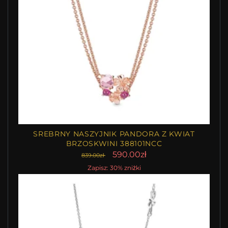
SREBRNY NASZYJNIK PANDORA Z KWIAT
BRZOSKWINI 388101NCC
590.00zł
839.00zł
Zapisz: 30% zniżki