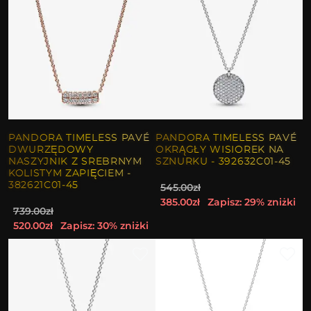
PANDORA TIMELESS PAVÉ
PANDORA TIMELESS PAVÉ
DWURZĘDOWY
OKRĄGŁY WISIOREK NA
NASZYJNIK Z SREBRNYM
SZNURKU - 392632C01-45
KOLISTYM ZAPIĘCIEM -
382621C01-45
545.00zł
385.00zł
Zapisz: 29% zniżki
739.00zł
520.00zł
Zapisz: 30% zniżki