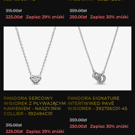
315.00zł
359.00zł
225.00zł
Zapisz: 29% zniżki
250.00zł
Zapisz: 30% zniżki
PANDORA SERCOWY
PANDORA SIGNATURE
WISIOREK Z PŁYWAJĄCYM
INTERTWINED PAVÉ
KAMIENIEM - NASZYJNIK
WISIOREK - 392736C01-45
COLLIER - 392494C01
359.00zł
315.00zł
250.00zł
Zapisz: 30% zniżki
225.00zł
Zapisz: 29% zniżki