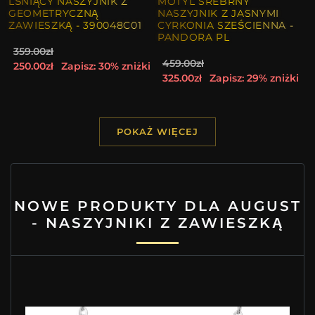
LŚNIĄCY NASZYJNIK Z
MOTYL SREBRNY
GEOMETRYCZNĄ
NASZYJNIK Z JASNYMI
ZAWIESZKĄ - 390048C01
CYRKONIA SZEŚCIENNA -
PANDORA PL
359.00zł
459.00zł
250.00zł
Zapisz: 30% zniżki
325.00zł
Zapisz: 29% zniżki
POKAŻ WIĘCEJ
NOWE PRODUKTY DLA AUGUST
- NASZYJNIKI Z ZAWIESZKĄ