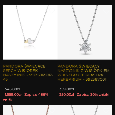
PANDORA ŚWIECĄCE
PANDORA ŚWIECĄCY
SERCA WISIOREK
NASZYJNIK Z WISIORKIEM
NASZYJNIK - 590521MOP-
W KSZTAŁCIE KLASTRA
45
HERBARIUM - 392387C01
545.00zł
359.00zł
1,559.00zł
Zapisz: -186%
250.00zł
Zapisz: 30% zniżki
zniżki