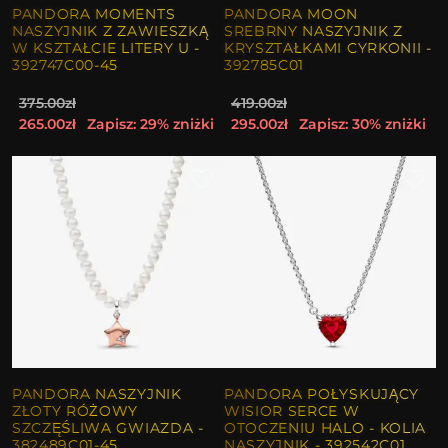
PANDORA MOMENTS
PANDORA MOON
NASZYJNIK Z ZAWIESZKĄ
SREBRNY NASZYJNIK Z
W KSZTAŁCIE LITERY U -
KRYSZTAŁKAMI CYRKONII -
392747C00-45
392785C01
375.00zł
419.00zł
265.00zł
Zapisz: 29% zniżki
295.00zł
Zapisz: 30% zniżki
PANDORA NASZYJNIK
PANDORA POŁYSKUJĄCY
ZŁOTY RÓŻOWY
WISIOR SERCE W
SZCZĘŚLIWA GWIAZDA -
OTOCZENIU HALO - KOLIA
382489C01-45
NASZYJNIK - 392542C01