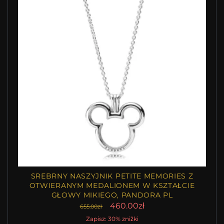
SREBRNY NASZYJNIK PETITE MEMORIES Z
OTWIERANYM MEDALIONEM W KSZTAŁCIE
GŁOWY MIKIEGO, PANDORA PL
460.00zł
655.00zł
Zapisz: 30% zniżki