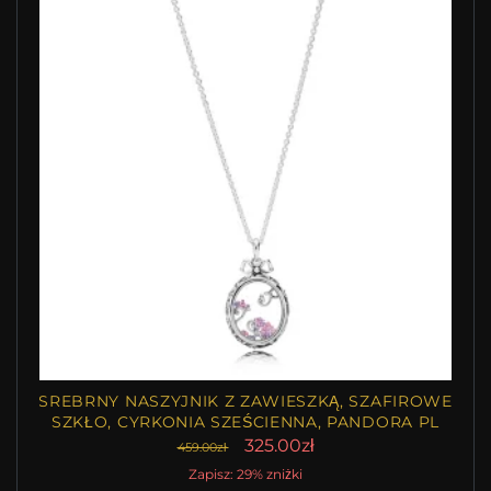
SREBRNY NASZYJNIK Z ZAWIESZKĄ, SZAFIROWE
SZKŁO, CYRKONIA SZEŚCIENNA, PANDORA PL
325.00zł
459.00zł
Zapisz: 29% zniżki