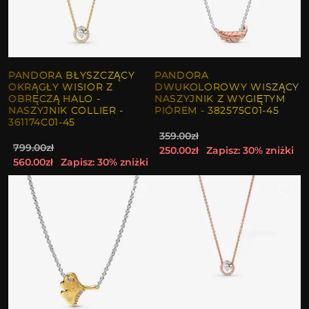
PANDORA BŁYSZCZĄCY
PANDORA
OKRĄGŁY WISIOR Z
DWUKOLOROWY WISZĄCY
OBRĘCZĄ HALO -
NASZYJNIK Z WYGIĘTYM
NASZYJNIK COLLIER -
PIÓREM - 382575C01-45
361174C01-45
359.00zł
799.00zł
250.00zł
Zapisz: 30% zniżki
560.00zł
Zapisz: 30% zniżki