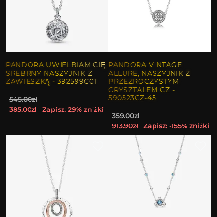
PANDORA UWIELBIAM CIĘ
PANDORA VINTAGE
SREBRNY NASZYJNIK Z
ALLURE, NASZYJNIK Z
ZAWIESZKĄ - 392599C01
PRZEZROCZYSTYM
CRYSZTALEM CZ -
590523CZ-45
545.00zł
385.00zł
Zapisz: 29% zniżki
359.00zł
913.90zł
Zapisz: -155% zniżki