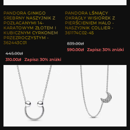
PANDORA GINKGO
PANDORA LŚNIĄCY
SREBRNY NASZYJNIK Z
OKRĄGŁY WISIOREK Z
POZŁACANYMI 14-
PIERŚCIENIEM HALO -
KARATOWYM ZŁOTEM I
NASZYJNIK COLLIER -
KUBICZNYM CYRKONEM
361174C02-45
PRZEZROCZYSTYM -
362443C01
839.00zł
590.00zł
Zapisz: 30% zniżki
445.00zł
310.00zł
Zapisz: 30% zniżki