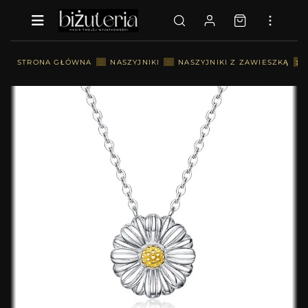
::
STRONA GŁÓWNA
::
NASZYJNIKI
::
NASZYJNIKI Z ZAWIESZKĄ