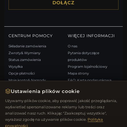
DOŁĄCZ
CENTRUM POMOCY
WIĘCEJ INFORMACJI
Składanie zamówienia
O nas
Zwroty& Wymiany
Pytania dotyczące
Status zamówienia
produktów
Wysyłka
Program lojalnościowy
Opcje płatności
Mapa strony
Moje konto& Nagrody
FAQ: Karta podarunkowa
Skontaktuj się z nami
Kupony rabatowe
Ustawienia plików cookie
Wypisz się z newslettera
Używamy plików cookie, aby poprawić jakość przeglądania,
wyświetlać spersonalizowane reklamy lub treści oraz
SZYBKIE LINKI
ŚLEDŹ NAS
analizować nasz ruch. Klikając "Zaakceptuj wszystkie",
wyrażasz zgodę na używanie plików cookie.
Polityka
Nowe produkty
prywatności