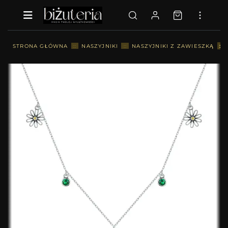
::
STRONA GŁÓWNA
::
NASZYJNIKI
::
NASZYJNIKI Z ZAWIESZKĄ