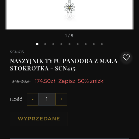
1
/ 9
SCN415
NASZYJNIK TYPU PANDORA Z MAŁA
STOKROTKA - SCN415
174.50zł
Zapisz: 50% zniżki
349.00zł
-
+
ILOŚĆ
WYPRZEDANE