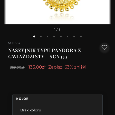
1
/ 8
SCN353
NASZYJNIK TYPU PANDORA Z
GWIAŹDZISTY - SCN353
135.00zł
Zapisz: 63% zniżki
369.00zł
KOLOR
Brak koloru