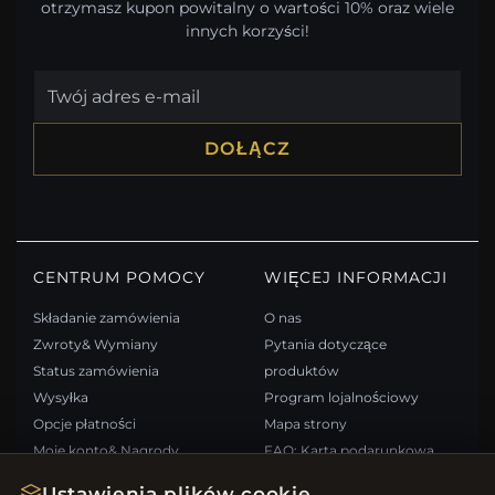
otrzymasz kupon powitalny o wartości 10% oraz wiele
innych korzyści!
DOŁĄCZ
CENTRUM POMOCY
WIĘCEJ INFORMACJI
Składanie zamówienia
O nas
Zwroty& Wymiany
Pytania dotyczące
Status zamówienia
produktów
Wysyłka
Program lojalnościowy
Opcje płatności
Mapa strony
Moje konto& Nagrody
FAQ: Karta podarunkowa
Skontaktuj się z nami
Kupony rabatowe
Ustawienia plików cookie