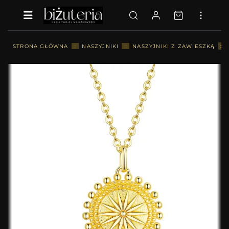
::
STRONA GŁÓWNA
::
NASZYJNIKI
::
NASZYJNIKI Z ZAWIESZKĄ