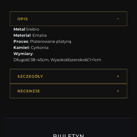
OPIS
Metal
:Srebro
Materiał
: Emalia
Proces
: Platerowane platyną
Kamień
: Cyrkonia
Wymiary
:
Długość:38~45cm, Wysokośćszerokość:1×1cm
SZCZEGÓŁY
RECENZJE
BIULETYN