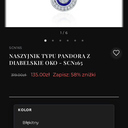
1
/ 6
SCN165
NASZYJNIK TYPU PANDORA Z
DIABELSKIE OKO - SCN165
135.00zł
Zapisz: 58% zniżki
319.00zł
KOLOR
Błękitny