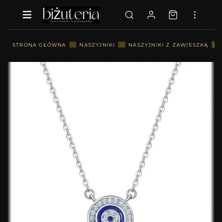
::
STRONA GŁÓWNA
::
NASZYJNIKI
::
NASZYJNIKI Z ZAWIESZKĄ