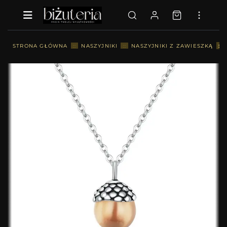
::
STRONA GŁÓWNA
::
NASZYJNIKI
::
NASZYJNIKI Z ZAWIESZKĄ