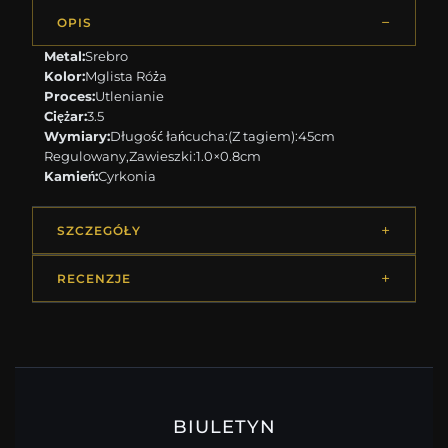
OPIS
Metal:
Srebro
Kolor:
Mglista Róża
Proces:
Utlenianie
Ciężar:
3.5
Wymiary:
Długość łańcucha:(Z tagiem):45cm
Regulowany,Zawieszki:1.0×0.8cm
Kamień:
Cyrkonia
SZCZEGÓŁY
RECENZJE
BIULETYN