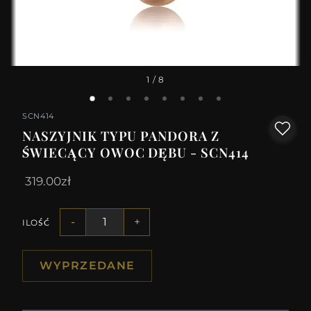
1
/ 8
SCN414
NASZYJNIK TYPU PANDORA Z
ŚWIECĄCY OWOC DĘBU - SCN414
319.00zł
-
+
ILOŚĆ
WYPRZEDANE