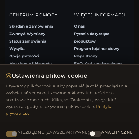
CENTRUM POMOCY
WIĘCEJ INFORMACJI
Składanie zamówienia
O nas
Zwroty& Wymiany
Pytania dotyczące
Status zamówienia
produktów
Wysyłka
Program lojalnościowy
Opcje płatności
Mapa strony
Moje konto& Nagrody
FAQ: Karta podarunkowa
Skontaktuj się z nami
Kupony rabatowe
Ustawienia plików cookie
Wypisz się z newslettera
Używamy plików cookie, aby poprawić jakość przeglądania,
wyświetlać spersonalizowane reklamy lub treści oraz
SZYBKIE LINKI
ŚLEDŹ NAS
analizować nasz ruch. Klikając "Zaakceptuj wszystkie",
wyrażasz zgodę na używanie plików cookie.
Polityka
Nowe produkty
prywatności
Oferty specjalne
METODY PŁATNOŚCI
Blog
Recenzje
NIEZBĘDNE (ZAWSZE AKTYWNE)
ANALITYCZNE
Zaloguj się