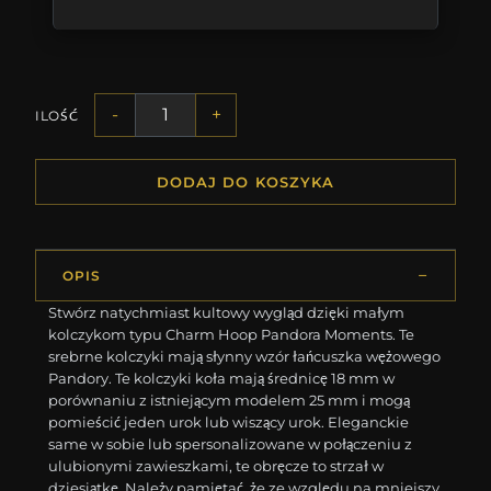
-
+
ILOŚĆ
DODAJ DO KOSZYKA
OPIS
Stwórz natychmiast kultowy wygląd dzięki małym
kolczykom typu Charm Hoop Pandora Moments. Te
srebrne kolczyki mają słynny wzór łańcuszka wężowego
Pandory. Te kolczyki koła mają średnicę 18 mm w
porównaniu z istniejącym modelem 25 mm i mogą
pomieścić jeden urok lub wiszący urok. Eleganckie
same w sobie lub spersonalizowane w połączeniu z
ulubionymi zawieszkami, te obręcze to strzał w
dziesiątkę. Należy pamiętać, że ze względu na mniejszy