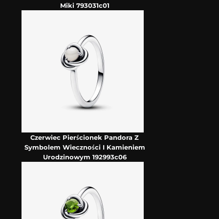
Miki 793031c01
Czerwiec Pierścionek Pandora Z
Symbolem Wieczności I Kamieniem
Urodzinowym 192993c06