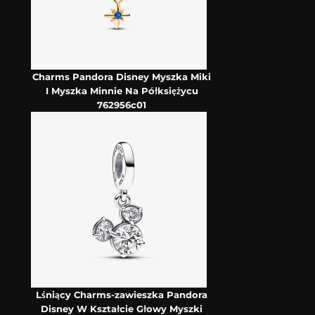
Charms Pandora Disney Myszka Miki
I Myszka Minnie Na Półksiężycu
762956c01
Lśniący Charms-zawieszka Pandora
Disney W Kształcie Głowy Myszki