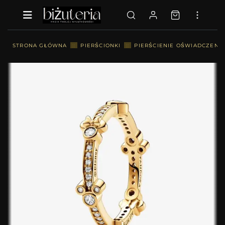
STRONA GŁÓWNA
::
PIERŚCIONKI
::
PIERŚCIENIE OŚWIADCZENI