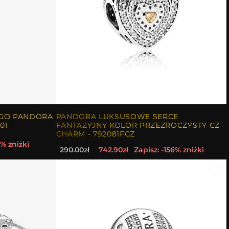
LOGO PANDORA
PANDORA LUKSUSOWE SERCE
01
FANTAZYJNY KOLOR PRZEZROCZYSTY CZ
CHARM - 792081FCZ
0% zniżki
290.00zł
742.90zł
Zapisz: -156% zniżki