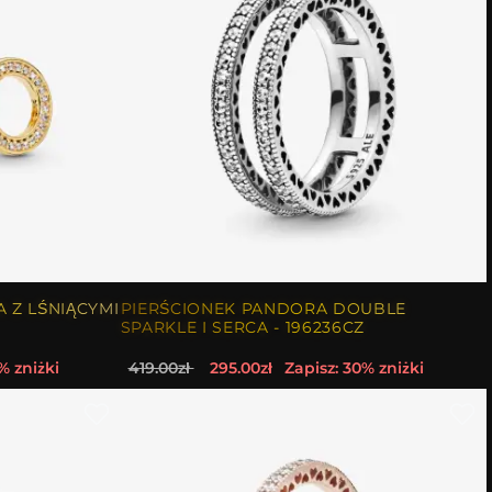
 Z LŚNIĄCYMI
PIERŚCIONEK PANDORA DOUBLE
SPARKLE I SERCA - 196236CZ
% zniżki
419.00zł
295.00zł
Zapisz: 30% zniżki