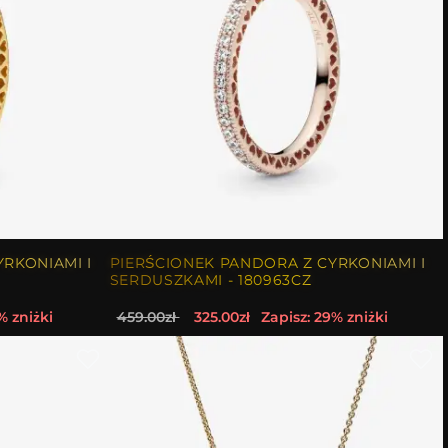
RKONIAMI I
PIERŚCIONEK PANDORA Z CYRKONIAMI I
SERDUSZKAMI - 180963CZ
% zniżki
459.00zł
325.00zł
Zapisz: 29% zniżki