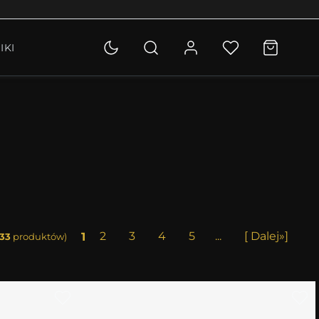
OLETKI
IKI
KCJA
1
2
3
4
5
...
[ Dalej»]
33
produktów)