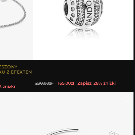
ESZONY
KU Z EFEKTEM
230.00zł
165.00zł
Zapisz: 28% zniżki
% zniżki