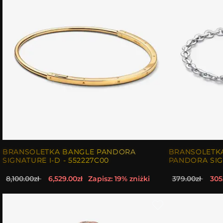
BRANSOLETKA BANGLE PANDORA
BRANSOLETK
SIGNATURE I-D - 552227C00
PANDORA SIG
8,100.00zł
6,529.00zł
Zapisz: 19% zniżki
379.00zł
305