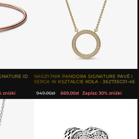
GNATURE ID
NASZYJNIK PANDORA SIGNATURE PAVÉ I
SERCA W KSZTAŁCIE KOŁA - 362735C01-45
% zniżki
949.00zł
669.00zł
Zapisz: 30% zniżki