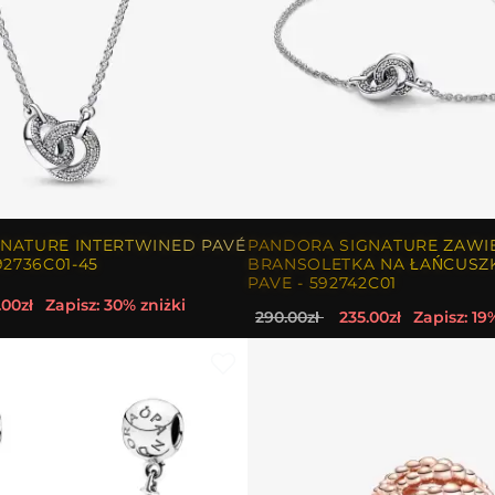
NATURE INTERTWINED PAVÉ
PANDORA SIGNATURE ZAWI
92736C01-45
BRANSOLETKA NA ŁAŃCUSZ
PAVE - 592742C01
.00zł
Zapisz: 30% zniżki
290.00zł
235.00zł
Zapisz: 19