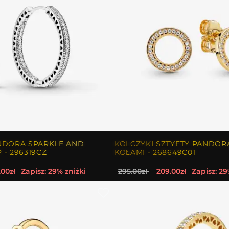
NDORA SPARKLE AND
KOLCZYKI SZTYFTY PANDORA
 - 296319CZ
KOŁAMI - 268649C01
.00zł
Zapisz: 29% zniżki
295.00zł
209.00zł
Zapisz: 29