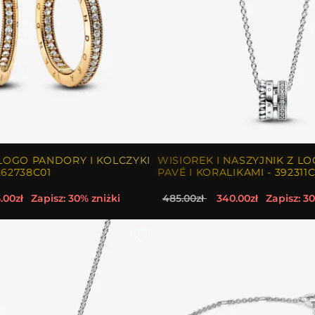
OGO PANDORY I KOLCZYKI
WISIOREK I NASZYJNIK Z 
262738C01
PAVÉ I KORALIKAMI - 392311C
.00zł
Zapisz: 30% zniżki
485.00zł
340.00zł
Zapisz: 3