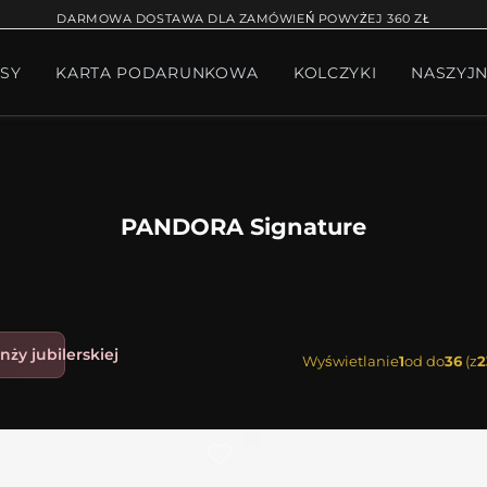
RĄCA SPRZEDAŻ
BRANSOLETKA NA NOGĘ
BRANS
DARMOWA DOSTAWA DLA ZAMÓWIEŃ POWYŻEJ 360 ZŁ
SY
KARTA PODARUNKOWA
KOLCZYKI
NASZYJN
W BIŻUTERII
PAKIET PANDORA
PREZENTY
KOLE
PANDORA Signature
nży jubilerskiej
Wyświetlanie
1
od do
36
(z
2