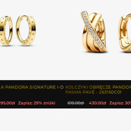
ŁA PANDORA SIGNATURE I-D
KOLCZYKI OBRĘCZE PANDO
PASMA PAVÉ - 263150C01
995.00zł
Zapisz: 29% zniżki
610.00zł
430.00zł
Zapisz: 30