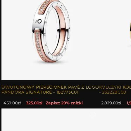
DWUTONOWY PIERŚCIONEK PAVÉ Z LOGO
KOLCZYKI KO
PANDORA SIGNATURE - 182773C01
- 252228C00
459.00zł
325.00zł
Zapisz: 29% zniżki
2,829.00zł
1,