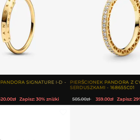
 PANDORA SIGNATURE I-D -
PIERŚCIONEK PANDORA Z CY
SERDUSZKAMI - 168655C01
620.00zł
Zapisz: 30% zniżki
505.00zł
359.00zł
Zapisz: 29