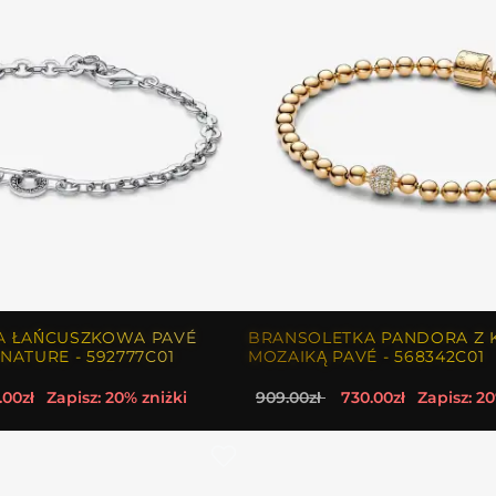
A ŁAŃCUSZKOWA PAVÉ
BRANSOLETKA PANDORA Z 
NATURE - 592777C01
MOZAIKĄ PAVÉ - 568342C01
.00zł
Zapisz: 20% zniżki
909.00zł
730.00zł
Zapisz: 20