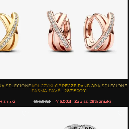
RA SPLECIONE
KOLCZYKI OBRĘCZE PANDORA SPLECIONE
PASMA PAVÉ - 283150C01
% zniżki
585.00zł
415.00zł
Zapisz: 29% zniżki