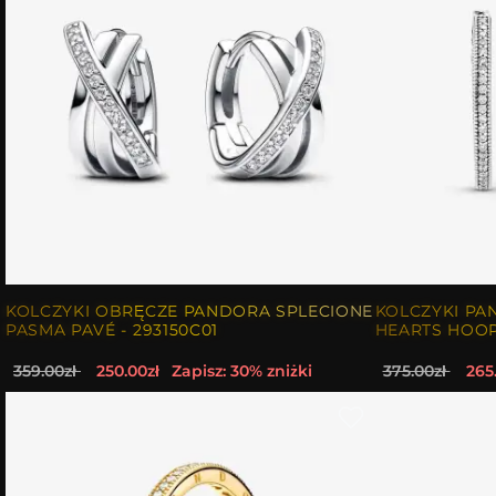
KOLCZYKI OBRĘCZE PANDORA SPLECIONE
KOLCZYKI PA
PASMA PAVÉ - 293150C01
HEARTS HOOP
359.00zł
250.00zł
Zapisz: 30% zniżki
375.00zł
265