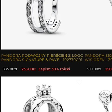
PANDORA PODWÓJNY PIERŚCIEŃ Z LOGO
PANDORA SIG
PANDORA SIGNATURE & PAVÉ - 192779C01
WISIOREK - 3
335.00zł
235.00zł
Zapisz: 30% zniżki
359.00zł
250