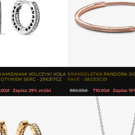
AMIENIAMI KOLCZYKI KOŁA
BRANSOLETKA PANDORA SI
OTYWEM SERC - 296317CZ
PAVÉ - 582313C01
.00zł
Zapisz: 29% zniżki
880.00zł
710.00zł
Zapisz: 19