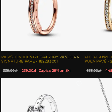
PIERŚCIEŃ IDENTYFIKACYJNY PANDORA
PODPISOWE L
SIGNATURE PAVÉ - 182283C01
KOŁA PAVÉ - 
339.00zł
239.00zł
Zapisz: 29% zniżki
635.00zł
445