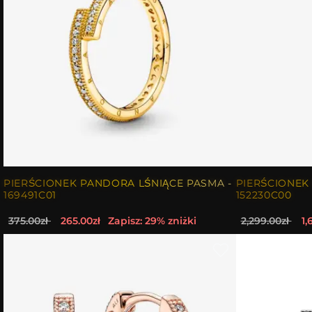
PIERŚCIONEK PANDORA LŚNIĄCE PASMA -
PIERŚCIONEK
169491C01
152230C00
375.00zł
265.00zł
Zapisz: 29% zniżki
2,299.00zł
1,