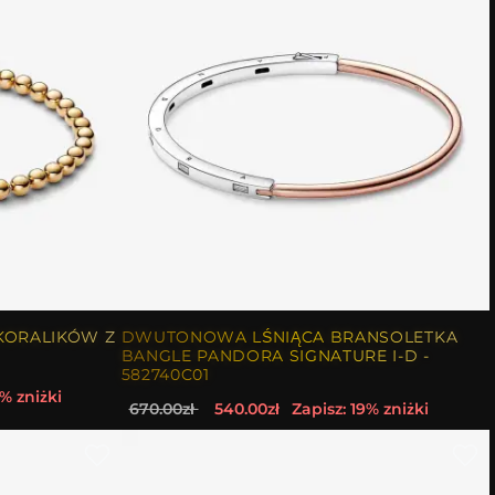
KORALIKÓW Z
DWUTONOWA LŚNIĄCA BRANSOLETKA
BANGLE PANDORA SIGNATURE I-D -
582740C01
% zniżki
670.00zł
540.00zł
Zapisz: 19% zniżki