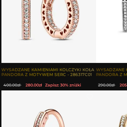
WYSADZANE KAMIENIAMI KOLCZYKI KOŁA
WYSADZANE K
PANDORA Z MOTYWEM SERC - 286317C01
PANDORA Z M
400.00zł
280.00zł
Zapisz: 30% zniżki
290.00zł
205