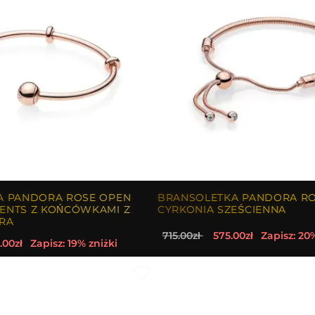
A PANDORA ROSE OPEN
BRANSOLETKA PANDORA RO
NTS Z KOŃCÓWKAMI Z
CYRKONIA SZEŚCIENNA
RA
715.00zł
575.00zł
Zapisz: 20
.00zł
Zapisz: 19% zniżki