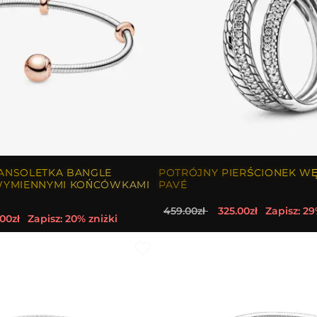
ANSOLETKA BANGLE
POTRÓJNY PIERŚCIONEK W
WYMIENNYMI KOŃCÓWKAMI
PAVÉ
459.00zł
325.00zł
Zapisz: 29
00zł
Zapisz: 20% zniżki