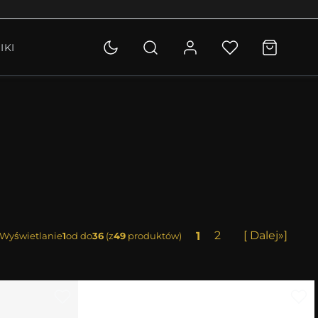
OLETKI
IKI
KCJA
1
2
[ Dalej»]
Wyświetlanie
1
od do
36
(z
49
produktów)