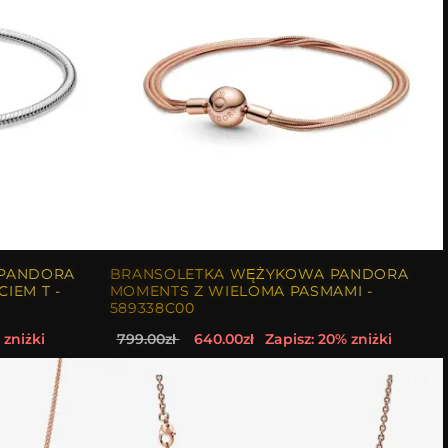
 PANDORA
BRANSOLETKA WĘŻYKOWA PANDORA
IEM T -
MOMENTS Z WIELOMA PASMAMI -
589338C00
 zniżki
799.00zł
640.00zł
Zapisz: 20% zniżki