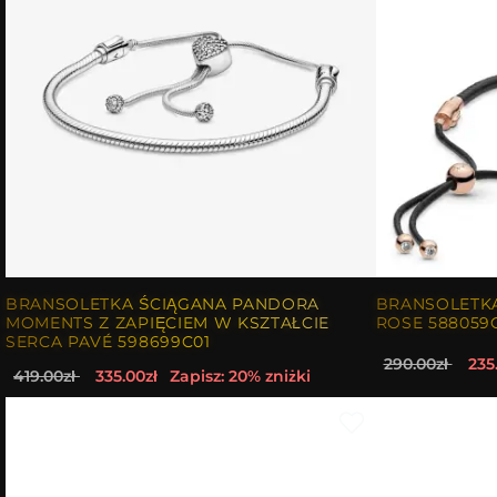
BRANSOLETKA ŚCIĄGANA PANDORA
BRANSOLETK
MOMENTS Z ZAPIĘCIEM W KSZTAŁCIE
ROSE 588059
SERCA PAVÉ 598699C01
290.00zł
235
419.00zł
335.00zł
Zapisz: 20% zniżki