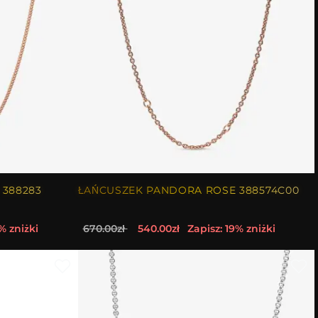
 388283
ŁAŃCUSZEK PANDORA ROSE 388574C00
% zniżki
670.00zł
540.00zł
Zapisz: 19% zniżki