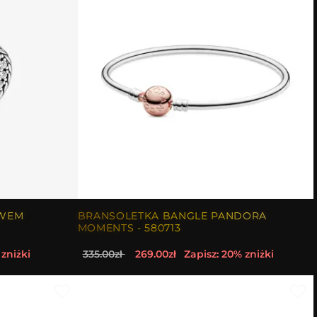
YWEM
BRANSOLETKA BANGLE PANDORA
MOMENTS - 580713
 zniżki
335.00zł
269.00zł
Zapisz: 20% zniżki