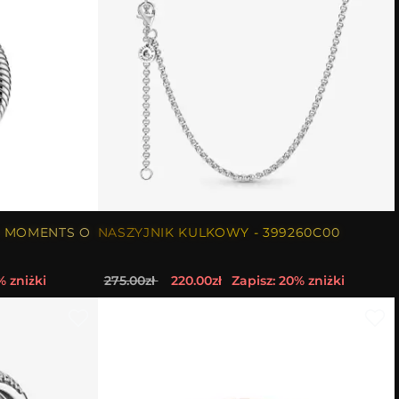
 MOMENTS O
NASZYJNIK KULKOWY - 399260C00
% zniżki
275.00zł
220.00zł
Zapisz: 20% zniżki