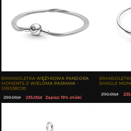
BRANSOLETKA WĘŻYKOWA PANDORA
BRANSOLETKI
MOMENTS Z WIELOMA PASMAMI -
BANGLE MOME
599338C00
290.00zł
235
290.00zł
235.00zł
Zapisz: 19% zniżki