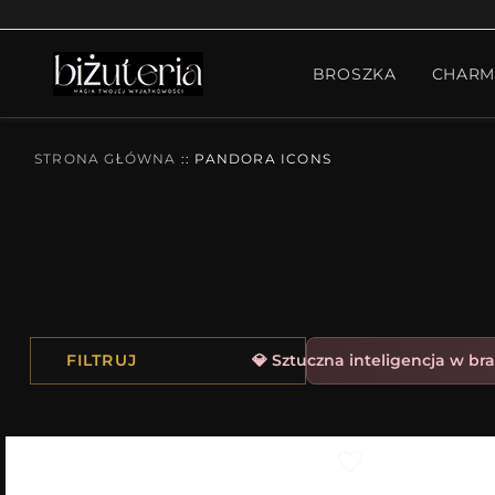
MONTH'S SPECIAL
GO
BROSZKA
CHARM
PIERŚCIONKI
ZESTA
STRONA GŁÓWNA
::
PANDORA ICONS
FILTRUJ
💎 Sztuczna inteligencja w bra