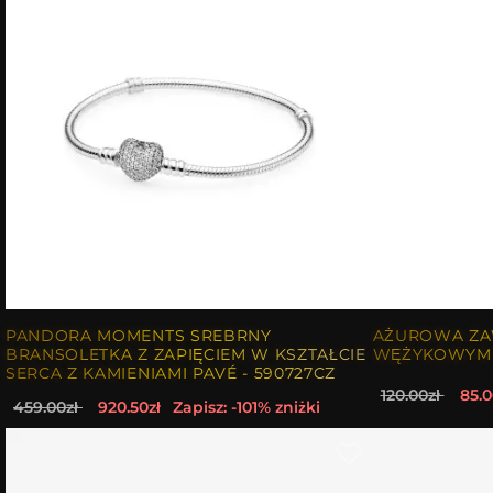
PANDORA MOMENTS SREBRNY
AŻUROWA ZA
BRANSOLETKA Z ZAPIĘCIEM W KSZTAŁCIE
WĘŻYKOWYM
SERCA Z KAMIENIAMI PAVÉ - 590727CZ
120.00zł
85.0
459.00zł
920.50zł
Zapisz: -101% zniżki