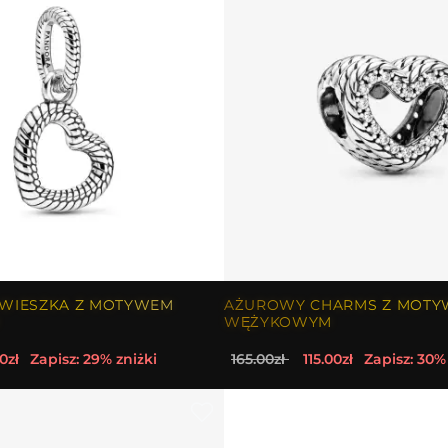
WIESZKA Z MOTYWEM
AŻUROWY CHARMS Z MOT
WĘŻYKOWYM
0zł
Zapisz: 29% zniżki
165.00zł
115.00zł
Zapisz: 30%