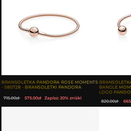
BRANSOLETKA PANDORA ROSE MOMENTS
BRANSOLETK
- 580728 - BRANSOLETKI PANDORA
BANGLE MOME
LOGO PANDO
715.00zł
575.00zł
Zapisz: 20% zniżki
820.00zł
665