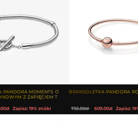
A PANDORA MOMENTS O
BRANSOLETKA PANDORA RO
YKOWYM Z ZAPIĘCIEM T
.00zł
Zapisz: 19% zniżki
755.00zł
609.00zł
Zapisz: 19