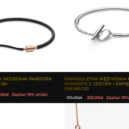
A SKÓRZANA PANDORA
BRANSOLETKA WĘŻYKOWA
CBK
MOMENTS Z SERCEM I ZAPIĘC
599285C00
.00zł
Zapisz: 19% zniżki
315.00zł
255.00zł
Zapisz: 19%