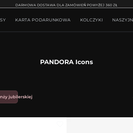
RĄCA SPRZEDAŻ
BRANSOLETKA NA NOGĘ
BRANS
DARMOWA DOSTAWA DLA ZAMÓWIEŃ POWYŻEJ 360 ZŁ
SY
KARTA PODARUNKOWA
KOLCZYKI
NASZYJN
W BIŻUTERII
PAKIET PANDORA
PREZENTY
KOLE
PANDORA Icons
nży jubilerskiej