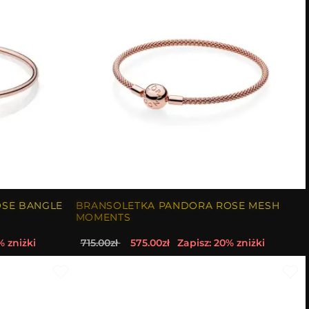
SE BANGLE
BRANSOLETKA PANDORA ROSE MESH
MOMENTS
% zniżki
715.00zł
575.00zł
Zapisz: 20% zniżki