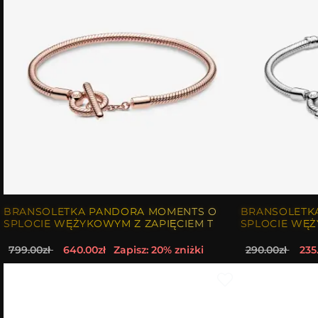
BRANSOLETKA PANDORA MOMENTS O
BRANSOLETK
SPLOCIE WĘŻYKOWYM Z ZAPIĘCIEM T
SPLOCIE WĘŻ
799.00zł
640.00zł
Zapisz: 20% zniżki
290.00zł
235