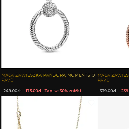
MAŁA ZAWIESZKA PANDORA MOMENTS O
MAŁA ZAWIE
PAVÉ
PAVÉ
249.00zł
175.00zł
Zapisz: 30% zniżki
339.00zł
239