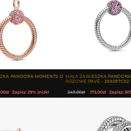
SZKA PANDORA MOMENTS O
MAŁA ZAWIESZKA PANDORA
RÓŻOWE PAVÉ - 399097C02
.00zł
Zapisz: 29% zniżki
249.00zł
175.00zł
Zapisz: 30