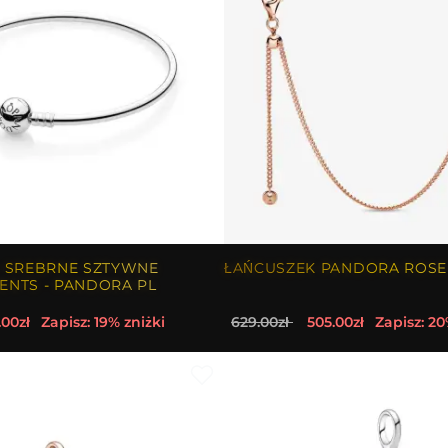
 SREBRNE SZTYWNE
ŁAŃCUSZEK PANDORA ROSE
NTS - PANDORA PL
.00zł
Zapisz: 19% zniżki
629.00zł
505.00zł
Zapisz: 20