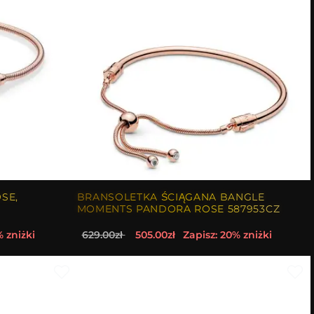
SE,
BRANSOLETKA ŚCIĄGANA BANGLE
MOMENTS PANDORA ROSE 587953CZ
% zniżki
629.00zł
505.00zł
Zapisz: 20% zniżki