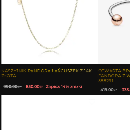
NASZYJNIK PANDORA ŁAŃCUSZEK Z 14K
OTWARTA BR
ZŁOTA
PANDORA Z 
588291
990.00zł
850.00zł
Zapisz: 14% zniżki
419.00zł
335.