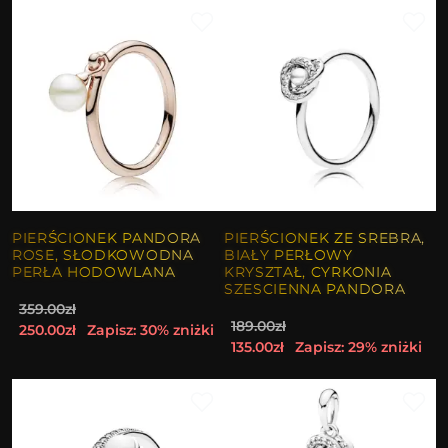
PIERŚCIONEK PANDORA
PIERŚCIONEK ZE SREBRA,
ROSE, SŁODKOWODNA
BIAŁY PERŁOWY
PERŁA HODOWLANA
KRYSZTAŁ, CYRKONIA
SZESCIENNA PANDORA
359.00zł
189.00zł
250.00zł
Zapisz: 30% zniżki
135.00zł
Zapisz: 29% zniżki