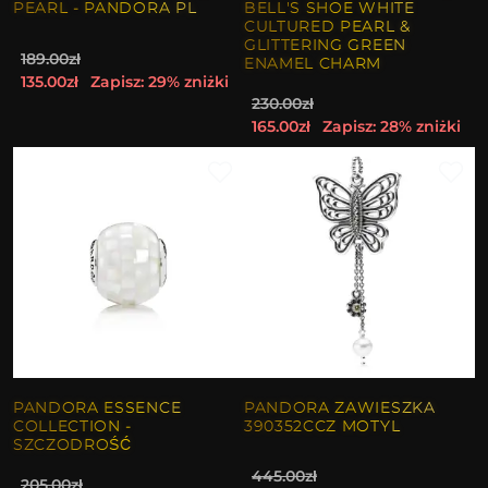
PEARL - PANDORA PL
BELL'S SHOE WHITE
CULTURED PEARL &
GLITTERING GREEN
189.00zł
ENAMEL CHARM
135.00zł
Zapisz: 29% zniżki
230.00zł
165.00zł
Zapisz: 28% zniżki
PANDORA ESSENCE
PANDORA ZAWIESZKA
COLLECTION -
390352CCZ MOTYL
SZCZODROŚĆ
445.00zł
205.00zł