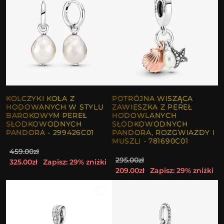
KOLCZYKI KOŁA Z
POTRÓJNA WISZĄCA
HODOWANYCH W STYLU
ZAWIESZKA Z PEREŁ
BAROKOWYM PEREŁ
HODOWLANYCH
SŁODKOWODNYCH
SŁODKOWODNYCH
PANDORA - 299426C01
PANDORA, ROZGWIAZDY I
MUSZLI - 781690C01
459.00zł
295.00zł
325.00zł
Zapisz: 29% zniżki
209.00zł
Zapisz: 29% zniżki