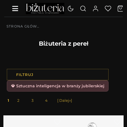
STRONA GŁÓWNA
Biżuteria z pereł
FILTRUJ
💎 Sztuczna inteligencja w branży jubilerskiej
1
2
3
4
[ Dalej»]