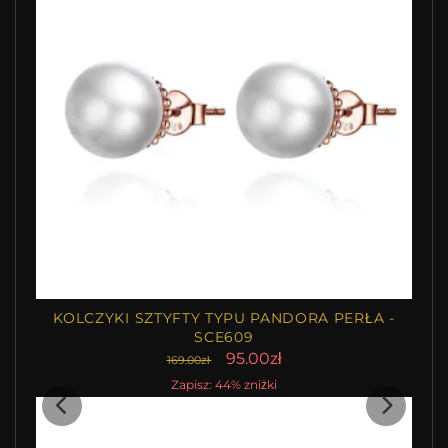
KOLCZYKI SZTYFTY TYPU PANDORA PERŁA -
SCE609
95.00zł
169.00zł
Zapisz: 44% zniżki