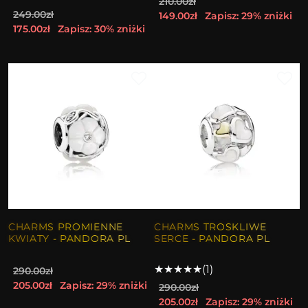
210.00zł
249.00zł
149.00zł
Zapisz: 29% zniżki
175.00zł
Zapisz: 30% zniżki
CHARMS PROMIENNE
CHARMS TROSKLIWE
KWIATY - PANDORA PL
SERCE - PANDORA PL
★
★
★
★
★
(1)
290.00zł
205.00zł
Zapisz: 29% zniżki
290.00zł
205.00zł
Zapisz: 29% zniżki