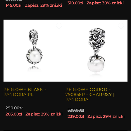
310.00zł
Zapisz: 30% zniżki
145.00zł
Zapisz: 29% zniżki
PERŁOWY BLASK -
PERŁOWY OGRÓD -
PANDORA PL
790858P - CHARMSY |
PANDORA
290.00zł
339.00zł
205.00zł
Zapisz: 29% zniżki
239.00zł
Zapisz: 29% zniżki