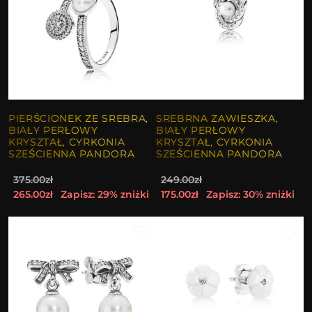
PIERŚCIONEK ZE SREBRA,
SREBRNA ZAWIESZKA,
BIAŁY PERŁOWY
BIAŁY PERŁOWY
KRYSZTAŁ, CYRKONIA
KRYSZTAŁ, CYRKONIA
SZEŚCIENNA PANDORA
SZEŚCIENNA PANDORA
375.00zł
249.00zł
265.00zł
Zapisz: 29% zniżki
175.00zł
Zapisz: 30% zniżki