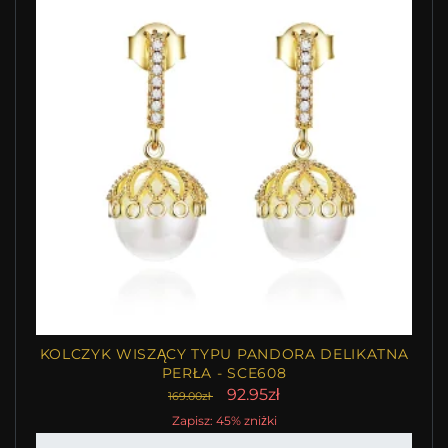
KOLCZYK WISZĄCY TYPU PANDORA DELIKATNA
PERŁA - SCE608
92.95zł
169.00zł
Zapisz: 45% zniżki