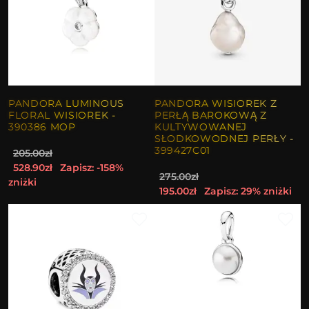
PANDORA LUMINOUS
PANDORA WISIOREK Z
FLORAL WISIOREK -
PERŁĄ BAROKOWĄ Z
390386 MOP
KULTYWOWANEJ
SŁODKOWODNEJ PERŁY -
399427C01
205.00zł
528.90zł
Zapisz: -158%
275.00zł
zniżki
195.00zł
Zapisz: 29% zniżki