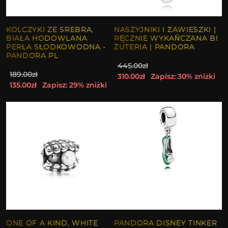
KOLCZYKI ZE SREBRA,
NASZYJNIKI I ZAWIESZKI |
BIAŁA HODOWLANA
RĘCZNIE WYKAŃCZANA BI
PERŁA SŁODKOWODNA -
ŻUTERIA | PANDORA
PANDORA PL
445.00zł
189.00zł
310.00zł
Zapisz: 30% zniżki
135.00zł
Zapisz: 29% zniżki
ONE OF A KIND, WHITE
PANDORA DISNEY TINKER