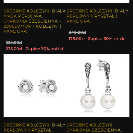
SREBRNE KOLCZYKI, BIAŁA
SREBRNE KOLCZYKI, BIAŁY
MASA PERŁOWA,
PERŁOWY KRYSZTAŁ |
CYRKONIA SZEŚCIENNA -
PANDORA
290699MOP - KOLCZYKI |
PANDORA
249.00zł
175.00zł
Zapisz: 30% zniżki
335.00zł
235.00zł
Zapisz: 30% zniżki
SREBRNE KOLCZYKI, BIAŁY
SREBRNE KOLCZYKI,
PERŁOWY KRYSZTAŁ,
CYRKONIA SZEŚCIENNA,