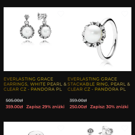
EVERLASTING GRACE
EVERLASTING GRACE
EARRINGS, WHITE PEARL &
STACKABLE RING, PEARL &
CLEAR CZ - PANDORA PL
CLEAR CZ - PANDORA PL
505.00zł
359.00zł
359.00zł
Zapisz: 29% zniżki
250.00zł
Zapisz: 30% zniżki