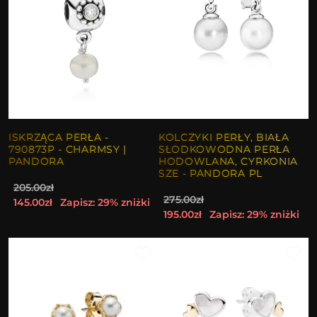
ISKRZĄCA PERŁA -
KOLCZYKI PERŁY, BIAŁA
790873P - CHARMSY |
SŁODKOWODNA PERŁA
PANDORA
HODOWLANA, CYRKONIA
SZE - PANDORA PL
205.00zł
275.00zł
145.00zł
Zapisz: 29% zniżki
195.00zł
Zapisz: 29% zniżki