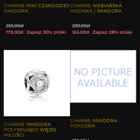
CHARMS MIKI CZARODZIEJ
CHARMS NIEBIAŃSKA
PANDORA
MOZAIKA | PANDORA
255.00zł
230.00zł
179.00zł
Zapisz: 30% zniżki
165.00zł
Zapisz: 28% zniżki
CHARMS PANDORA
CHARMS PANDORA
POPCORN
POŁYSKUJĄCY WĘZEŁ
MIŁOŚCI