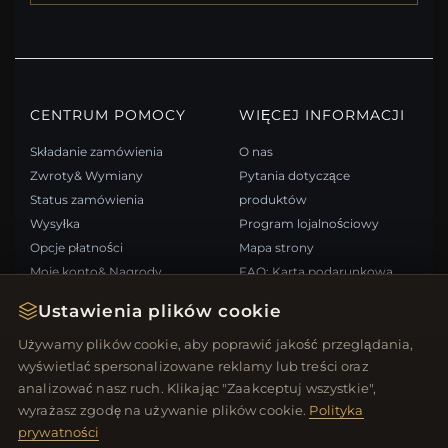
CENTRUM POMOCY
WIĘCEJ INFORMACJI
Składanie zamówienia
O nas
Zwroty& Wymiany
Pytania dotyczące
Status zamówienia
produktów
Wysyłka
Program lojalnościowy
Opcje płatności
Mapa strony
Moje konto& Nagrody
FAQ: Karta podarunkowa
Skontaktuj się z nami
Kupony rabatowe
Ustawienia plików cookie
Wypisz się z newslettera
Używamy plików cookie, aby poprawić jakość przeglądania,
wyświetlać spersonalizowane reklamy lub treści oraz
SZYBKIE LINKI
ŚLEDŹ NAS
analizować nasz ruch. Klikając "Zaakceptuj wszystkie",
wyrażasz zgodę na używanie plików cookie.
Polityka
Nowe produkty
prywatności
Oferty specjalne