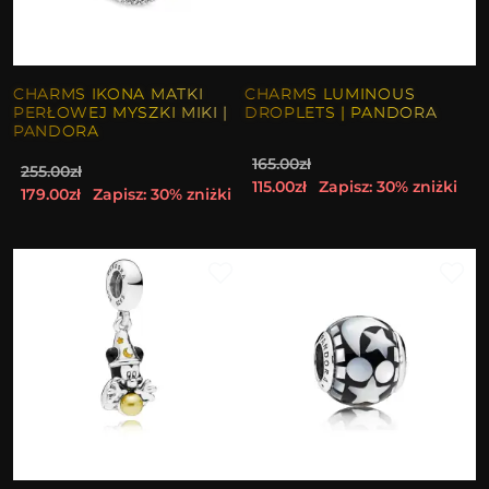
CHARMS IKONA MATKI
CHARMS LUMINOUS
PERŁOWEJ MYSZKI MIKI |
DROPLETS | PANDORA
PANDORA
165.00zł
255.00zł
115.00zł
Zapisz: 30% zniżki
179.00zł
Zapisz: 30% zniżki