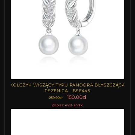
KOLCZYK WISZĄCY TYPU PANDORA BŁYSZCZĄCA
PSZENICA - BSE446
150.00zł
259.00zł
Zapisz: 42% zniżki