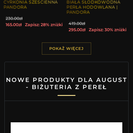
CYRKONIA SZESCIENNA
BIAŁA SŁODKOWODNA
PANDORA
PERŁA HODOWLANA |
PANDORA
230.00zł
419.00zł
165.00zł
Zapisz: 28% zniżki
295.00zł
Zapisz: 30% zniżki
POKAŻ WIĘCEJ
NOWE PRODUKTY DLA AUGUST
- BIŻUTERIA Z PEREŁ