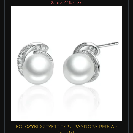
Zapisz: 42% zniżki
KOLCZYKI SZTYFTY TYPU PANDORA PERŁA -
SCE021