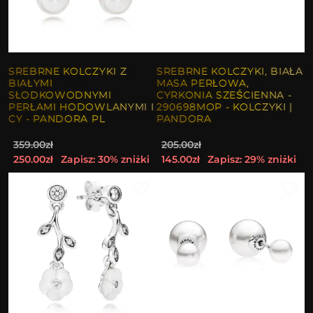
SREBRNE KOLCZYKI Z
SREBRNE KOLCZYKI, BIAŁA
BIAŁYMI
MASA PERŁOWA,
SŁODKOWODNYMI
CYRKONIA SZEŚCIENNA -
PERŁAMI HODOWLANYMI I
290698MOP - KOLCZYKI |
CY - PANDORA PL
PANDORA
359.00zł
205.00zł
250.00zł
Zapisz: 30% zniżki
145.00zł
Zapisz: 29% zniżki