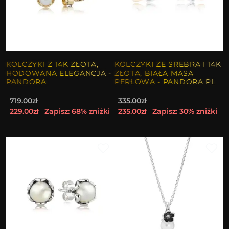
KOLCZYKI Z 14K ZŁOTA,
KOLCZYKI ZE SREBRA I 14K
HODOWANA ELEGANCJA -
ZŁOTA, BIAŁA MASA
PANDORA
PERŁOWA - PANDORA PL
719.00zł
335.00zł
229.00zł
Zapisz: 68% zniżki
235.00zł
Zapisz: 30% zniżki