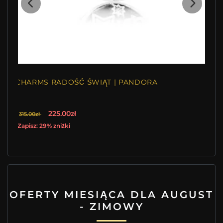
CHARMS RADOŚĆ ŚWIĄT | PANDORA
225.00zł
315.00zł
Zapisz: 29% zniżki
OFERTY MIESIĄCA DLA AUGUST
- ZIMOWY