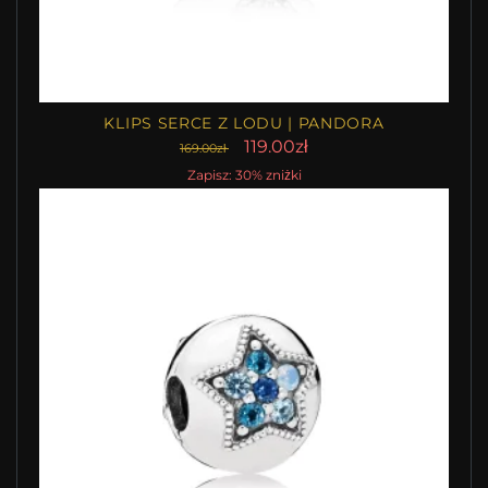
KLIPS SERCE Z LODU | PANDORA
119.00zł
169.00zł
Zapisz: 30% zniżki