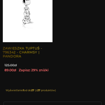
ZAWIESZKA TUPTUŚ -
796342 - CHARMSY |
PANDORA
125.00zł
89.00zł
Zapisz: 29% zniżki
Wyświetlanie
1
od do
27
(z
27
produktów)