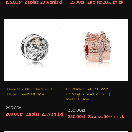
195.00zł
Zapisz: 29% zniżki
165.00zł
Zapisz: 28% zniżki
CHARMS NIEBIAŃSKIE
CHARMS RÓŻOWY
CUDA | PANDORA
LŚNIĄCY PREZENT |
PANDORA
295.00zł
359.00zł
209.00zł
Zapisz: 29% zniżki
250.00zł
Zapisz: 30% zniżki