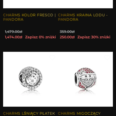
CHARMS KOLOR FRESCO |
CHARMS KRAINA LODU -
PANDORA
PANDORA
1,479.00zł
359.00zł
1,474.00zł
Zapisz: 0% zniżki
250.00zł
Zapisz: 30% zniżki
CHARMS LŚNIĄCY PŁATEK
CHARMS MIGOCZĄCY