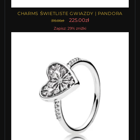
CHARMS ŚWIETLISTE GWIAZDY | PANDORA
225.00zł
315.00zł
Zapisz: 29% zniżki