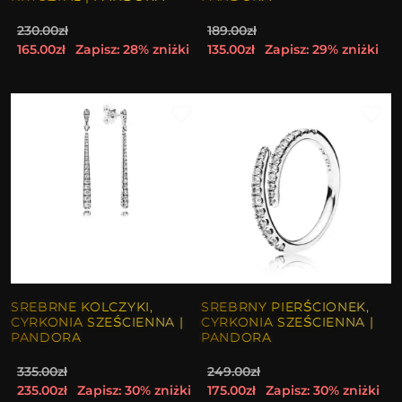
230.00zł
189.00zł
165.00zł
Zapisz: 28% zniżki
135.00zł
Zapisz: 29% zniżki
SREBRNE KOLCZYKI,
SREBRNY PIERŚCIONEK,
CYRKONIA SZEŚCIENNA |
CYRKONIA SZEŚCIENNA |
PANDORA
PANDORA
335.00zł
249.00zł
235.00zł
Zapisz: 30% zniżki
175.00zł
Zapisz: 30% zniżki