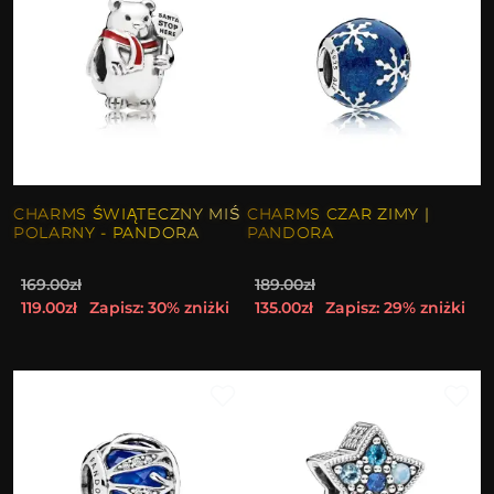
CHARMS ŚWIĄTECZNY MIŚ
CHARMS CZAR ZIMY |
POLARNY - PANDORA
PANDORA
169.00zł
189.00zł
119.00zł
Zapisz: 30% zniżki
135.00zł
Zapisz: 29% zniżki