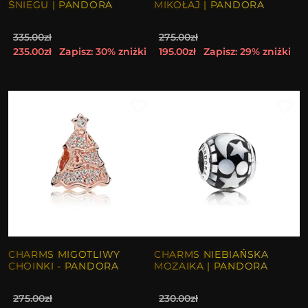
ŚNIEGU | PANDORA
MIKOŁAJ | PANDORA
335.00zł
275.00zł
235.00zł
Zapisz: 30% zniżki
195.00zł
Zapisz: 29% zniżki
CHARMS MIGOTLIWY
CHARMS NIEBIAŃSKA
CHOINKI - PANDORA
MOZAIKA | PANDORA
275.00zł
230.00zł