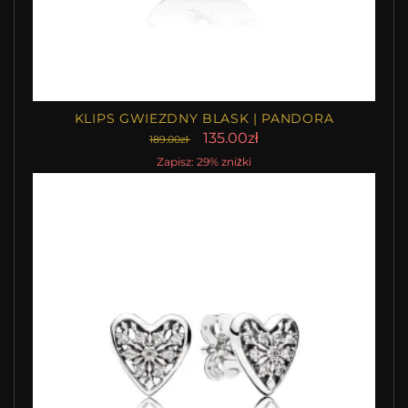
KLIPS GWIEZDNY BLASK | PANDORA
135.00zł
189.00zł
Zapisz: 29% zniżki