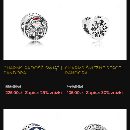
CHARMS RADOŚĆ ŚWIĄT |
CHARMS ŚNIEŻNE SERCE |
PANDORA
PANDORA
315.00zł
149.00zł
225.00zł
Zapisz: 29% zniżki
105.00zł
Zapisz: 30% zniżki