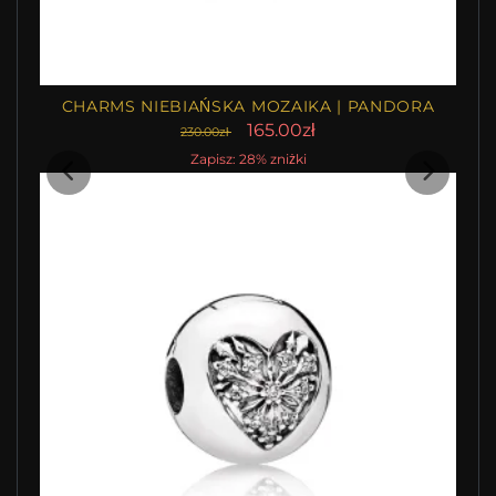
CHARMS NIEBIAŃSKA MOZAIKA | PANDORA
165.00zł
230.00zł
Zapisz: 28% zniżki