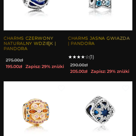
CHARMS CZERWONY
CHARMS JASNA GWIAZDA
NATURALNY WDZIĘK |
| PANDORA
PANDORA
★
★
★
★
☆
(1)
275.00zł
290.00zł
195.00zł
Zapisz: 29% zniżki
205.00zł
Zapisz: 29% zniżki