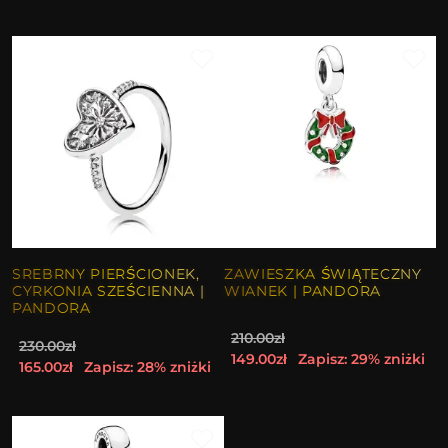
SREBRNY PIERŚCIONEK,
ZAWIESZKA ŚWIĄTECZNY
CYRKONIA SZEŚCIENNA |
WIANEK | PANDORA
PANDORA
210.00zł
230.00zł
149.00zł
Zapisz: 29% zniżki
165.00zł
Zapisz: 28% zniżki