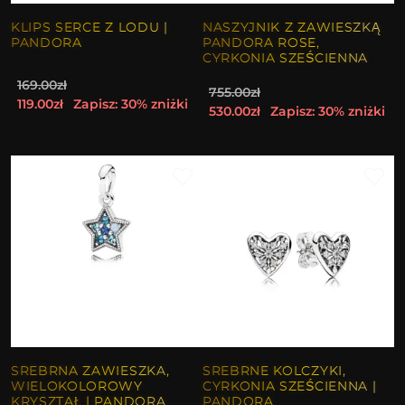
KLIPS SERCE Z LODU |
NASZYJNIK Z ZAWIESZKĄ
PANDORA
PANDORA ROSE,
CYRKONIA SZEŚCIENNA
169.00zł
755.00zł
119.00zł
Zapisz: 30% zniżki
530.00zł
Zapisz: 30% zniżki
SREBRNA ZAWIESZKA,
SREBRNE KOLCZYKI,
WIELOKOLOROWY
CYRKONIA SZEŚCIENNA |
KRYSZTAŁ | PANDORA
PANDORA