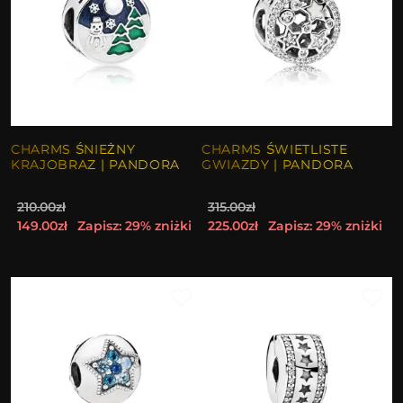
CHARMS ŚNIEŻNY
CHARMS ŚWIETLISTE
KRAJOBRAZ | PANDORA
GWIAZDY | PANDORA
210.00zł
315.00zł
149.00zł
Zapisz: 29% zniżki
225.00zł
Zapisz: 29% zniżki