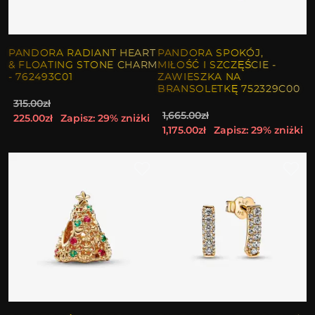
PANDORA RADIANT HEART
PANDORA SPOKÓJ,
& FLOATING STONE CHARM
MIŁOŚĆ I SZCZĘŚCIE -
- 762493C01
ZAWIESZKA NA
BRANSOLETKĘ 752329C00
315.00zł
1,665.00zł
225.00zł
Zapisz: 29% zniżki
1,175.00zł
Zapisz: 29% zniżki