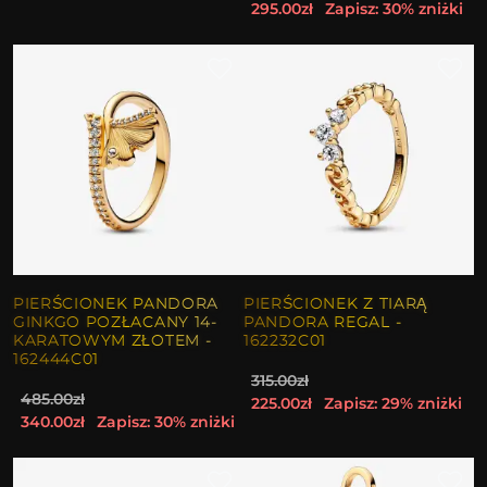
295.00zł
Zapisz: 30% zniżki
PIERŚCIONEK PANDORA
PIERŚCIONEK Z TIARĄ
GINKGO POZŁACANY 14-
PANDORA REGAL -
KARATOWYM ZŁOTEM -
162232C01
162444C01
315.00zł
485.00zł
225.00zł
Zapisz: 29% zniżki
340.00zł
Zapisz: 30% zniżki