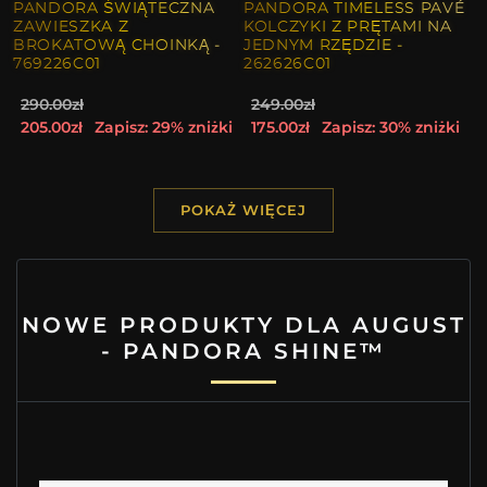
PANDORA ŚWIĄTECZNA
PANDORA TIMELESS PAVÉ
ZAWIESZKA Z
KOLCZYKI Z PRĘTAMI NA
BROKATOWĄ CHOINKĄ -
JEDNYM RZĘDZIE -
769226C01
262626C01
290.00zł
249.00zł
205.00zł
Zapisz: 29% zniżki
175.00zł
Zapisz: 30% zniżki
POKAŻ WIĘCEJ
NOWE PRODUKTY DLA AUGUST
- PANDORA SHINE™