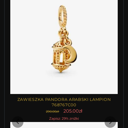
ZAWIESZKA PANDORA ARABSKI LAMPION
768767C00
205.00zł
290.00zł
Zapisz: 29% zniżki