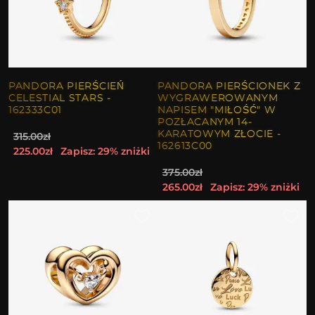
PANDORA PIERŚCIEŃ
PANDORA PIERŚCIONEK Z
CELESTIAL STARS -
WYGRAWEROWANYM
162333C01
NAPISEM "MIŁOŚĆ" W
POZŁACANYM 14-
KARATOWYM ZŁOCIE -
315.00zł
162613C00
225.00zł
Zapisz: 29% zniżki
375.00zł
265.00zł
Zapisz: 29% zniżki