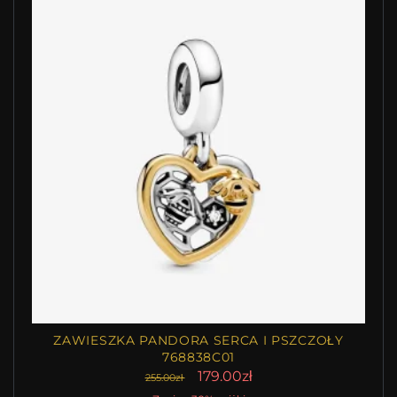
ZAWIESZKA PANDORA SERCA I PSZCZOŁY
768838C01
179.00zł
255.00zł