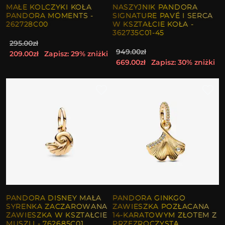
MAŁE KOLCZYKI KOŁA
NASZYJNIK PANDORA
PANDORA MOMENTS -
SIGNATURE PAVÉ I SERCA
262728C00
W KSZTAŁCIE KOŁA -
362735C01-45
295.00zł
949.00zł
209.00zł
Zapisz: 29% zniżki
669.00zł
Zapisz: 30% zniżki
PANDORA DISNEY MAŁA
PANDORA GINKGO
SYRENKA ZACZAROWANA
ZAWIESZKA POZŁACANA
ZAWIESZKA W KSZTAŁCIE
14-KARATOWYM ZŁOTEM Z
MUSZLI - 762685C01
PRZEZROCZYSTĄ