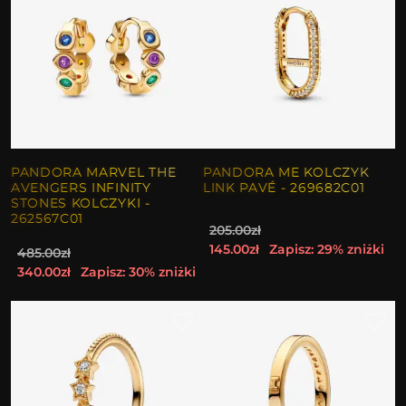
PANDORA MARVEL THE
PANDORA ME KOLCZYK
AVENGERS INFINITY
LINK PAVÉ - 269682C01
STONES KOLCZYKI -
262567C01
205.00zł
145.00zł
Zapisz: 29% zniżki
485.00zł
340.00zł
Zapisz: 30% zniżki