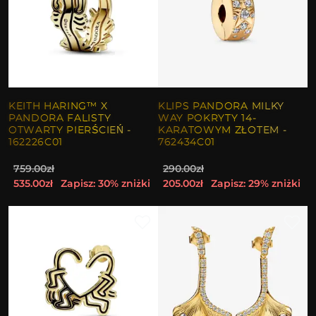
KEITH HARING™ X
KLIPS PANDORA MILKY
PANDORA FALISTY
WAY POKRYTY 14-
OTWARTY PIERŚCIEŃ -
KARATOWYM ZŁOTEM -
162226C01
762434C01
759.00zł
290.00zł
535.00zł
Zapisz: 30% zniżki
205.00zł
Zapisz: 29% zniżki