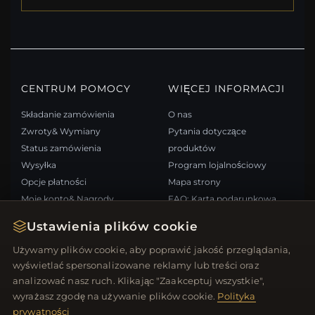
CENTRUM POMOCY
WIĘCEJ INFORMACJI
Składanie zamówienia
O nas
Zwroty& Wymiany
Pytania dotyczące
Status zamówienia
produktów
Wysyłka
Program lojalnościowy
Opcje płatności
Mapa strony
Moje konto& Nagrody
FAQ: Karta podarunkowa
Skontaktuj się z nami
Kupony rabatowe
Ustawienia plików cookie
Wypisz się z newslettera
Używamy plików cookie, aby poprawić jakość przeglądania,
wyświetlać spersonalizowane reklamy lub treści oraz
SZYBKIE LINKI
ŚLEDŹ NAS
analizować nasz ruch. Klikając "Zaakceptuj wszystkie",
wyrażasz zgodę na używanie plików cookie.
Polityka
Nowe produkty
prywatności