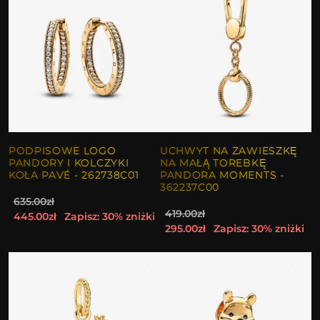
PODPISOWE LOGO
UCHWYT NA ZAWIESZKĘ
PANDORY I KOLCZYKI
NA MAŁĄ TOREBKĘ
KOŁA PAVÉ - 262738C01
PANDORA MOMENTS -
362237C00
635.00zł
419.00zł
445.00zł
Zapisz: 30% zniżki
295.00zł
Zapisz: 30% zniżki