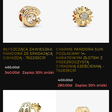
BŁYSZCZĄCA ZAWIESZKA
CHARMS PANDORA SUN
PANDORA ZE SPADAJĄCĄ
POZŁACANY 14-
GWIAZDĄ - 762202C01
KARATOWYM ZŁOTEM Z
PRZEZROCZYSTĄ
CYRKONIĄ SZEŚCIENNĄ -
485.00zł
762839C01
340.00zł
Zapisz: 30% zniżki
400.00zł
280.00zł
Zapisz: 30% zniżki