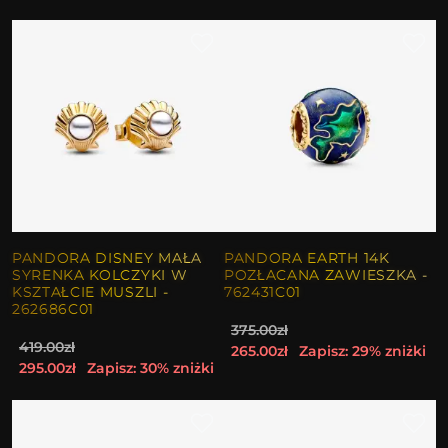
PANDORA DISNEY MAŁA
PANDORA EARTH 14K
SYRENKA KOLCZYKI W
POZŁACANA ZAWIESZKA -
KSZTAŁCIE MUSZLI -
762431C01
262686C01
375.00zł
419.00zł
265.00zł
Zapisz: 29% zniżki
295.00zł
Zapisz: 30% zniżki