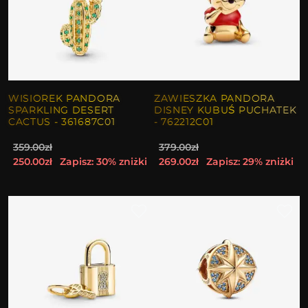
WISIOREK PANDORA
ZAWIESZKA PANDORA
SPARKLING DESERT
DISNEY KUBUŚ PUCHATEK
CACTUS - 361687C01
- 762212C01
359.00zł
379.00zł
250.00zł
Zapisz: 30% zniżki
269.00zł
Zapisz: 29% zniżki