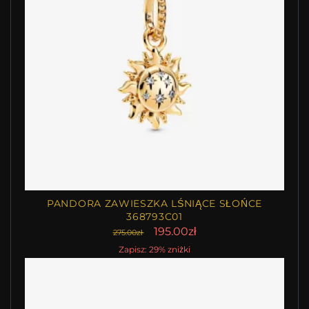
PANDORA ZAWIESZKA LŚNIĄCE SŁOŃCE
368793C01
195.00zł
275.00zł
Zapisz: 29% zniżki