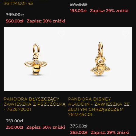
361174C01-45
275.00zł
195.00zł
Zapisz: 29% zniżki
799.00zł
560.00zł
Zapisz: 30% zniżki
PANDORA BŁYSZCZĄCY
PANDORA DISNEY
ZAWIESZKA Z PSZCZÓŁKĄ
ALADDIN - ZAWIESZKA ZE
- 762672C01
ZŁOTYM CHRZĄSZCZEM
762345C01.
359.00zł
375.00zł
250.00zł
Zapisz: 30% zniżki
265.00zł
Zapisz: 29% zniżki