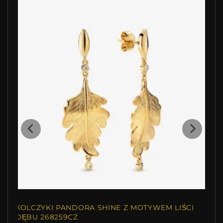
KOLCZYKI PANDORA SHINE Z MOTYWEM LIŚCI
DĘBU 268259CZ