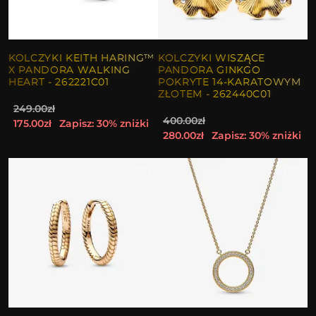
KOLCZYKI KEITH HARING™
KOLCZYKI WISZĄCE
X PANDORA WALKING
PANDORA GINKGO
HEART - 262221C01
POKRYTE 14-KARATOWYM
ZŁOTEM - 262440C01
249.00zł
400.00zł
175.00zł
Zapisz: 30% zniżki
280.00zł
Zapisz: 30% zniżki