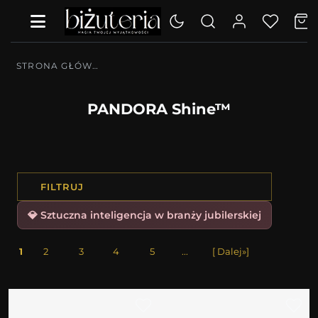
STRONA GŁÓWNA
PANDORA Shine™
FILTRUJ
💎 Sztuczna inteligencja w branży jubilerskiej
1
2
3
4
5
...
[ Dalej»]