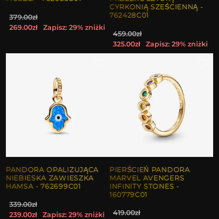
CYRKONIĄ SZEŚCIENNĄ -
762428C01
379.00zł
269.00zł
Zapisz: 29% zniżki
459.00zł
325.00zł
Zapisz: 29% zniżki
PANDORA OPALIZUJĄCA
PIERŚCIEŃ PANDORA
NIEBIESKA ZAWIESZKA
MARVEL AVENGERS
HAMSA - 762699C01
INFINITY STONES -
160779C01
339.00zł
419.00zł
239.00zł
Zapisz: 29% zniżki