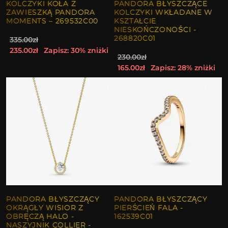
KOLCZYKI KOŁA Z
PANDORA BŁYSZCZĄCE
ZAWIESZKĄ PANDORA
KOLCZYKI WKŁADANE W
MOMENTS – 269532C00
KSZTAŁCIE
NIESKOŃCZONOŚCI -
268820C01
335.00zł
235.00zł
Zapisz: 30% zniżki
230.00zł
165.00zł
Zapisz: 28% zniżki
PANDORA BŁYSZCZĄCY
PANDORA BŁYSZCZĄCY
OKRĄGŁY WISIOR Z
PIERŚCIEŃ FALA -
OBRĘCZĄ HALO -
162539C01
NASZYJNIK COLLIER -