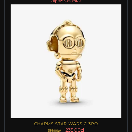
Zapisz: 30% zniżki
CHARMS STAR WARS C-3PO
235.00zł
335.00zł