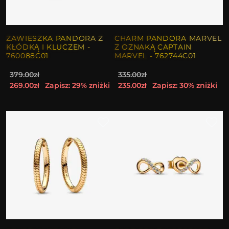
ZAWIESZKA PANDORA Z
CHARM PANDORA MARVEL
KŁÓDKĄ I KLUCZEM -
Z OZNAKĄ CAPTAIN
760088C01
MARVEL - 762744C01
379.00zł
335.00zł
269.00zł
Zapisz: 29% zniżki
235.00zł
Zapisz: 30% zniżki