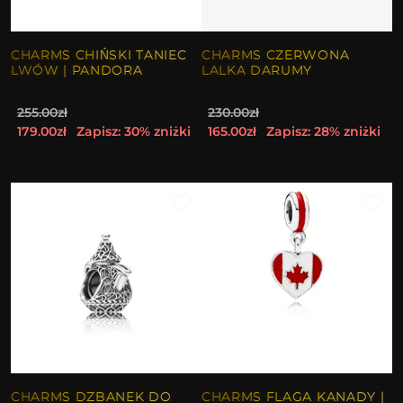
CHARMS CHIŃSKI TANIEC
CHARMS CZERWONA
LWÓW | PANDORA
LALKA DARUMY
255.00zł
230.00zł
179.00zł
Zapisz: 30% zniżki
165.00zł
Zapisz: 28% zniżki
CHARMS DZBANEK DO
CHARMS FLAGA KANADY |