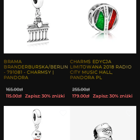
BRAMA
CHARMS EDYCJA
BRANDERBURSKA/BERLIN
LIMITOWANA 2018 RADIO
- 791081 - CHARMSY |
CITY MUSIC HALL,
PANDORA
PANDORA PL
165.00zł
255.00zł
115.00zł
Zapisz: 30% zniżki
179.00zł
Zapisz: 30% zniżki