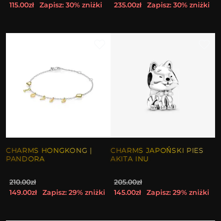
115.00zł
Zapisz: 30% zniżki
235.00zł
Zapisz: 30% zniżki
CHARMS HONGKONG |
CHARMS JAPOŃSKI PIES
PANDORA
AKITA INU
210.00zł
205.00zł
149.00zł
Zapisz: 29% zniżki
145.00zł
Zapisz: 29% zniżki