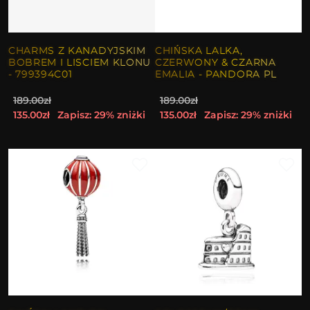
CHARMS Z KANADYJSKIM
CHIŃSKA LALKA,
BOBREM I LISCIEM KLONU
CZERWONY & CZARNA
- 799394C01
EMALIA - PANDORA PL
189.00zł
189.00zł
135.00zł
Zapisz: 29% zniżki
135.00zł
Zapisz: 29% zniżki