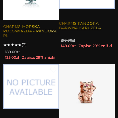
CHARMS PANDORA
CHARMS MORSKA
BARWNA KARUZELA
ROZGWIAZDA - PANDORA
PL
210.00zł
★
★
★
★
★
(2)
149.00zł
Zapisz: 29% zniżki
189.00zł
135.00zł
Zapisz: 29% zniżki