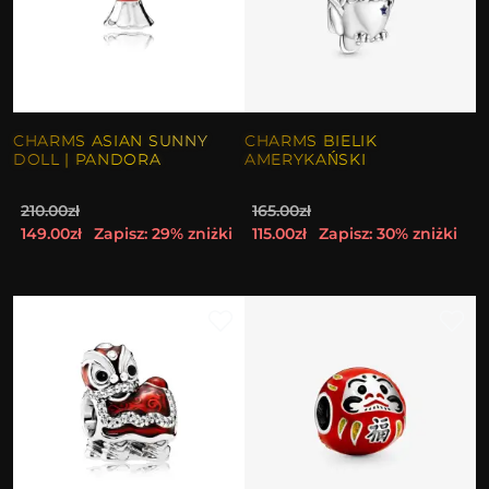
CHARMS ASIAN SUNNY
CHARMS BIELIK
DOLL | PANDORA
AMERYKAŃSKI
210.00zł
165.00zł
149.00zł
Zapisz: 29% zniżki
115.00zł
Zapisz: 30% zniżki