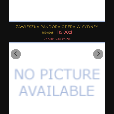
ZAWIESZKA PANDORA OPERA W SYDNEY
119.00zł
169.00zł
Zapisz: 30% zniżki