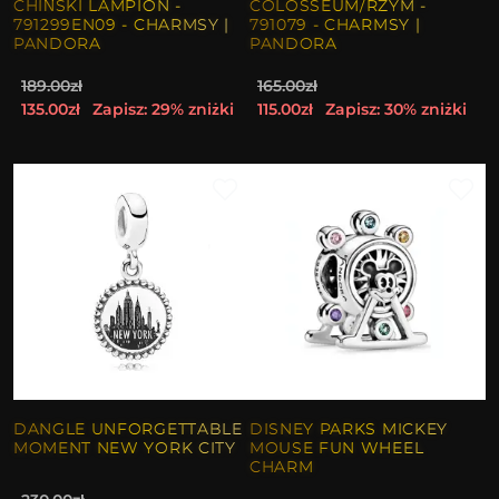
CHIŃSKI LAMPION -
COLOSSEUM/RZYM -
791299EN09 - CHARMSY |
791079 - CHARMSY |
PANDORA
PANDORA
189.00zł
165.00zł
135.00zł
Zapisz: 29% zniżki
115.00zł
Zapisz: 30% zniżki
DANGLE UNFORGETTABLE
DISNEY PARKS MICKEY
MOMENT NEW YORK CITY
MOUSE FUN WHEEL
CHARM