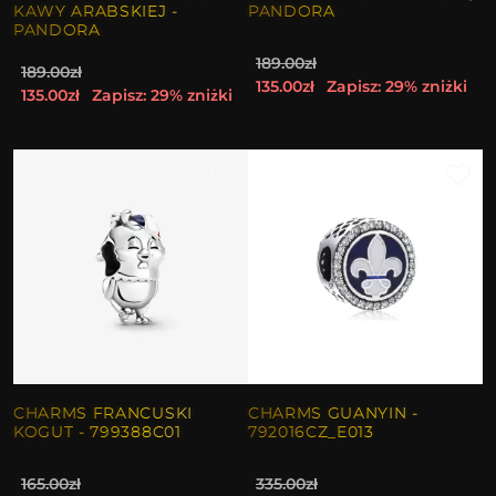
KAWY ARABSKIEJ -
PANDORA
PANDORA
189.00zł
189.00zł
135.00zł
Zapisz: 29% zniżki
135.00zł
Zapisz: 29% zniżki
CHARMS FRANCUSKI
CHARMS GUANYIN -
KOGUT - 799388C01
792016CZ_E013
165.00zł
335.00zł