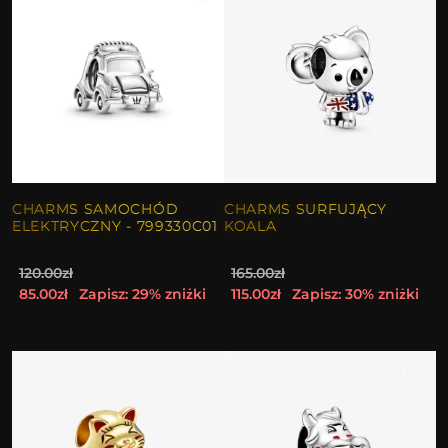
CHARMS SAMOCHÓD
CHARMS SURFUJĄCY
ELEKTRYCZNY - 799330C01
KOALA
120.00zł
165.00zł
85.00zł
Zapisz: 29% zniżki
115.00zł
Zapisz: 30% zniżki