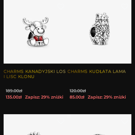
CHARMS KANADYJSKI LOS
CHARMS KUDŁATA LAMA
I LISC KLONU
189.00zł
120.00zł
135.00zł
Zapisz: 29% zniżki
85.00zł
Zapisz: 29% zniżki