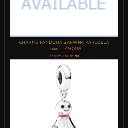
CHARMS PANDORA BARWNA KARUZELA
149.00zł
210.00zł
Zapisz: 29% zniżki