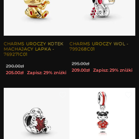
CHARMS UROCZY KOTEK
CHARMS UROCZY WOL -
MACHAJACY LAPKA -
799268C01
769271C01
295.00zł
290.00zł
209.00zł
Zapisz: 29% zniżki
205.00zł
Zapisz: 29% zniżki