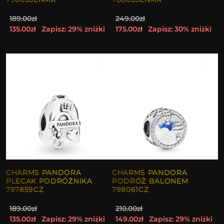
189.00zł
249.00zł
135.00zł
Zapisz: 29% zniżki
175.00zł
Zapisz: 30% zniżki
CHARMS PANDORA
CHARMS PANDORA
PLECAK PODRÓŻNIKA
PODRÓŻ BALONEM
797859CZ
798061CZ
189.00zł
210.00zł
135.00zł
Zapisz: 29% zniżki
149.00zł
Zapisz: 29% zniżki