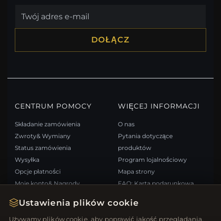
DOŁĄCZ
CENTRUM POMOCY
WIĘCEJ INFORMACJI
Składanie zamówienia
O nas
Zwroty& Wymiany
Pytania dotyczące
Status zamówienia
produktów
Wysyłka
Program lojalnościowy
Opcje płatności
Mapa strony
Moje konto& Nagrody
FAQ: Karta podarunkowa
Skontaktuj się z nami
Kupony rabatowe
Ustawienia plików cookie
Wypisz się z newslettera
Używamy plików cookie, aby poprawić jakość przeglądania,