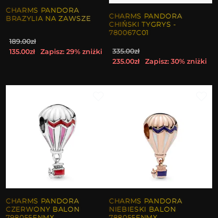
CHARMS PANDORA
CHARMS PANDORA
BRAZYLIA NA ZAWSZE
CHIŃSKI TYGRYS -
780067C01
189.00zł
335.00zł
135.00zł
Zapisz: 29% zniżki
235.00zł
Zapisz: 30% zniżki
CHARMS PANDORA
CHARMS PANDORA
CZERWONY BALON
NIEBIESKI BALON
798055ENMX
788055ENMX