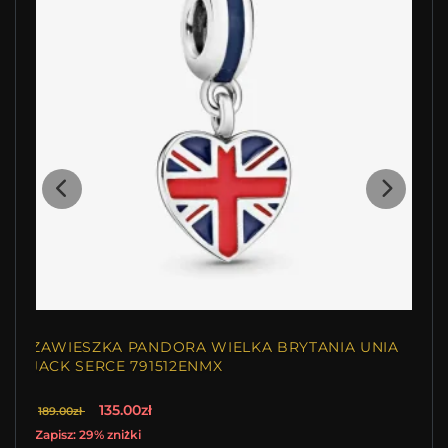
ZAWIESZKA PANDORA WIELKA BRYTANIA UNIA
JACK SERCE 791512ENMX
135.00zł
189.00zł
Zapisz: 29% zniżki