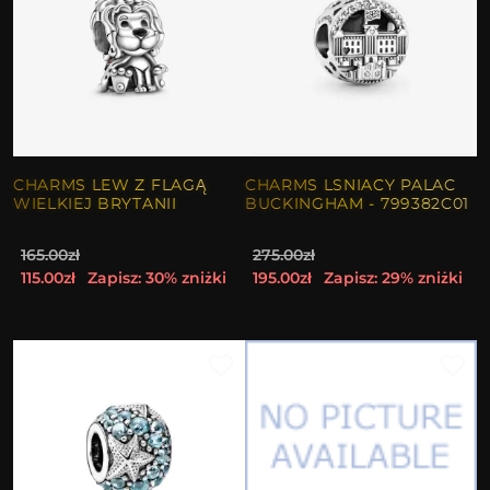
CHARMS LEW Z FLAGĄ
CHARMS LSNIACY PALAC
WIELKIEJ BRYTANII
BUCKINGHAM - 799382C01
165.00zł
275.00zł
115.00zł
Zapisz: 30% zniżki
195.00zł
Zapisz: 29% zniżki