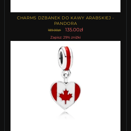
CHARMS DZBANEK DO KAWY ARABSKIEJ -
PANDORA
135.00zł
189.00zł
Zapisz: 29% zniżki